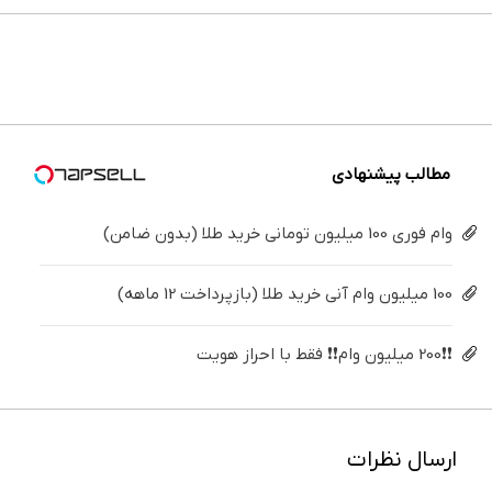
ایمپلنت
ایران،
بزن (ژل
می‌کنی؟
های
خونه،سفیدی
تهران سر
توسط
سفیدکننده
خیلی
دندان
و زیبایی
بزنید ! |
نیکا
دندان40%تخفیف)
ساده
پزشکی با
دندوناتو
فقط ۲۵
موتور
درمنزل
پک
برگردون
میلیون !
رونمایی
درمانش
سفید
(40%off)
شد!
کن
کننده
خانگی
مطالب پیشنهادی
وام فوری 100 میلیون تومانی خرید طلا (بدون ضامن)
100 میلیون وام آنی خرید طلا (بازپرداخت 12 ماهه)
❗❗200 میلیون وام❗❗ فقط با احراز هویت
ارسال نظرات