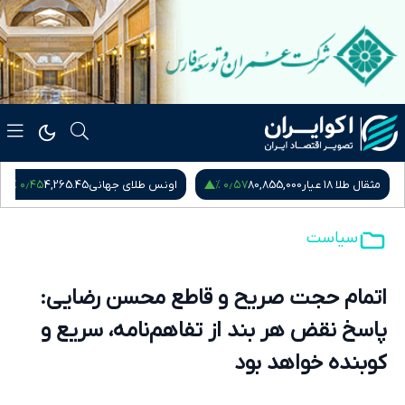
۰٫۴۵ %
۰٫۵۷ %
مثقال طلا ۱۸ عیار
80,855,000
اونس طلای جهانی
4,265.45
سیاست
اتمام حجت صریح و قاطع محسن رضایی:
پاسخ نقض هر بند از تفاهم‌نامه، سریع و
کوبنده خواهد بود