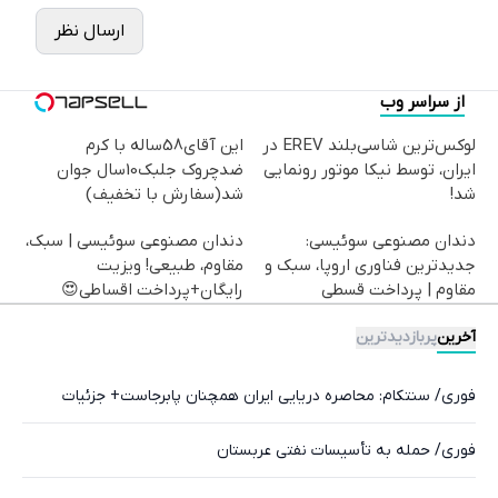
ارسال نظر
از سراسر وب
لوکس‌ترین شاسی‌بلند EREV در
این آقای58ساله با کرم
ایران، توسط نیکا موتور رونمایی
ضدچروک جلبک10سال جوان
شد!
شد(سفارش با تخفیف)
دندان مصنوعی سوئیسی:
دندان مصنوعی سوئیسی | سبک،
جدیدترین فناوری اروپا، سبک و
مقاوم، طبیعی! ویزیت
مقاوم | پرداخت قسطی
رایگان+پرداخت اقساطی😍
آخرین
پربازدیدترین
فوری/ سنتکام: محاصره دریایی ایران همچنان پابرجاست+ جزئیات
فوری/ حمله به تأسیسات نفتی عربستان