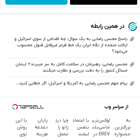
واتساپ
فیسبوک
در همین رابطه
ایکس
پاسخ محسن رضایی به یک سوال: چه اقدامی از سوی اسرائیل و
ایالات متحده از نگاه ایران یک خط قرمز غیرقابل قبول محسوب
می‌شود؟
محسن رضایی: رهبرمان در سلامت کامل به سر میبرند+ ایشان
مسائل کشور را به دقت بررسی و نظارت میکنند
پیام مهم محسن رضایی به آمریکا و اسرائیل: اگر خطایی کنید...
از سراسر وب
به
لوکس‌ترین
با اعتماد
چرا درد
پایان
با این
بزرگترین
شاسی‌بلند
بنفس
زانو را
دغدغه
روش
جشنواره
EREV در
لبخند
تحمل
هزینه
توی