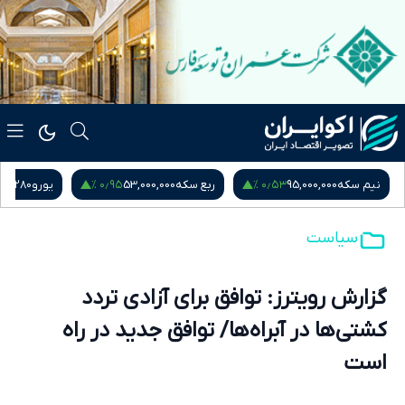
۰٫۹۵ %
۰٫۵۳ %
نیم سکه
95,000,000
ربع سکه
53,000,000
یورو
217,280
سیاست
گزارش رویترز: توافق برای آزادی تردد
کشتی‌ها در آبراه‌ها/ توافق جدید در راه
است