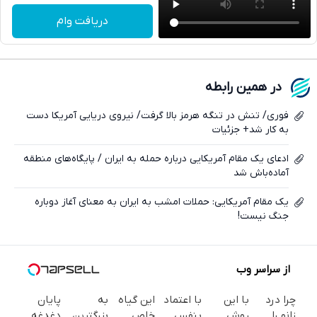
تلگرام
دریافت وام
واتساپ
فیسبوک
در همین رابطه
ایکس
فوری/ تنش در تنگه هرمز بالا گرفت/ نیروی دریایی آمریکا دست
به کار شد+ جزئیات
ادعای یک مقام آمریکایی درباره حمله به ایران / پایگاه‌های منطقه
آماده‌باش شد
یک مقام آمریکایی: حملات امشب به ایران به معنای آغاز دوباره
جنگ نیست!
از سراسر وب
چرا درد
با این
با اعتماد
این گیاه
به
پایان
زانو را
روش
بنفس
خاص
بزرگترین
دغدغه