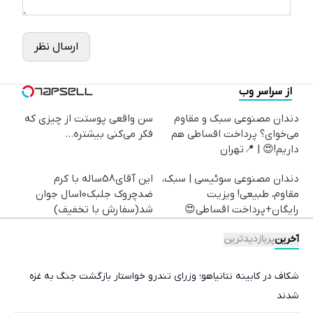
ارسال نظر
از سراسر وب
دندان مصنوعی سبک و مقاوم
سن واقعی پوستت از چیزی که
می‌خوای؟ پرداخت اقساطی هم
فکر می‌کنی بیشتره...
داریم!😍 | 📍تهران
دندان مصنوعی سوئیسی | سبک،
این آقای58ساله با کرم
مقاوم، طبیعی! ویزیت
ضدچروک جلبک10سال جوان
رایگان+پرداخت اقساطی😍
شد(سفارش با تخفیف)
آخرین
پربازدیدترین
شکاف در کابینه نتانیاهو؛ وزرای تندرو خواستار بازگشت جنگ به غزه
شدند