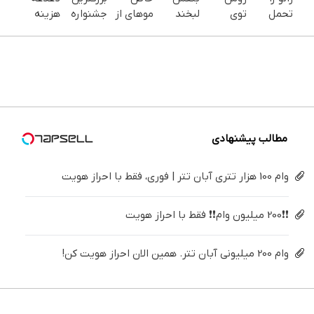
تحمل
توی
لبخند
موهای از
جشنواره
هزینه
می‌کنی؟
خونه،سفیدی
بزن (ژل
دست
ایمپلنت
های
خیلی
و زیبایی
سفیدکننده
رفته تو
تهران سر
دندان
ساده
دندوناتو
دندان40%تخفیف)
بهت
بزنید ! |
پزشکی با
درمنزل
برگردون
برمیگردونه
فقط ۲۵
پک
درمانش
(40%off)
میلیون !
سفید
کن
کننده
خانگی
مطالب پیشنهادی
وام 100 هزار تتری آبان تتر | فوری، فقط با احراز هویت
❗❗200 میلیون وام❗❗ فقط با احراز هویت
وام 200 میلیونی آبان تتر. همین الان احراز هویت کن!