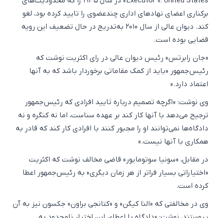
Executor v. United States» در سال ۱۹۳۵ را که محدودیت‌های
برکناری اعضای نهاد‌های اداری چندعضوی را تایید کرده بود، لغو
کند. دیوان عالی از سال ۲۰۱۰ به‌تدریج در حال تضعیف این رویه
قضایی بوده است.
«جان رابرتس» رئیس دیوان عالی در رای اکثریت نوشت که
رئیس‌جمهور «باید از کمک مقاماتی برخوردار باشد که به آنها
اعتماد دارد.»
وی نوشت: «اگرچه تصمیم درباره تایید افرادی که رئیس‌جمهور
ترجیح می‌دهد با آنها کار کند بر عهده سناست، اما نه کنگره و نه
دادگاه‌ها نمی‌توانند او را مجبور کنند با افرادی کار کند که قادر به
همکاری با آنها نیست.»
در مقابل، «سونیا سوتومایور» قاضی مخالف نوشت که اکثریت
«اختیاراتی بسیار فراتر از هر زمان دیگری» به رئیس‌جمهور اعطا
کرده است.
وی در مخالفتی که «النا کیگن» و «کتانجی براون» جکسون نیز به آن
پیوستند، نوشت: «دادگاه با اعطای این اختیار نامحدود به