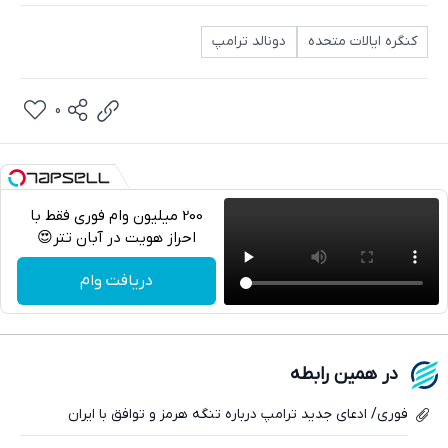
کنگره ایالات متحده
دونالد ترامپ
0
200 میلیون وام فوری فقط با
احراز هویت در آبان تتر😍
تلگرام
دریافت وام
واتساپ
فیسبوک
در همین رابطه
ایکس
فوری/ ادعای جدید ترامپ درباره تنگه هرمز و توافق با ایران