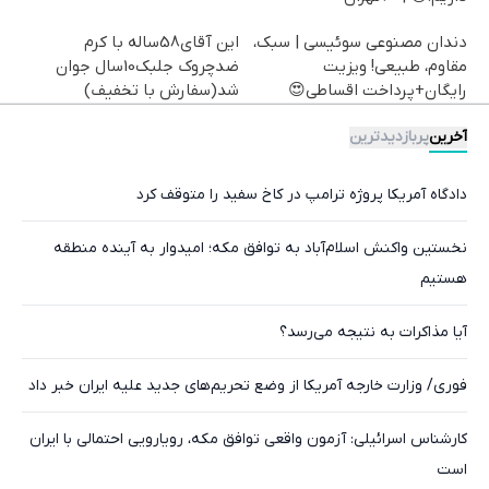
دندان مصنوعی سوئیسی | سبک،
این آقای58ساله با کرم
مقاوم، طبیعی! ویزیت
ضدچروک جلبک10سال جوان
رایگان+پرداخت اقساطی😍
شد(سفارش با تخفیف)
آخرین
پربازدیدترین
دادگاه آمریکا پروژه ترامپ در کاخ سفید را متوقف کرد
نخستین واکنش اسلام‌آباد به توافق مکه؛ امیدوار به آینده منطقه
هستیم
آیا مذاکرات به نتیجه می‌رسد؟
فوری/ وزارت خارجه آمریکا از وضع تحریم‌های جدید علیه ایران خبر داد
کارشناس اسرائیلی: آزمون واقعی توافق مکه، رویارویی احتمالی با ایران
است