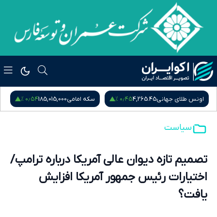
۰٫۵۴ %
۰٫۴۵ %
اونس طلای جهانی
4,265.45
سکه امامی
185,015,000
س
سیاست
تصمیم تازه دیوان عالی آمریکا درباره ترامپ/
اختیارات رئیس جمهور آمریکا افزایش
یافت؟