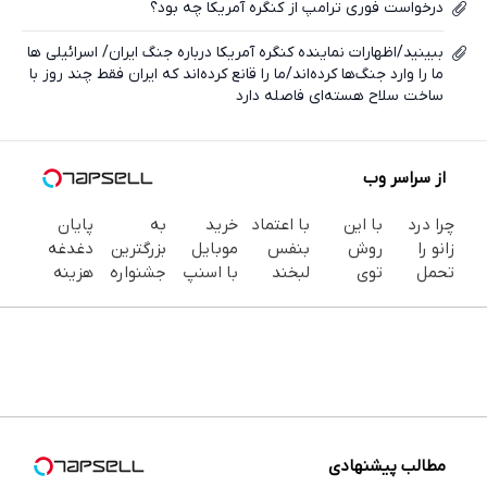
درخواست فوری ترامپ از کنگره آمریکا چه بود؟
ببینید/اظهارات نماینده کنگره آمریکا درباره جنگ ایران/ اسرائیلی ها
ما را وارد جنگ‌ها کرده‌اند/ما را قانع کرده‌اند که ایران فقط چند روز با
ساخت سلاح هسته‌ای فاصله دارد
از سراسر وب
چرا درد
با این
با اعتماد
خرید
به
پایان
زانو را
روش
بنفس
موبایل
بزرگترین
دغدغه
تحمل
توی
لبخند
با اسنپ
جشنواره
هزینه
می‌کنی؟
خونه،سفیدی
بزن (ژل
پی | در
ایمپلنت
های
خیلی
و زیبایی
سفیدکننده
۴ قسط
تهران سر
دندان
ساده
دندوناتو
دندان40%تخفیف)
بدون
بزنید ! |
پزشکی با
درمنزل
برگردون
سود و
فقط ۲۵
پک
درمانش
(40%off)
کارمزد!
میلیون !
سفید
کن
کننده
خانگی
مطالب پیشنهادی