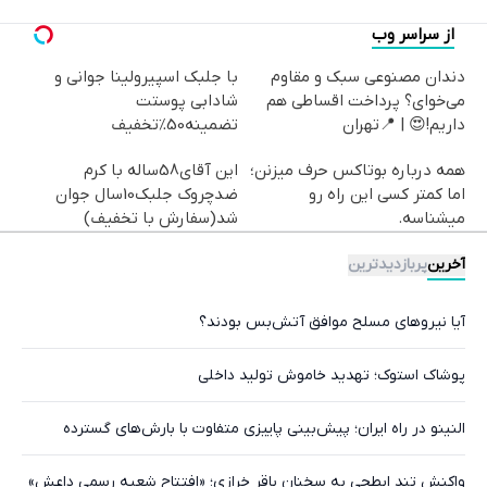
از سراسر وب
دندان مصنوعی سبک و مقاوم
با جلبک اسپیرولینا جوانی و
می‌خوای؟ پرداخت اقساطی هم
شادابی پوستت
داریم!😍 | 📍تهران
تضمینه50%تخفیف
همه درباره بوتاکس حرف میزنن؛
این آقای58ساله با کرم
اما کمتر کسی این راه رو
ضدچروک جلبک10سال جوان
میشناسه.
شد(سفارش با تخفیف)
آخرین
پربازدیدترین
آیا نیروهای مسلح موافق آتش‌بس بودند؟
پوشاک استوک؛ تهدید خاموش تولید داخلی
النینو در راه ایران؛ پیش‌بینی پاییزی متفاوت با بارش‌های گسترده
واکنش تند ابطحی به سخنان باقر خرازی؛ «افتتاح شعبه رسمی داعش»