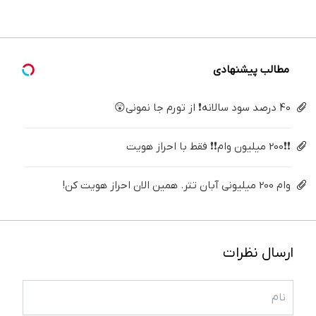
درمنزل
برگردون
پک
فقط ۲۵
که فکر
درمانش
(40%off)
سفید
میلیون !
می‌کنی✅پرسشن
کن
کننده
خانگی
مطالب پیشنهادی
40 درصد سود سالانه❗ از تورم جا نمونی😲
❗❗200 میلیون وام❗❗ فقط با احراز هویت
وام 200 میلیونی آبان تتر. همین الان احراز هویت کن!
ارسال نظرات