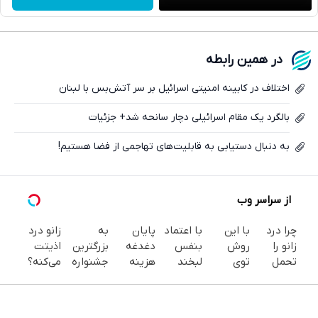
واتساپ
فیسبوک
در همین رابطه
ایکس
اختلاف در کابینه امنیتی اسرائیل بر سر آتش‌بس با لبنان
بالگرد یک مقام اسرائیلی دچار سانحه شد+ جزئیات
به دنبال دستیابی به قابلیت‌های تهاجمی از فضا هستیم!
از سراسر وب
چرا درد
با این
با اعتماد
پایان
به
زانو درد
زانو را
روش
بنفس
دغدغه
بزرگترین
اذیتت
تحمل
توی
لبخند
هزینه
جشنواره
می‌کنه؟
می‌کنی؟
خونه،سفیدی
بزن (ژل
های
ایمپلنت
درمانش
خیلی
و زیبایی
سفیدکننده
دندان
تهران سر
آسون‌تر
ساده
دندوناتو
دندان40%تخفیف)
پزشکی با
بزنید ! |
از چیزیه