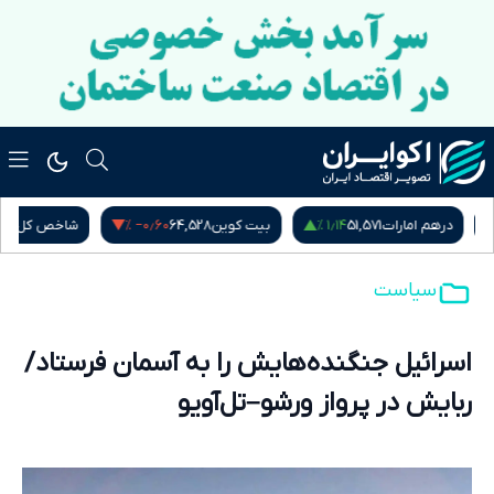
‎−۰٫۶۰ %
۱٫۱۴ %
درهم امارات
51,571
بیت کوین
64,528
شاخص کل بور
سیاست
اسرائیل جنگنده‌هایش را به آسمان فرستاد/
ربایش در پرواز ورشو–تل‌آویو