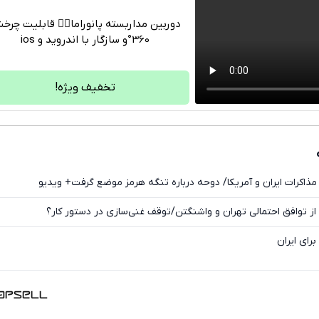
دوربین مداربسته پانوراما👈🏻 قابلیت چر
360°و سازگار با اندروید و ios
تلگرام
واتساپ
تخفیف ویژه!
فیسبوک
ایکس
مذاکرات ایران و آمریکا/ دوحه درباره تنگه هرمز موضع گرفت+ ویدیو
از توافق احتمالی تهران و واشنگتن/توقف غنی‌سازی در دستور کار؟
رای ایران