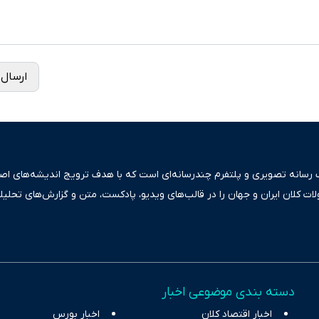
ارسال 
ک رسانه تصویری و پلتفرم چندرسانه‌ای است که با هدف ترویج اندیشه‌های اصیل
ولات کلان ایران و جهان را در قالب‌های ویدیو، پادکست، متن و گزارش‌های تحلیل
بعی دقیق و قابل اعتماد، فراتر از اطلاع‌رسانی صرف، به تبیین سیاست‌ها و کارک
ری، تجارت و حوزه‌های نوظهور می‌پردازد. اکوایران با پایبندی به اصول «انصاف
س آراء متنوع فراهم کرده و می‌کوشد با تفکیک حقایق مستند از ادعاهای بی‌اس
اقتصادی ارائه دهد. ما در اکوایران با تمرکز بر منافع اقتصاد رقابتی و آزادی انت
دسته بندی موضوعی اخبار
ر و بیکاری را جست‌وجو کرده و در کنار تحلیل آمارها، نیازهای خبری مخاطبان د
اخبار اقتصاد کلان
با رویکردی حرفه‌ای و روزآمد پوشش می‌دهیم.
اخبار بورس