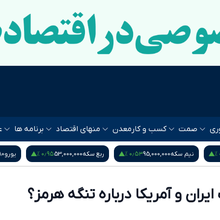
ری
صمت
کسب و کار
معدن
منهای اقتصاد
برنامه ها
ع
۰٫۹۵ %
۰٫۵۳ %
نیم سکه
95,000,000
ربع سکه
53,000,000
یورو
80
یران و آمریکا درباره تنگه هرمز؟