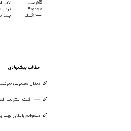
⏳فرصت
محدود!!
ترین 
3000گیگ
بلند بر
اینترنت خانگی
180 روزه فقط
600 هزارتومان!!
مطالب پیشنهادی
دندان مصنوعی سوئیسی:
3000 گیگ اینترنت؛ فقط ماهی 100 هزار تومان
میخوایم رایگان بهت یا