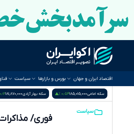
اقتصاد ایران و جهان
بورس و بازارها
سیاست
فناو
۰٫۱۲ %
۰٫۵۴ %
۰٫۴۵ %
4,2
سکه امامی
185,015,000
سکه بهار آزادی
181,870,000
سیاست
فوری/ مذاکرات ا