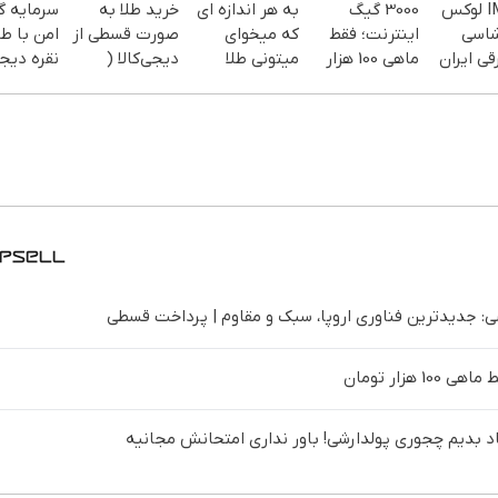
IM LS7 لوکس
3000 گیگ
به هر اندازه ای
خرید طلا به
سرمایه گ
شاسی
اینترنت؛ فقط
که میخوای
صورت قسطی از
امن با طل
قی ایران
ماهی 100 هزار
میتونی طلا
دیجی‌کالا (
نقره دیجی
تومان
بخری از سرمایه
پرداخت 12
ات محافظت
ماهه )
کنی
 جدیدترین فناوری اروپا، سبک و مقاوم | پرداخت قسطی
د بدیم چجوری پولدارشی! باور نداری امتحانش مجانیه