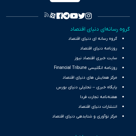
فراهم کرده و می‌کوشد با تفکیک حقایق مستند از ادعاهای بی‌اساس،
تصویری شفاف از واقعیت‌های اقتصادی ارائه دهد. ما در اکوایران با
تمرکز بر منافع اقتصاد رقابتی و آزادی انتخاب، راهکارهای چیرگی بر
گروه رسانه‌ای دنیای اقتصاد
چالش‌های فقر و بیکاری را جست‌وجو کرده و در کنار تحلیل آمارها،
گروه رسانه ای دنیای اقتصاد
نیازهای خبری مخاطبان در حوزه‌های اثرگذار بر اقتصاد را با رویکردی
حرفه‌ای و روزآمد پوشش می‌دهیم.
روزنامه دنیای اقتصاد
سایت خبری اقتصاد نیوز
روزنامه انگلیسی Financial Tribune
مرکز همایش های دنیای اقتصاد
پایگاه خبری – تحلیلی دنیای بورس
هفته‌نامه تجارت فردا
انتشارات دنیای اقتصاد
مرکز نوآوری و شتابدهی دنیای اقتصاد