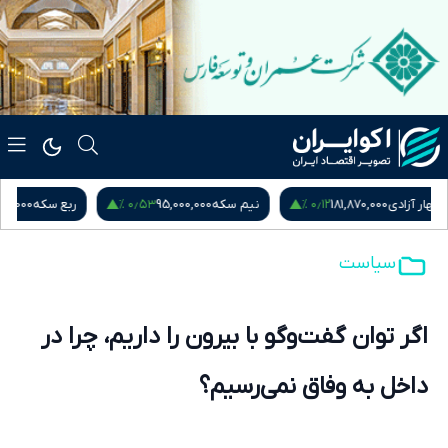
۰٫۹۵ %
۰٫۵۳ %
نیم سکه
95,000,000
ربع سکه
53,000,000
یورو
217,280
سیاست
اگر توان گفت‌وگو با بیرون را داریم، چرا در
داخل به وفاق نمی‌رسیم؟