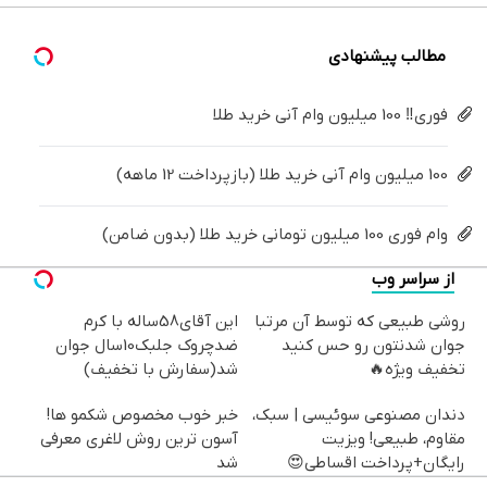
کن
کننده
خانگی
مطالب پیشنهادی
فوری‼️ 100 میلیون وام آنی خرید طلا
100 میلیون وام آنی خرید طلا (بازپرداخت 12 ماهه)
وام فوری 100 میلیون تومانی خرید طلا (بدون ضامن)
از سراسر وب
روشی طبیعی که توسط آن مرتبا
این آقای58ساله با کرم
جوان شدنتون رو حس کنید
ضدچروک جلبک10سال جوان
تخفیف ویژه🔥
شد(سفارش با تخفیف)
دندان مصنوعی سوئیسی | سبک،
خبر خوب مخصوص شکمو ها!
مقاوم، طبیعی! ویزیت
آسون ترین روش لاغری معرفی
رایگان+پرداخت اقساطی😍
شد