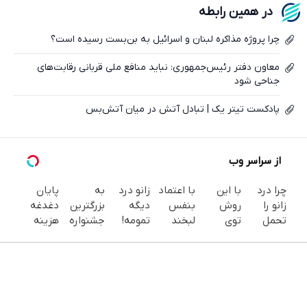
در همین رابطه
ایکس
چرا پروژه مذاکره لبنان و اسرائیل به بن‌بست رسیده است؟
معاون دفتر رئیس‌جمهوری: نباید منافع ملی قربانی رقابت‌های
جناحی شود
پادکست تیتر یک | تبادل آتش در میان آتش‌بس
از سراسر وب
چرا درد
با این
با اعتماد
زانو درد
به
پایان
زانو را
روش
بنفس
دیگه
بزرگترین
دغدغه
تحمل
توی
لبخند
تمومه!
جشنواره
هزینه
می‌کنی؟
خونه،سفیدی
بزن (ژل
در خانه
ایمپلنت
های
خیلی
و زیبایی
سفیدکننده
درمانش
تهران سر
دندان
ساده
دندوناتو
دندان40%تخفیف)
کن ◀
بزنید ! |
پزشکی با
درمنزل
برگردون
پرسش‌نامه
فقط ۲۵
پک
درمانش
(40%off)
▶
میلیون !
سفید