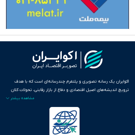
اکوایران یک رسانه تصویری و پلتفرم چندرسانه‌ای است که با هدف
ترویج اندیشه‌های اصیل اقتصادی و دفاع از بازار رقابتی، تحولات کلان
ایران و جهان را در قالب‌های ویدیو، پادکست، متن و گزارش‌های تحلیلی
پایش می‌کند. این رسانه به عنوان منبعی دقیق و قابل اعتماد، فراتر از
اطلاع‌رسانی صرف، به تبیین سیاست‌ها و کارکردهای بازارهای مالی،
سرمایه‌گذاری، تجارت و حوزه‌های نوظهور می‌پردازد. اکوایران با پایبندی
به اصول «انصاف، امانت و صداقت»، بستری برای انعکاس آراء متنوع