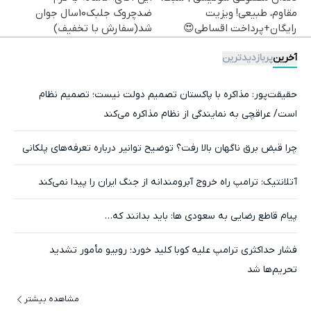
مقاوم، طبیعی! ویزیت
ضدچروک جلبک10سال جوان
رایگان+پرداخت اقساطی😍
شد(سفارش با تخفیف)
آخرین
پربازدیدترین
حقیقت‌پور: مذاکره با پاکستان تصمیم دولت نیست؛ تصمیم نظام
است/ عراقچی به نمایندگی از نظام مذاکره می‌کند
چرا قبض برق ناگهان بالا رفت؟ توضیح توانیر درباره تعرفه‌های پلکانی
آتلانتیک: ترامپ راه خروج آبرومندانه از جنگ ایران را پیدا نمی‌کند
پیام قاطع رضایی به سعودی ها: باید بدانند که…
فشار حداکثری ترامپ علیه کوبا کلید خورد؛ روبیو مأمور تشدید
تحریم‌ها شد
مشاهده بیشتر