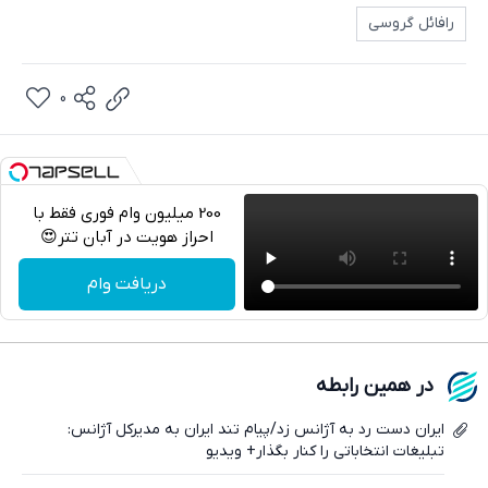
رافائل گروسى
0
200 میلیون وام فوری فقط با
احراز هویت در آبان تتر😍
تلگرام
دریافت وام
واتساپ
فیسبوک
در همین رابطه
ایکس
ایران دست رد به آژانس زد/پیام تند ایران به مدیرکل آژانس:
تبلیغات انتخاباتی را کنار بگذار+ ویدیو