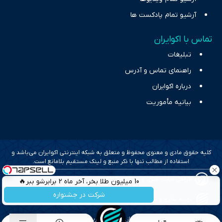
آرشیو تمام پادکست ها
تماس با اکوایران
تبلیغات
راهنمای تماس و آدرس
درباره اکوایران
بیانیه مأموریت
کلیه حقوق مادی و معنوی محفوظ و متعلق به شبکه اینترنتی اکوایران می‌باشد و
استفاده از مطالب تنها با ذکر منبع و لینک مستقیم بلامانع است.
طراحی سایت خبری و خبرگزاری آسام
10 میلیون طلا بخر، آخر ماه 2 برابرشو ببر🔥
شرکت در جشنواره
بهینه سازی و سئو؛ گروه رسانه ای دنیای اقتصاد
طراحی گرافیک و پیاده سازی؛ برآیند تجربه