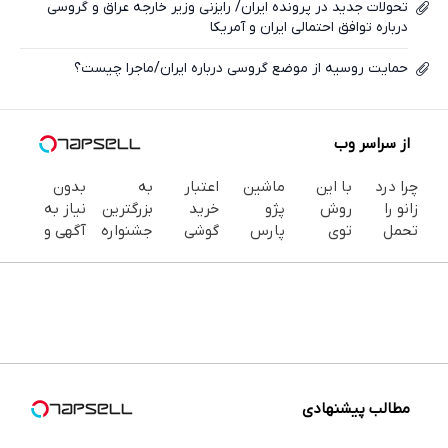
تحولات جدید در پرونده ایران/ رایزنی وزیر خارجه عراق و گروسی
درباره توافق احتمالی ایران و آمریکا
حمایت روسیه از موضع گروسی درباره ایران/ماجرا چیست؟
از سراسر وب
چرا درد
با این
ماشین
اعتبار
به
بدون
زانو را
روش
پژو
خرید
بزرگترین
نیاز به
تحمل
توی
پارس
گوشی
جشنواره
آگهی و
می‌کنی؟
خونه،سفیدی
برای
بگیر 📱
ایمپلنت
تنها با
خیلی
و زیبایی
فروش
همین
تهران سر
یک بار
ساده
دندوناتو
داری؟
حالا
بزنید ! |
مراجعه
درمنزل
برگردون
اینجا
درخواست
فقط ۲۵
فروخته
درمانش
(40%off)
سریع
اعتبار
میلیون !
شد
کن
بفروشش
بده 🎯
مطالب پیشنهادی