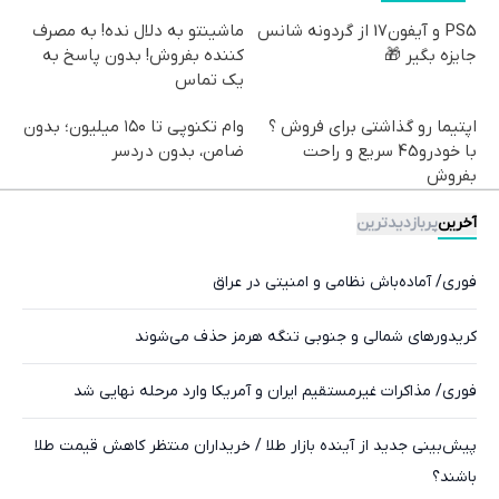
PS5 و آیفون17 از گردونه شانس
ماشینتو به دلال نده! به مصرف
جایزه بگیر 🎁
کننده بفروش! بدون پاسخ به
یک تماس
اپتیما رو گذاشتی برای فروش ؟
وام تکنوپی تا ۱۵۰ میلیون؛ بدون
با خودرو45 سریع و راحت
ضامن، بدون دردسر
بفروش
آخرین
پربازدیدترین
فوری/ آماده‌باش نظامی و امنیتی در عراق
کریدورهای شمالی و جنوبی تنگه هرمز حذف می‌شوند
فوری/ مذاکرات غیرمستقیم ایران و آمریکا وارد مرحله نهایی شد
پیش‌بینی جدید از آینده بازار طلا / خریداران منتظر کاهش قیمت طلا
باشند؟