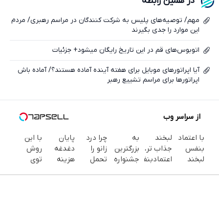
در همین رابطه
ایکس
مهم/ توصیه‌های پلیس به شرکت کنندگان در مراسم رهبری/ مردم
این موارد را جدی بگیرند
اتوبوس‌های قم در این تاریخ رایگان میشود+ جزئیات
آیا اپراتور‌های موبایل برای هفته آینده آماده هستند؟/ آماده باش
اپراتورها برای مراسم تشییع رهبر
از سراسر وب
با اعتماد
لبخند
به
چرا درد
پایان
با این
بنفس
جذاب تر،
بزرگترین
زانو را
دغدغه
روش
لبخند
اعتمادبنفس
جشنواره
تحمل
هزینه
توی
بزن (ژل
بیشتر
ایمپلنت
می‌کنی؟
های
خونه،سفیدی
سفیدکننده
(تخفیف
تهران
خیلی
دندان
و زیبایی
دندان40%تخفیف)
تا
خوش
ساده
پزشکی با
دندوناتو
امشب)
اومدید! |
درمنزل
پک
برگردون
فقط ۲۵
درمانش
سفید
(40%off)