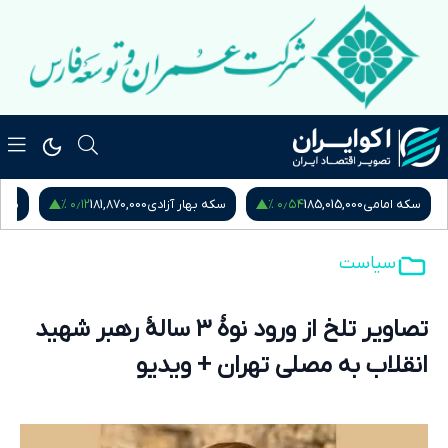
۰٫۱۲ %
۰٫۵۴ %
سکه امامی
185,015,000
سکه بهار آزادی
181,870,000
نیم
سیاست
تصاویر تلخ از ورود نوۀ ۳ سالۀ رهبر شهید
انقلاب به مصلی تهران + ویدیو