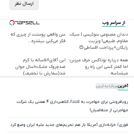
ارسال نظر
از سراسر وب
دندان مصنوعی سوئیسی | سبک،
سن واقعی پوستت از چیزی که
مقاوم، طبیعی! ویزیت
فکر می‌کنی بیشتره...
رایگان+پرداخت اقساطی😍
همه درباره بوتاکس حرف میزنن؛
این آقای58ساله با کرم
اما کمتر کسی این راه رو
ضدچروک جلبک10سال جوان
میشناسه.
شد(سفارش با تخفیف)
آخرین
پربازدیدترین
رویافروشی برای مهاجرت به کانادا/ کلاهبرداری 4 همتی یک شرکت
مهاجرتی از متقاضیان!
فوری/ خزانه‌داری آمریکا باز هم تحریم‌های جدید علیه ایران وضع کرد