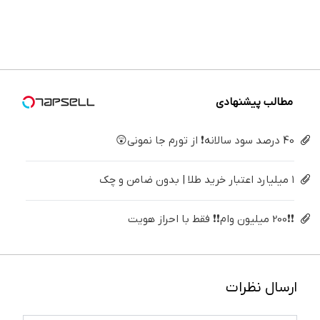
خیلی
و زیبایی
سفیدکننده
مقاوم،
تهران سر
دندان
ساده
دندوناتو
دندان40%تخفیف)
طبیعی!
بزنید ! |
پزشکی با
درمنزل
برگردون
ویزیت
فقط ۲۵
پک
درمانش
(40%off)
رایگان+پرداخت
میلیون !
سفید
کن
اقساطی
کننده
😍
خانگی
مطالب پیشنهادی
40 درصد سود سالانه❗ از تورم جا نمونی😲
۱ میلیارد اعتبار خرید طلا | بدون ضامن و چک
❗❗200 میلیون وام❗❗ فقط با احراز هویت
ارسال نظرات