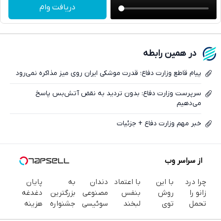
تلگرام
دریافت وام
واتساپ
فیسبوک
در همین رابطه
ایکس
پیام قاطع وزارت دفاع؛ قدرت موشکی ایران روی میز مذاکره نمی‌رود
سرپرست وزارت دفاع: بدون تردید به نقض آتش‌بس پاسخ
می‌دهیم
خبر مهم وزارت دفاع + جزئیات
از سراسر وب
چرا درد
با این
با اعتماد
دندان
به
پایان
زانو را
روش
بنفس
مصنوعی
بزرگترین
دغدغه
تحمل
توی
لبخند
سوئیسی
جشنواره
هزینه
می‌کنی؟
خونه،سفیدی
بزن (ژل
| سبک،
ایمپلنت
های