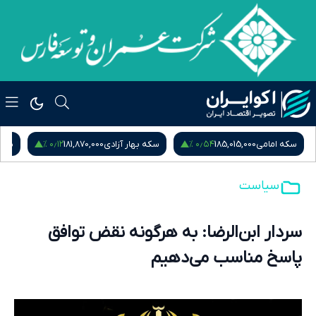
۰٫۱۲ %
۰٫۵۴ %
سکه امامی
185,015,000
سکه بهار آزادی
181,870,000
نیم
سیاست
سردار ابن‌الرضا: به هرگونه نقض توافق
پاسخ مناسب می‌دهیم