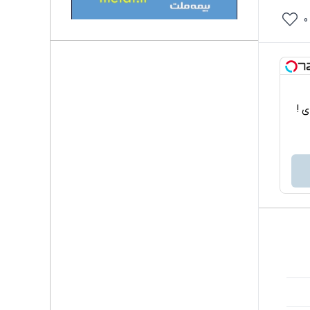
0
اربردی !