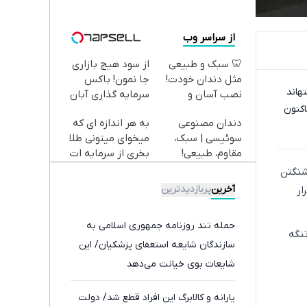
از سراسر وب
🦷 سبک و طبیعی
از سود هیچ بازاری
مثل دندان خودت!
جا نمون! باکس
رافائل گروسی، مدیرکل آژانس بین‌المللی انرژی اتمی به ریانووستی گفت، بازرسان این آژانس فعلا نتوانسته‎اند
نصب آسان و
سرمایه گذاری آبان
اکنون
پرداخت اقساطی 💳
تتر
دندان مصنوعی
به هر اندازه ای که
📍 تهران
سوئیسی | سبک،
میخوای میتونی طلا
مقاوم، طبیعی!
بخری از سرمایه ات
ویزیت
محافظت کنی
شنگتن
رایگان+پرداخت
آخرین
پربازدیدترین
ار
اقساطی😍
حمله تند روزنامه جمهوری اسلامی به
تنگه
سازندگان شایعه استعفای پزشکیان/ این
شایعات بوی خیانت می‌دهد
یارانه و کالابرگ این افراد قطع شد/ دولت