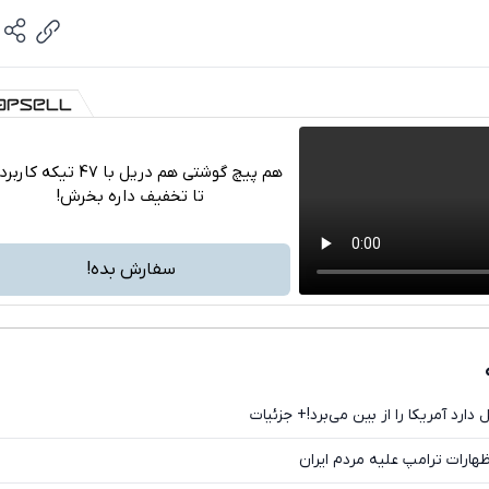
هم پیچ گوشتی هم دریل با 47 تیکه ک
تا تخفیف داره بخرش!
تلگرام
واتساپ
سفارش بده!
فیسبوک
ایکس
 دارد آمریکا را از بین می‌برد!+ جزئیات
هارات ترامپ علیه مردم ایران