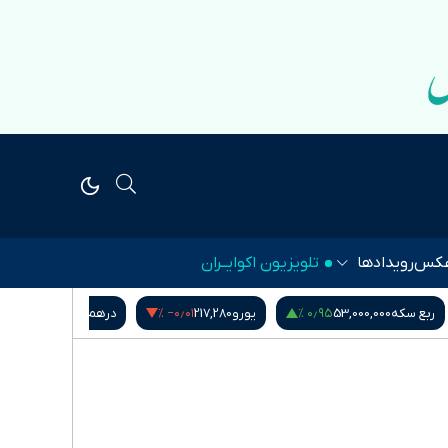
کس
رویدادها
تلویزیون اکوایــران
۱٫۱۴ %
‎−۰٫۰۱ %
۰٫۹۵ %
ربع سکه
53,000,000
یورو
217,280
درهم امارات
51,571