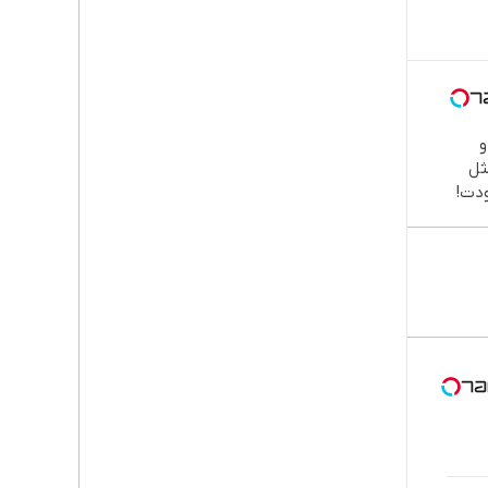

طب
دند
نصب
اقسا