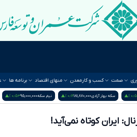
ری
صمت
کسب و کار
معدن
منهای اقتصاد
برنامه ها
ع
۰٫۵۳ %
۰٫۱۲ %
۰٫۵۴
سکه بهار آزادی
181,870,000
نیم سکه
95,000,000
ل: ایران کوتاه نمی‌آید!