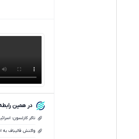
در همین رابطه
تاکر کارلسون: اسرائیل
واکنش قالیباف به اظ