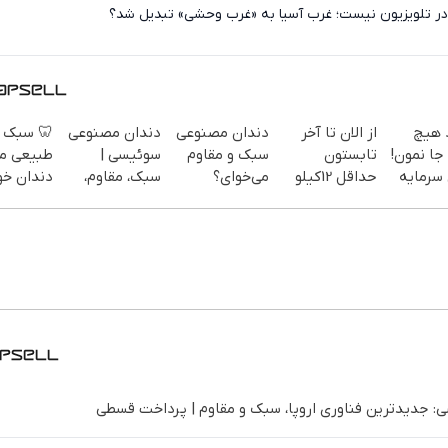
جنگی که دیگر فقط در تلویزیون نیست؛ غرب آسیا به «غر
 سبک و
دندان مصنوعی
دندان مصنوعی
از الان تا آخر
از س
یعی مثل
سوئیسی |
سبک و مقاوم
تابستون
بازاری جا
ان خودت!
سبک، مقاوم،
می‌خوای؟
حداقل 12کیلو
باکس س
 آسان و
طبیعی! ویزیت
پرداخت
چربی میسوزونی
گذاری آب
پرداخت
رایگان+پرداخت
اقساطی هم
🧨
طی 💳 📍
اقساطی😍
داریم!😍 | 📍
تهران
تهران
دندان مصنوعی سوئیسی: جدیدترین فناوری اروپا، سبک و