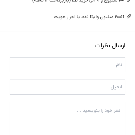
100 میلیون وام آنی خرید طلا (بازپرداخت 12 ماهه)
❗❗200 میلیون وام❗❗ فقط با احراز هویت
ارسال نظرات