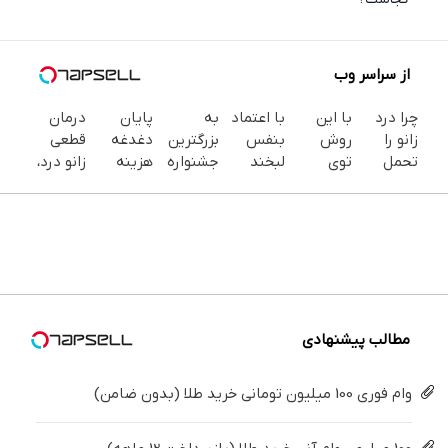
از سراسر وب
چرا درد
با این
با اعتماد
به
پایان
درمان
زانو را
روش
بنفس
بزرگترین
دغدغه
قطعی
تحمل
توی
لبخند
جشنواره
هزینه
زانو درد،
می‌کنی؟
خونه،سفیدی
بزن (ژل
ایمپلنت
های
بدون
خیلی
و زیبایی
سفیدکننده
تهران سر
دندان
دارو،
ساده
دندوناتو
دندان40%تخفیف)
بزنید ! |
پزشکی با
بدون
درمنزل
برگردون
فقط ۲۵
پک
تزریق،
درمانش
(40%off)
میلیون !
سفید
بدون
کن
کننده
جراحی!
خانگی
(پرسش‌نامه)
مطالب پیشنهادی
وام فوری 100 میلیون تومانی خرید طلا (بدون ضامن)