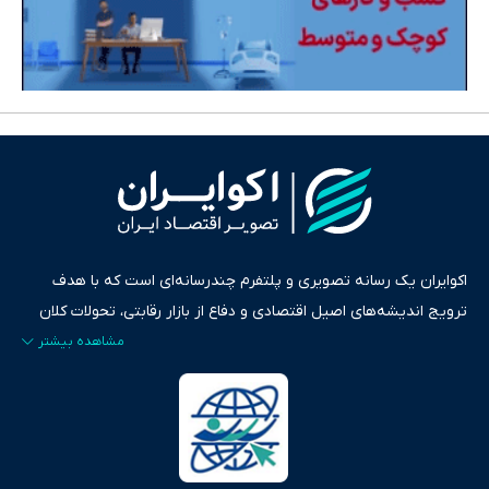
اکوایران یک رسانه تصویری و پلتفرم چندرسانه‌ای است که با هدف
ترویج اندیشه‌های اصیل اقتصادی و دفاع از بازار رقابتی، تحولات کلان
ایران و جهان را در قالب‌های ویدیو، پادکست، متن و گزارش‌های تحلیلی
پایش می‌کند. این رسانه به عنوان منبعی دقیق و قابل اعتماد، فراتر از
اطلاع‌رسانی صرف، به تبیین سیاست‌ها و کارکردهای بازارهای مالی،
سرمایه‌گذاری، تجارت و حوزه‌های نوظهور می‌پردازد. اکوایران با پایبندی
به اصول «انصاف، امانت و صداقت»، بستری برای انعکاس آراء متنوع