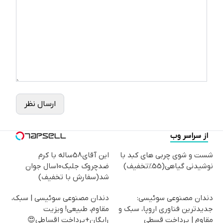
ارسال نظر
از سراسر وب
شست و شوی چربی های کبد با
این آقای58ساله با کرم
نوشیدنی گیاهی(55%تخفیف)
ضدچروک جلبک10سال جوان
شد(سفارش با تخفیف)
دندان مصنوعی سوئیسی:
دندان مصنوعی سوئیسی | سبک،
جدیدترین فناوری اروپا، سبک و
مقاوم، طبیعی! ویزیت
مقاوم | پرداخت قسطی
رایگان+پرداخت اقساطی😍