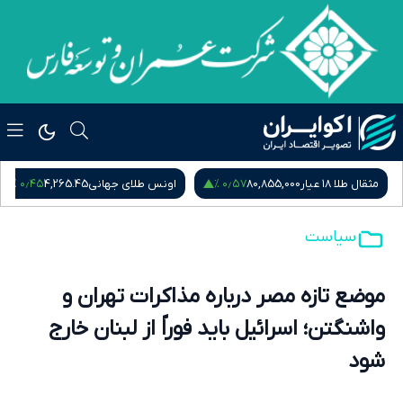
۰٫۵۴ %
۰٫۴۵ %
اونس طلای جهانی
4,265.45
سکه امامی
185,015,000
س
سیاست
موضع تازه مصر درباره مذاکرات تهران و
واشنگتن؛ اسرائیل باید فوراً از لبنان خارج
شود