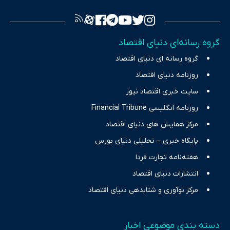
فراهم کرده و می‌کوشد با تفکیک حقایق مستند از ادعاهای بی‌اساس،
تصویری شفاف از واقعیت‌های اقتصادی ارائه دهد. ما در اکوایران با
تمرکز بر منافع اقتصاد رقابتی و آزادی انتخاب، راهکارهای چیرگی بر
گروه رسانه‌ای دنیای اقتصاد
چالش‌های فقر و بیکاری را جست‌وجو کرده و در کنار تحلیل آمارها،
گروه رسانه ای دنیای اقتصاد
نیازهای خبری مخاطبان در حوزه‌های اثرگذار بر اقتصاد را با رویکردی
حرفه‌ای و روزآمد پوشش می‌دهیم.
روزنامه دنیای اقتصاد
سایت خبری اقتصاد نیوز
روزنامه انگلیسی Financial Tribune
مرکز همایش های دنیای اقتصاد
پایگاه خبری – تحلیلی دنیای بورس
هفته‌نامه تجارت فردا
انتشارات دنیای اقتصاد
مرکز نوآوری و شتابدهی دنیای اقتصاد
دسته بندی موضوعی اخبار