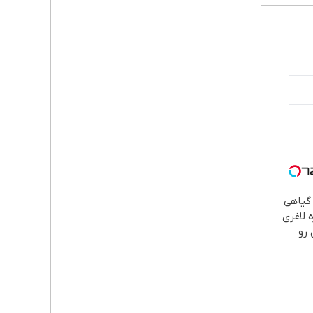
گیاهی
 لاغری
 رو
خت!
ت