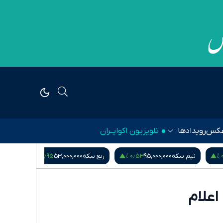
کس
رویدادها
تلویزیون اکوایــران
۱٫۱۴ %
‎−۰٫۰۱ %
۰٫۹۵ %
ربع سکه
53,000,000
یورو
217,280
درهم امارات
51,571
اعلام