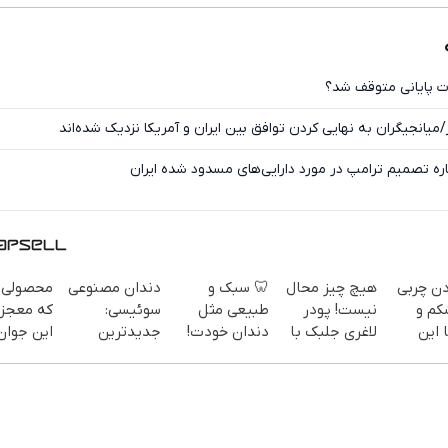
ایکس
ات پایانی متوقف شد؟
/میانجیگران به نهایی کردن توافق بین ایران و آمریکا نزدیک شده‌اند
اره تصمیم ترامپ در مورد دارایی‌های مسدود شده ایران
دن چربی
هیچ چیز محال
🦷 سبک و
دندان مصنوعی
محصولی 
کم و
نیست! پودر
طبیعی مثل
سوئیسی:
که معجزه
 این
لاغری جلبک با
دندان خودت!
جدیدترین
این جوان
تخفیف
نصب آسان و
فناوری اروپا،
ممکن سا
سفارش
منتظرته!
پرداخت
سبک و مقاوم |
کلیک جه
یف ویژه)
اقساطی 💳 📍
پرداخت قسطی
خرید
تهران