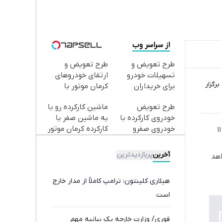
از سراسر وب
طرح تعویض و
طرح تعویض و
تسهیلات خودرو
ارتقای خودروهای
یه [۲۰ تیر] در پاکستان برگزار
برای خریداران
کرمان موتور با
خودروهای کرمان
تسهیلات ❗ ثبت‌نام
طرح تعویض
ماشین کارکرده رو با
موتور✅
کنید
خودروی کارکرده با
یه ماشین صفر یا
خودروی صفرو
کارکرده کرمان موتور
به گزارش اکوایران، ادعای الحدث به نقل از منابع آگاه: دور جدید مذاکرات آمریکا و ایران در تاریخ ۱۱
کارکرده ✅
تعویض کن ✅
آخرین
پربازدیدترین
اهد
هیلاری کلینتون: ترامپ کاملاً از مدار خارج
است
فوری/ وزارت خارجه یک بیانیه مهم