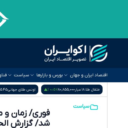
اقتصاد ایران و جهان
بورس و بازارها
سیاست
فناو
 %
۰٫۴۵ %
۰٫۵۷ %
80,
اونس طلای جهانی
4,265.45
سکه امامی
185,015,000
سیاست
فوری/ زمان و م
شد/ گزارش ال