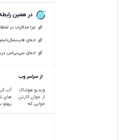
در همین رابطه
چرا مذاکرات در لحظ
ادعای فایننشال‌تایمز
ادعای سی‌بی‌اس درب
از سراسر وب
ویدیو هولناک
آب کر
از جوان کارتن
های ش
خوابی که
پهلو با
میلیاردر شد.
پودر
آموزش رایگان
جلبک(
با تخف