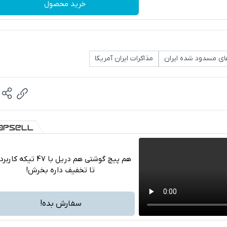
خرید محصول
های مسدود شده ایران
مذاکرات ایران آمریکا
هم پیچ گوشتی هم دریل با 47 تیکه ک
تا تخفیف داره بخرش!
تلگرام
واتساپ
سفارش بده!
فیسبوک