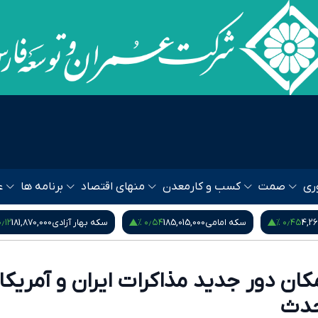
ری
صمت
کسب و کار
معدن
منهای اقتصاد
برنامه ها
ع
۰٫۵۳ %
۰٫۱۲ %
۰٫۵۴
سکه بهار آزادی
181,870,000
نیم سکه
95,000,000
کان دور جدید مذاکرات ایران و آمریکا 
حدث