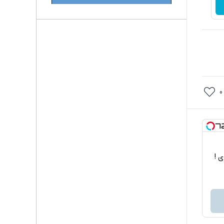
0
اربردی !