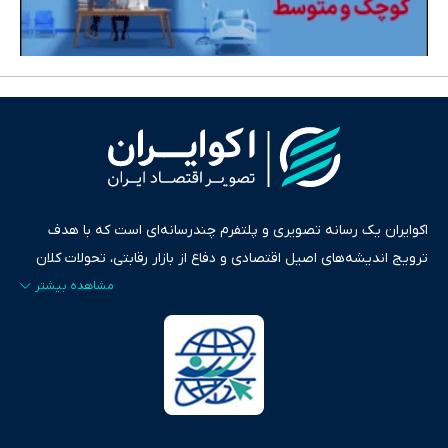
اکوایران یک رسانه تصویری و پلتفرم چندرسانه‌ای است که با هدف
ترویج اندیشه‌های اصیل اقتصادی و دفاع از بازار رقابتی، تحولات کلان
ایران و جهان را در قالب‌های ویدیو، پادکست، متن و گزارش‌های تحلیلی
پایش می‌کند. این رسانه به عنوان منبعی دقیق و قابل اعتماد، فراتر از
اطلاع‌رسانی صرف، به تبیین سیاست‌ها و کارکردهای بازارهای مالی،
سرمایه‌گذاری، تجارت و حوزه‌های نوظهور می‌پردازد. اکوایران با پایبندی
به اصول «انصاف، امانت و صداقت»، بستری برای انعکاس آراء متنوع
فراهم کرده و می‌کوشد با تفکیک حقایق مستند از ادعاهای بی‌اساس،