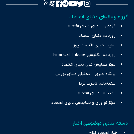
تصویری شفاف از واقعیت‌های اقتصادی ارائه دهد. ما در اکوایران با
تمرکز بر منافع اقتصاد رقابتی و آزادی انتخاب، راهکارهای چیرگی بر
گروه رسانه‌ای دنیای اقتصاد
چالش‌های فقر و بیکاری را جست‌وجو کرده و در کنار تحلیل آمارها،
گروه رسانه ای دنیای اقتصاد
نیازهای خبری مخاطبان در حوزه‌های اثرگذار بر اقتصاد را با رویکردی
حرفه‌ای و روزآمد پوشش می‌دهیم.
روزنامه دنیای اقتصاد
سایت خبری اقتصاد نیوز
روزنامه انگلیسی Financial Tribune
مرکز همایش های دنیای اقتصاد
پایگاه خبری – تحلیلی دنیای بورس
هفته‌نامه تجارت فردا
انتشارات دنیای اقتصاد
مرکز نوآوری و شتابدهی دنیای اقتصاد
دسته بندی موضوعی اخبار
اخبار اقتصاد کلان