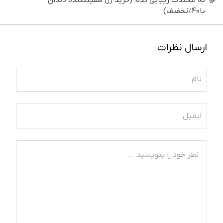
به لبخندت زیبایی بده! (خرید ژل سفیدکننده دندان
با40%تخفیف)
ارسال نظرات