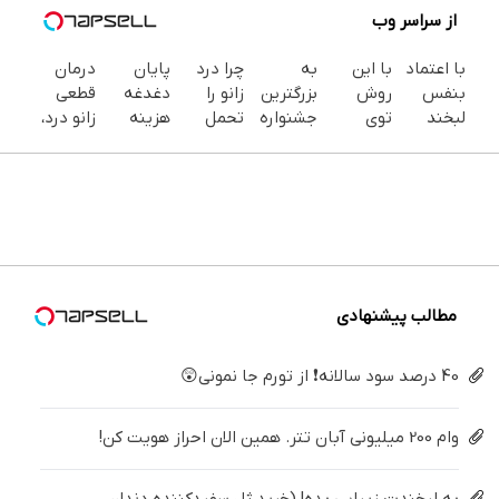
از سراسر وب
با اعتماد
با این
به
چرا درد
پایان
درمان
بنفس
روش
بزرگترین
زانو را
دغدغه
قطعی
لبخند
توی
جشنواره
تحمل
هزینه
زانو درد،
بزن (ژل
خونه،سفیدی
ایمپلنت
می‌کنی؟
های
بدون
سفیدکننده
و زیبایی
تهران
خیلی
دندان
دارو،
دندان40%تخفیف)
دندوناتو
خوش
ساده
پزشکی با
بدون
برگردون
اومدید! |
درمنزل
پک
تزریق،
(40%off)
فقط ۲۵
درمانش
سفید
بدون
میلیون !
کن
کننده
جراحی!
خانگی
(پرسش‌نامه)
مطالب پیشنهادی
40 درصد سود سالانه❗ از تورم جا نمونی😲
وام 200 میلیونی آبان تتر. همین الان احراز هویت کن!