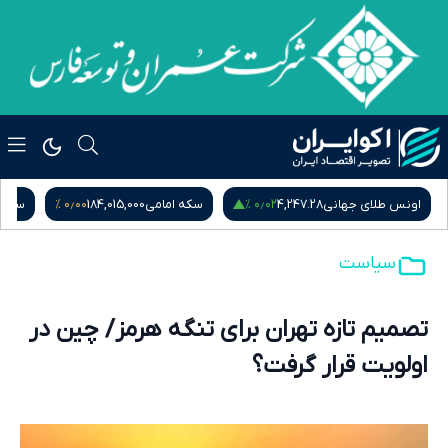
۰٫۰۰ %
۰٫۰۲ %
اونس طلای جهانی
4,247.28
سکه امامی
184,015,000
سکه ب
سیاست
تصمیم تازه تهران برای تنگه هرمز/ چین در
اولویت قرار گرفت؟