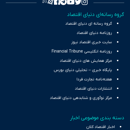
تصویری شفاف از واقعیت‌های اقتصادی ارائه دهد. ما در اکوایران با
تمرکز بر منافع اقتصاد رقابتی و آزادی انتخاب، راهکارهای چیرگی بر
گروه رسانه‌ای دنیای اقتصاد
چالش‌های فقر و بیکاری را جست‌وجو کرده و در کنار تحلیل آمارها،
گروه رسانه ای دنیای اقتصاد
نیازهای خبری مخاطبان در حوزه‌های اثرگذار بر اقتصاد را با رویکردی
حرفه‌ای و روزآمد پوشش می‌دهیم.
روزنامه دنیای اقتصاد
سایت خبری اقتصاد نیوز
روزنامه انگلیسی Financial Tribune
مرکز همایش های دنیای اقتصاد
پایگاه خبری – تحلیلی دنیای بورس
هفته‌نامه تجارت فردا
انتشارات دنیای اقتصاد
مرکز نوآوری و شتابدهی دنیای اقتصاد
دسته بندی موضوعی اخبار
اخبار اقتصاد کلان