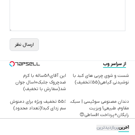
ارسال نظر
از سراسر وب
شست و شوی چربی های کبد با
این آقای58ساله با کرم
نوشیدنی گیاهی(55%تخفیف)
ضدچروک جلبک10سال جوان
شد(سفارش با تخفیف)
دندان مصنوعی سوئیسی | سبک،
55% تخفیف ویژه برای دمنوش
مقاوم، طبیعی! ویزیت
سم زدای کبد!(تعداد محدود)
رایگان+پرداخت اقساطی😍
آخرین
پربازدیدترین