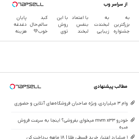
از سراسر وب
به
به
با اعتماد
با این
کبد
پایان
بزرگترین
لبخندت
بنفس
روش
سالم،حال
دغدغه
جشنواره
زیبایی
لبخند
توی
خوب💚
هزینه
ایمپلنت
بده!
بزن (ژل
خونه،سفیدی
دمنوش
های
تهران سر
(خرید ژل
سفیدکننده
و زیبایی
سم‌زدا
دندان
بزنید ! |
سفیدکننده
دندان40%تخفیف)
دندوناتو
فقط
پزشکی با
فقط ۲۵
دندان
برگردون
امشب
پک
میلیون !
با40%تخفیف)
(40%off)
۵۵٪
سفید
تخفیف
کننده
خانگی
مطالب پیشنهادی
وام ۳ میلیاردی، ویژه صاحبان فروشگاه‌های آنلاین و حضوری
خودرو mvm x33 میخوای بفروشی؟ اینجا به سرعت فروش
میره
۱ میلیارد اعتبار خرید قسطی طلا | ۱۸ ماهه پرداخت کن