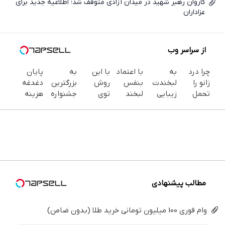
کاروان رهبر شهید در میدان آزادی متوقف شد؛ اطلاعیه جدید برای
عزاداران
از سراسر وب
چرا درد
به
با اعتماد
با این
به
پایان
زانو را
لبخندت
بنفس
روش
بزرگترین
دغدغه
تحمل
زیبایی
لبخند
توی
جشنواره
هزینه
می‌کنی؟
بده!
بزن (ژل
خونه،سفیدی
ایمپلنت
های
خیلی
(خرید ژل
سفیدکننده
و زیبایی
تهران سر
دندان
ساده
سفیدکننده
دندان40%تخفیف)
دندوناتو
بزنید ! |
پزشکی با
درمنزل
دندان
برگردون
فقط ۲۵
پک
درمانش
با40%تخفیف)
(40%off)
میلیون !
سفید
کن
کننده
خانگی
مطالب پیشنهادی
وام فوری 100 میلیون تومانی خرید طلا (بدون ضامن)