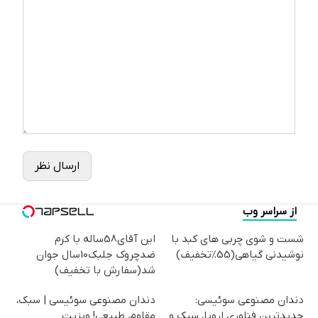
ارسال نظر
از سراسر وب
شست و شوی چربی های کبد با
این آقای58ساله با کرم
نوشیدنی گیاهی(55%تخفیف)
ضدچروک جلبک10سال جوان
شد(سفارش با تخفیف)
دندان مصنوعی سوئیسی:
دندان مصنوعی سوئیسی | سبک،
جدیدترین فناوری اروپا، سبک و
مقاوم، طبیعی! ویزیت