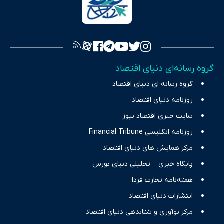
سرمایه‌گذاری، تجارت و حوزه‌های نوظهور می‌پردازد. اکوایران با پایبندی
به اصول «انصاف، امانت و صداقت»، بستری برای انعکاس آراء متنوع
فراهم کرده و می‌کوشد با تفکیک حقایق مستند از ادعاهای بی‌اساس،
تصویری شفاف از واقعیت‌های اقتصادی ارائه دهد. ما در اکوایران با
تمرکز بر منافع اقتصاد رقابتی و آزادی انتخاب، راهکارهای چیرگی بر
گروه رسانه‌ای دنیای اقتصاد
چالش‌های فقر و بیکاری را جست‌وجو کرده و در کنار تحلیل آمارها،
گروه رسانه ای دنیای اقتصاد
نیازهای خبری مخاطبان در حوزه‌های اثرگذار بر اقتصاد را با رویکردی
حرفه‌ای و روزآمد پوشش می‌دهیم.
روزنامه دنیای اقتصاد
سایت خبری اقتصاد نیوز
روزنامه انگلیسی Financial Tribune
مرکز همایش های دنیای اقتصاد
پایگاه خبری – تحلیلی دنیای بورس
هفته‌نامه تجارت فردا
انتشارات دنیای اقتصاد
مرکز نوآوری و شتابدهی دنیای اقتصاد