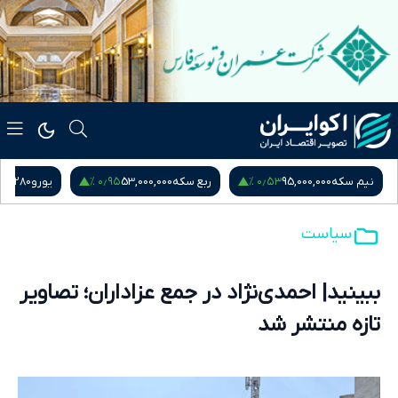
۰٫۹۵ %
۰٫۵۳ %
نیم سکه
95,000,000
ربع سکه
53,000,000
یورو
217,280
سیاست
ببینید| احمدی‌نژاد در جمع عزاداران؛ تصاویر
تازه منتشر شد