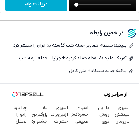
تلگرام
دریافت وام
واتساپ
فیسبوک
در همین رابطه
ایکس
ببینید؛ سنتکام تصاویر حمله شب گذشته به ایران را منتشر کرد
آمریکا: ما به 80 نقطه حمله کردیم!+ جزئیات حمله نیمه شب
بیانیه جدید سنتکام+ متن کامل
از سراسر وب
اسپری
با این
اسپری
اسپری
به
چرا درد
بیدکش
روش
حشره‌کش
ازبین‌برنده
بزرگترین
زانو را
تارومار
توی
طبیعی
حشرات
جشنواره
تحمل
با
خونه،سفیدی
تارومار
رختخواب
ایمپلنت
می‌کنی؟
اثرفوری ،
و زیبایی
سازگار با
با فرمول
تهران سر
خیلی