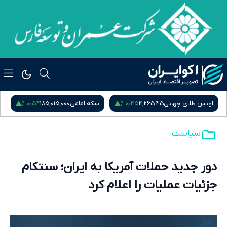
۰٫۵۴ %
۰٫۴۵ %
اونس طلای جهانی
4,265.45
سکه امامی
185,015,000
س
سیاست
دور جدید حملات آمریکا به ایران؛ سنتکام
جزئیات عملیات را اعلام کرد