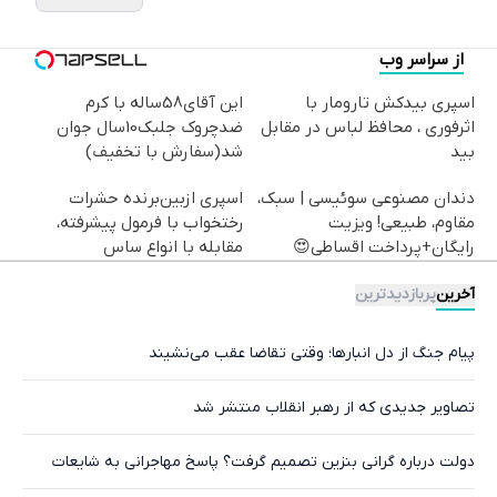
از سراسر وب
اسپری بیدکش تارومار با
این آقای58ساله با کرم
اثرفوری ، محافظ لباس در مقابل
ضدچروک جلبک10سال جوان
بید
شد(سفارش با تخفیف)
دندان مصنوعی سوئیسی | سبک،
اسپری ازبین‌برنده حشرات
مقاوم، طبیعی! ویزیت
رختخواب با فرمول پیشرفته،
رایگان+پرداخت اقساطی😍
مقابله با انواع ساس
آخرین
پربازدیدترین
پیام جنگ از دل انبارها؛ وقتی تقاضا عقب می‌نشیند
تصاویر جدیدی که از رهبر انقلاب منتشر شد
دولت درباره گرانی بنزین تصمیم گرفت؟ پاسخ مهاجرانی به شایعات