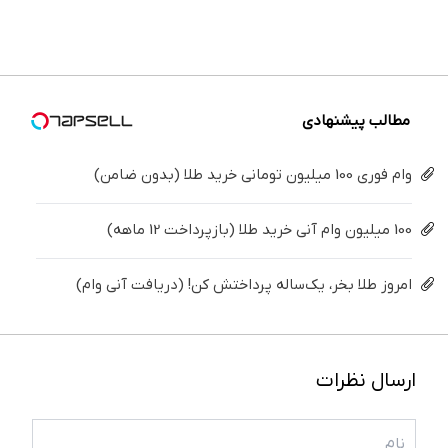
محافظ
دندوناتو
محیط
پیشرفته،
بزنید ! |
ساده
لباس در
برگردون
زیست و
مقابله با
فقط ۲۵
درمنزل
مقابل
(40%off)
با
انواع
میلیون !
درمانش
بید
محافظت
ساس
کن
طبیعی
مطالب پیشنهادی
وام فوری 100 میلیون تومانی خرید طلا (بدون ضامن)
100 میلیون وام آنی خرید طلا (بازپرداخت 12 ماهه)
امروز طلا بخر، یک‌ساله پرداختش کن! (دریافت آنی وام)
ارسال نظرات