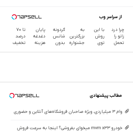
از سراسر وب
چرا درد
با این
به
گردونه
پایان
تا 70
زانو را
روش
بزرگترین
شانس
دغدغه
درصد
تحمل
توی
جشنواره
بدون
هزینه
تخفیف
می‌کنی؟
خونه،سفیدی
ایمپلنت
پوچ از
های
محصولات
خیلی
و زیبایی
تهران
PS5 تا
دندان
جین
ساده
دندوناتو
خوش
آیفون17
پزشکی با
وست +
درمنزل
برگردون
اومدید! |
و بیت
پک
خرید در
درمانش
(40%off)
فقط ۲۵
کوین 🔥
سفید
4 قسط
کن
میلیون !
کننده
خانگی
مطالب پیشنهادی
وام ۳ میلیاردی، ویژه صاحبان فروشگاه‌های آنلاین و حضوری
خودرو mvm x33 میخوای بفروشی؟ اینجا به سرعت فروش