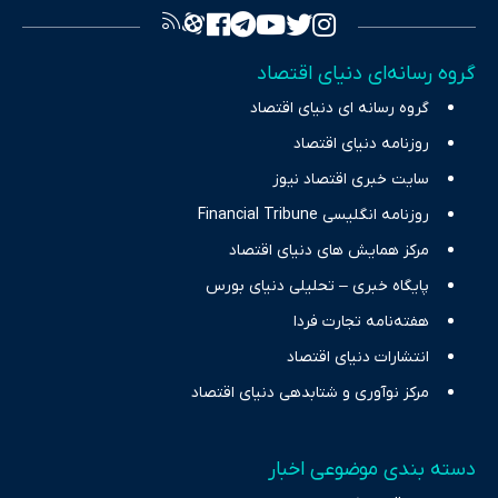
تصویری شفاف از واقعیت‌های اقتصادی ارائه دهد. ما در اکوایران با
تمرکز بر منافع اقتصاد رقابتی و آزادی انتخاب، راهکارهای چیرگی بر
گروه رسانه‌ای دنیای اقتصاد
چالش‌های فقر و بیکاری را جست‌وجو کرده و در کنار تحلیل آمارها،
گروه رسانه ای دنیای اقتصاد
نیازهای خبری مخاطبان در حوزه‌های اثرگذار بر اقتصاد را با رویکردی
حرفه‌ای و روزآمد پوشش می‌دهیم.
روزنامه دنیای اقتصاد
سایت خبری اقتصاد نیوز
روزنامه انگلیسی Financial Tribune
مرکز همایش های دنیای اقتصاد
پایگاه خبری – تحلیلی دنیای بورس
هفته‌نامه تجارت فردا
انتشارات دنیای اقتصاد
مرکز نوآوری و شتابدهی دنیای اقتصاد
دسته بندی موضوعی اخبار