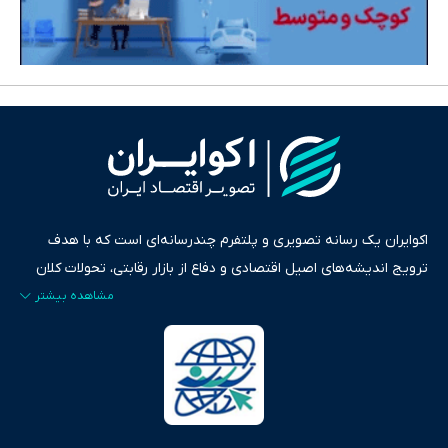
اکوایران یک رسانه تصویری و پلتفرم چندرسانه‌ای است که با هدف
ترویج اندیشه‌های اصیل اقتصادی و دفاع از بازار رقابتی، تحولات کلان
ایران و جهان را در قالب‌های ویدیو، پادکست، متن و گزارش‌های تحلیلی
پایش می‌کند. این رسانه به عنوان منبعی دقیق و قابل اعتماد، فراتر از
اطلاع‌رسانی صرف، به تبیین سیاست‌ها و کارکردهای بازارهای مالی،
سرمایه‌گذاری، تجارت و حوزه‌های نوظهور می‌پردازد. اکوایران با پایبندی
به اصول «انصاف، امانت و صداقت»، بستری برای انعکاس آراء متنوع
فراهم کرده و می‌کوشد با تفکیک حقایق مستند از ادعاهای بی‌اساس،