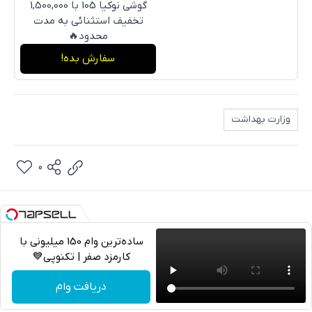
گوشی نوکیا 105 با 1,500,000
تخفیف استثنائی به مدت
محدود🔥
سفارش بده!
وزارت بهداشت
0
ساده‌ترین وام 150 میلیونی با
کارمزد صفر | تکنوپی💙
تلگرام
دریافت وام
واتساپ