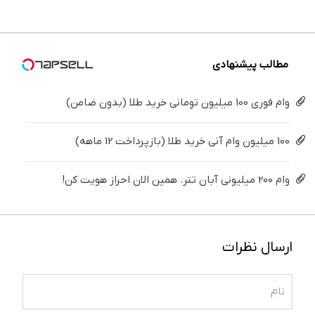
پرپشت
شامپو
تغییره...
نباشه که
ببین...
کن(شامپو
جلبک
فکر
جلبک
اسپیرولینا
میکنی.
سبز)
مطالب پیشنهادی
وام فوری 100 میلیون تومانی خرید طلا (بدون ضامن)
100 میلیون وام آنی خرید طلا (بازپرداخت 12 ماهه)
وام 200 میلیونی آبان تتر. همین الان احراز هویت کن!
ارسال نظرات