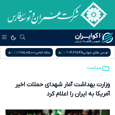
۰٫۵۴ %
۰٫۴۵ %
اونس طلای جهانی
4,265.45
سکه امامی
185,015,000
س
سیاست
وزارت بهداشت آمار شهدای حملات اخیر
آمریکا به ایران را اعلام کرد