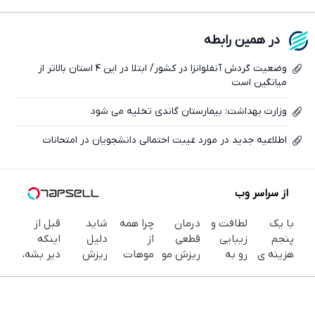
فیسبوک
در همین رابطه
ایکس
وضعیت گردش آنفلوانزا در کشور/ ابتلا در این ۴ استان بالاتر از
میانگین است
وزارت بهداشت: بیمارستان گاندی تخلیه می شود
اطلاعیه جدید در مورد غیبت احتمالی دانشجویان در امتحانات
از سراسر وب
با یک
لطافت و
درمان
چرا همه
شاید
قبل از
پنجم
زیبایی
قطعی
از
دلیل
اینکه
هزینه ی
رو به
ریزش مو
موهات
ریزش
دیر بشه،
کاشت،
موهات
با یک
تعریف
موهات
این راز
موهات
هدیه
روش
می‌کنن؟
اصلاً
مراقبت
رو
بده!
آلمانی!
راز این
چیزی
از مو رو