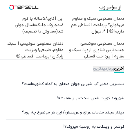
از سراسر وب
دندان مصنوعی سبک و مقاوم
این آقای58ساله با کرم
می‌خوای؟ پرداخت اقساطی هم
ضدچروک جلبک10سال جوان
داریم!😍 | 📍تهران
شد(سفارش با تخفیف)
دندان مصنوعی سوئیسی:
دندان مصنوعی سوئیسی | سبک،
جدیدترین فناوری اروپا، سبک و
مقاوم، طبیعی! ویزیت
مقاوم | پرداخت قسطی
رایگان+پرداخت اقساطی😍
آخرین
پربازدیدترین
بیشترین ذخایر آب شیرین جهان متعلق به کدام کشورهاست؟
شهروند کویت شدن سخت‌تر از همیشه!
دیدار مجدد مقامات عراق و عربستان/ این بار موضوع چه بود؟
کوشنر و ویتکاف به روسیه میروند؟!