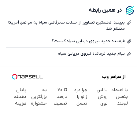
فیسبوک
در همین رابطه
ایکس
ببینید؛ نخستین تصاویر از حملات سحرگاهی سپاه به مواضع آمریکا
منتشر شد
فرمانده جدید نیروی دریایی سپاه کیست؟
پیام جدید فرمانده نیروی دریایی سپاه
از سراسر وب
با اعتماد
با این
چرا درد
تا 70
به
پایان
بنفس
روش
زانو را
درصد
بزرگترین
دغدغه
لبخند
توی
تحمل
تخفیف
جشنواره
هزینه
بزن (ژل
خونه،سفیدی
می‌کنی؟
محصولات
ایمپلنت
های
سفیدکننده
و زیبایی
خیلی
جین
تهران سر
دندان
دندان40%تخفیف)
دندوناتو
ساده
وست +
بزنید ! |
پزشکی با
برگردون
درمنزل
خرید در
فقط ۲۵
پک