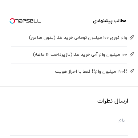
(40%off)
درمانش
4 قسط
میلیون !
سفید
کن
کننده
خانگی
مطالب پیشنهادی
وام فوری 100 میلیون تومانی خرید طلا (بدون ضامن)
100 میلیون وام آنی خرید طلا (بازپرداخت 12 ماهه)
❗❗200 میلیون وام❗❗ فقط با احراز هویت
ارسال نظرات