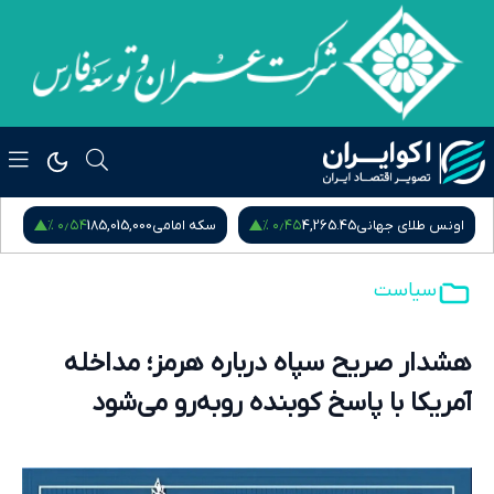
۰٫۵۴ %
۰٫۴۵ %
اونس طلای جهانی
4,265.45
سکه امامی
185,015,000
س
سیاست
هشدار صریح سپاه درباره هرمز؛ مداخله
آمریکا با پاسخ کوبنده روبه‌رو می‌شود