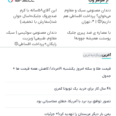
از سراسر وب
دندان مصنوعی سبک و مقاوم
این آقای58ساله با کرم
می‌خوای؟ پرداخت اقساطی هم
ضدچروک جلبک10سال جوان
داریم!😍 | 📍تهران
شد(سفارش با تخفیف)
با عصاره ی ضد پیری جلبک
دندان مصنوعی سوئیسی | سبک،
پوستت همیشه جوونه!
مقاوم، طبیعی! ویزیت
رایگان+پرداخت اقساطی😍
آخرین
پربازدیدترین
قیمت طلا و سکه امروز یکشنبه 18مرداد/ کاهش همه قیمت ها +
جدول
۴۸ سال کار برای خرید یک تویوتا کمری
تصور توافق برد-برد با آمریکا، خطای محاسباتی بود
یمن بار دیگر عربستان را تهدید کرد!+ جزئیات