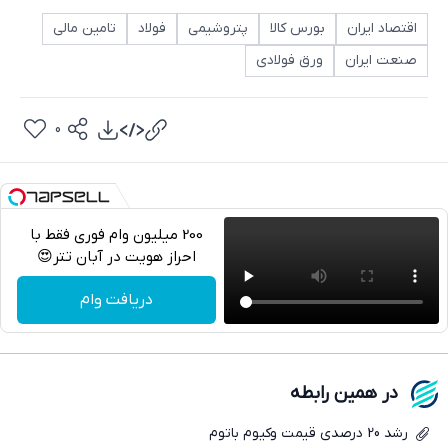
اقتصاد ایران
بورس کالا
پتروشیمی
فولاد
تامین مالی
صنعت ایران
ورق فولادی
0
200 میلیون وام فوری فقط با
احراز هویت در آبان تتر😍
تلگرام
دریافت وام
واتساپ
فیسبوک
در همین رابطه
ایکس
رشد 20 درصدی قیمت وکیوم باتوم