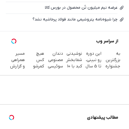
عرضه نیم میلیون تُن محصول در بورس کالا
چرا شیوه‌نامه پتروشیمی مانند فولاد پرحاشیه نشد؟
از سراسر وب
به
این دوره
نوشیدنی
دندان
هیچ
مسیر
بزرگترین
رو نبینی،
شفابخش
مصنوعی
کس
همراهی
جشنواره
تا 5 سال
کبد با 10
سوئیسی
کمرشو
و گزارش
ایمپلنت
دیگه هم
گیاه
| سبک،
جراحی
عملکرد
تهران سر
فقیر
موثر(تخفیف
مقاوم،
نمیکنه❗
گروه
بزنید ! |
می‌مونی!
تا
طبیعی!
درمان
اسنپ در
فقط ۲۵
همین
امشب)
ویزیت
کمردرد
۱۴۰۴
میلیون !
الان ثبت
رایگان+پرداخت
بدون
نام کن
اقساطی
قرص
😍
(پرسشنامه)
مطالب پیشنهادی