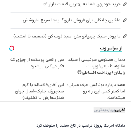
خرید خودروی شما به بهترین قیمت بازار ✅
ماشین چانگان برای فروش داری؟ اینجا سریع بفروشش
با پودر جلبک چربیاتو مثل اسید ذوب کن (تخفیف تا امشب)
از سراسر وب
دندان مصنوعی سوئیسی | سبک،
سن واقعی پوستت از چیزی که
مقاوم، طبیعی! ویزیت
فکر می‌کنی بیشتره...
رایگان+پرداخت اقساطی😍
همه درباره بوتاکس حرف میزنن؛
این آقای58ساله با کرم
اما کمتر کسی این راه رو
ضدچروک جلبک10سال جوان
میشناسه.
شد(سفارش با تخفیف)
آخرین
پربازدیدترین
دادگاه آمریکا پروژه ترامپ در کاخ سفید را متوقف کرد