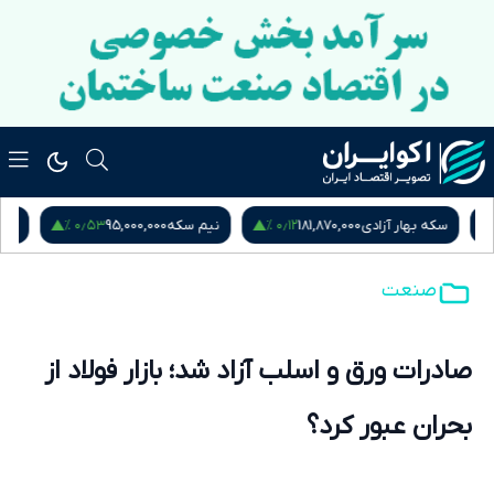
۰٫۵۳ %
۰٫۱۲ %
سکه بهار آزادی
181,870,000
نیم سکه
95,000,000
ربع س
صنعت
صادرات ورق و اسلب آزاد شد؛ بازار فولاد از
بحران عبور کرد؟