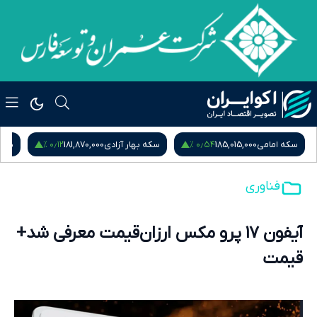
۰٫۱۲ %
۰٫۵۴ %
سکه امامی
185,015,000
سکه بهار آزادی
181,870,000
نیم
فناوری
آیفون ۱۷ پرو مکس ارزان‌قیمت معرفی شد+
قیمت