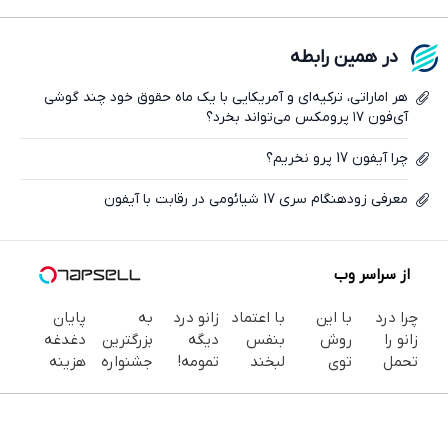
فیسبوک
در همین رابطه
ایکس
هر اماراتی، ترکیه‌ای و آمریکایی با یک ماه حقوق خود چند گوشی
آی‌فون ۱۷ پرومکس می‌تواند بخرد؟
چرا آیفون 17 پرو نخریم؟
معرفی زودهنگام سری 17 شیائومی در رقابت با آیفون
از سراسر وب
چرا درد
با این
با اعتماد
زانو درد
به
پایان
زانو را
روش
بنفس
دیگه
بزرگترین
دغدغه
تحمل
توی
لبخند
تمومه!
جشنواره
هزینه
می‌کنی؟
خونه،سفیدی
بزن (ژل
در خانه
ایمپلنت
های
خیلی
و زیبایی
سفیدکننده
درمانش
تهران سر
دندان
ساده
دندوناتو
دندان40%تخفیف)
کن ◀
بزنید ! |
پزشکی با