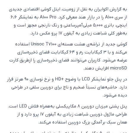
به گزارش اکوایران به نقل از زومیت، ایتل گوشی اقتصادی جدیدی
از سری A100 را در بازار هند معرفی کرد. A100 Pro به نمایشگر ۶٫۶
اینچی، باتری ۵٬۰۰۰ میلی‌آمپرساعتی و رنگ نارنجی مجهز است و
به‌طور کلی شباهت زیادی به آیفون ۱۷ پرو مکس دارد.
گوشی جدید از تراشه‌ی هشت هسته‌ای Unisoc T7100 استفاده
می‌کند و با ۳ گیگابایت رم و ۶۴ گیگابایت فضای ذخیره‌سازی
عرضه می‌شود. کاربران می‌توانند فضای ذخیره‌سازی را ازطریق کارت
microSD افزایش دهند.
در پنل جلو نمایشگر LCD با وضوح +HD و نرخ نوسازی ۹۰ هرتز قرار
دارد. حاشیه‌های نسبتاً ضخیم و ناچ برای دوربین سلفی در طراحی
دیده می‌شود.
پنل پشتی میزبان دوربین ۸ مگاپیکسلی به‌همراه فلاش LED است.
طراحی ماژول دوربین شباهت زیادی به آیفون ۱۷ پرو دارد و از
همان سبک برآمدگی بزرگ دوربین استفاده می‌کند.