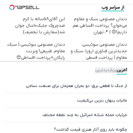
از سراسر وب
دندان مصنوعی سبک و مقاوم
این آقای58ساله با کرم
می‌خوای؟ پرداخت اقساطی هم
ضدچروک جلبک10سال جوان
داریم!😍 | 📍تهران
شد(سفارش با تخفیف)
دندان مصنوعی سوئیسی:
دندان مصنوعی سوئیسی | سبک،
جدیدترین فناوری اروپا، سبک و
مقاوم، طبیعی! ویزیت
مقاوم | پرداخت قسطی
رایگان+پرداخت اقساطی😍
آخرین
پربازدیدترین
از جنگ تا قطعی برق؛ دو بحران همزمان برای صنعت نساجی
مالیات پنهان بنزین بی‌کیفیت
جزئیات حمله شبانه اسرائیل به چند نقطه مختلف
چگونه باید روی آثار هنری قیمت گذاشت؟