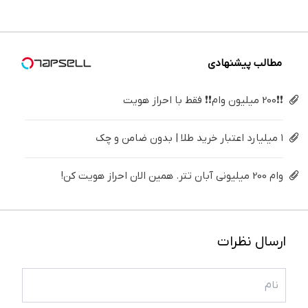
درمنزل
برگردون
پرسش‌نامه
فقط ۲۵
پک
درمانش
(40%off)
▶
میلیون !
سفید
کن
کننده
خانگی
مطالب پیشنهادی
❗❗200 میلیون وام❗❗ فقط با احراز هویت
۱ میلیارد اعتبار خرید طلا | بدون ضامن و چک
وام 200 میلیونی آبان تتر. همین الان احراز هویت کن!
ارسال نظرات