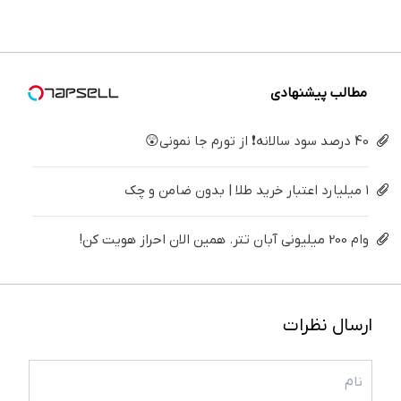
برگردون
درمنزل
رو پرکن!
فقط ۲۵
پک
(40%off)
درمانش
میلیون !
سفید
کن
کننده
خانگی
مطالب پیشنهادی
40 درصد سود سالانه❗ از تورم جا نمونی😲
۱ میلیارد اعتبار خرید طلا | بدون ضامن و چک
وام 200 میلیونی آبان تتر. همین الان احراز هویت کن!
ارسال نظرات