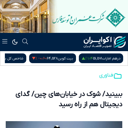
‎−۰٫۶۰ %
۱٫۱۴ %
درهم امارات
51,571
بیت کوین
64,528
شاخص کل بور
فناوری
ببینید/ شوک در خیابان‌های چین/ گدای
دیجیتال هم از راه رسید