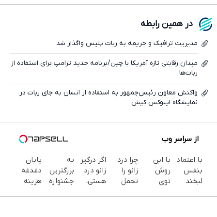
فیسبوک
در همین رابطه
ایکس
مدیریت ترافیک و جریمه به ربات پلیس واگذار شد
میدان رقابتی تازه‌ آمریکا با چین/برنامه جدید ترامپ برای استفاده از
ربات‌ها
واکنش معاون رئیس‌جمهور به استفاده از انسان به جای ربات در
نمایشگاه اینوکس کیش
از سراسر وب
با اعتماد
با این
چرا درد
اگر درگیر
به
پایان
بنفس
روش
زانو را
زانو درد
بزرگترین
دغدغه
لبخند
توی
تحمل
هستی،
جشنواره
هزینه
بزن (ژل
خونه،سفیدی
می‌کنی؟
همین
ایمپلنت
های
سفیدکننده
و زیبایی
خیلی
حالا
تهران سر
دندان
دندان40%تخفیف)
دندوناتو
ساده
پرسش‌نامه
بزنید ! |
پزشکی با