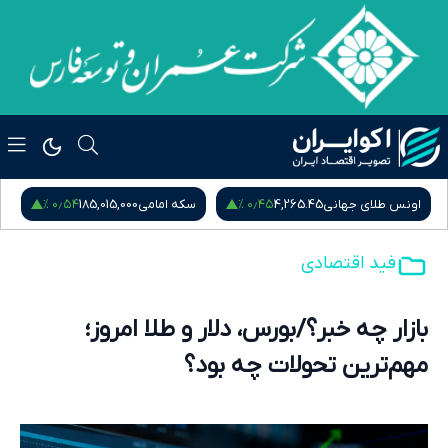
۰٫۵۴ %
۰٫۴۵ %
اونس طلای جهانی
4,265.45
سکه امامی
185,015,000
س
فید اقتصادی
بازار چه خبر؟/بورس، دلار و طلا امروز؛
مهم‌ترین تحولات چه بود؟