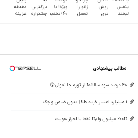
با اعتماد
با این
چرا درد
فرصت
به
پایان
بنفس
روش
زانو را
ویژه! با
بزرگترین
دغدغه
لبخند
توی
تحمل
40٪تخفیف
جشنواره
هزینه
بزن (ژل
خونه،سفیدی
می‌کنی؟
دندوناتو
ایمپلنت
های
سفیدکننده
و زیبایی
خیلی
در حد
تهران سر
دندان
دندان40%تخفیف)
دندوناتو
ساده
کامپوزیت
بزنید ! |
پزشکی با
برگردون
درمنزل
سفید کن
فقط ۲۵
پک
(40%off)
درمانش
میلیون !
سفید
کن
کننده
خانگی
مطالب پیشنهادی
40 درصد سود سالانه❗ از تورم جا نمونی😲
۱ میلیارد اعتبار خرید طلا | بدون ضامن و چک
❗❗200 میلیون وام❗❗ فقط با احراز هویت