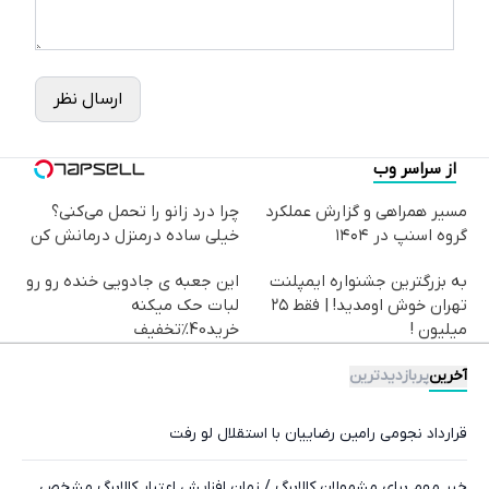
ارسال نظر
از سراسر وب
مسیر همراهی و گزارش عملکرد
چرا درد زانو را تحمل می‌کنی؟
گروه اسنپ در ۱۴۰۴
خیلی ساده درمنزل درمانش کن
به بزرگترین جشنواره ایمپلنت
این جعبه ی جادویی خنده رو رو
تهران خوش اومدید! | فقط ۲۵
لبات حک میکنه
میلیون !
خرید40%تخفیف
آخرین
پربازدیدترین
قرارداد نجومی رامین رضاییان با استقلال لو رفت
خبر مهم برای مشمولان کالابرگ / زمان افزایش اعتبار کالابرگ مشخص