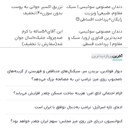
دندان مصنوعی سوئیسی | سبک،
تزریق اکسیر جوانی به پوست
مقاوم، طبیعی! ویزیت
بدون سوزن40%تخفیف
رایگان+پرداخت اقساطی😍
دندان مصنوعی سوئیسی:
این آقای58ساله با کرم
جدیدترین فناوری اروپا، سبک و
ضدچروک جلبک10سال جوان
مقاوم | پرداخت قسطی
شد(سفارش با تخفیف)
آخرین
پربازدیدترین
دیوار فولادین، بریدن سر، سیگنال‌های متناقض و فهرستی از گزینه‌های
نامحبوبِ روی میز؛ ترامپ تن به مصالحه بزرگ می‌دهد؟
الزام احتمالی اتاق امن؛ هزینه ساخت مسکن چقدر افزایش می‌یابد؟
ادعای تازه اسرائیل؛ ترامپ به‌دنبال توافق با ایران است
کنوانسیون دریای خزر روی میز مجلس؛ سهم ایران چقدر خواهد بود؟