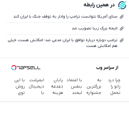
در همین رابطه
ایکس
سنای آمریکا نتوانست ترامپ را وادار به توقف جنگ با ایران کند
لایحه بزرگ زیبا تصویب شد
ترامپ دوباره درباره توافق با ایران مدعی شد: امکانش هست، خیلی
هم امکانش هست
از سراسر وب
چرا درد
به
با اعتماد
پایان
ایمپلنت
با این
زانو را
بزرگترین
بنفس
دغدغه
دیجیتال
روش
تحمل
جشنواره
لبخند
هزینه
با
توی
می‌کنی؟
ایمپلنت
بزن (ژل
های
قالب‌گیری
خونه،سفیدی
خیلی
تهران سر
سفیدکننده
دندان
دیجیتال
و زیبایی
ساده
بزنید ! |
دندان40%تخفیف)
پزشکی با
| مشاوره
دندوناتو
درمنزل
فقط ۲۵
پک
رایگان
برگردون
درمانش
میلیون !
سفید
(40%off)