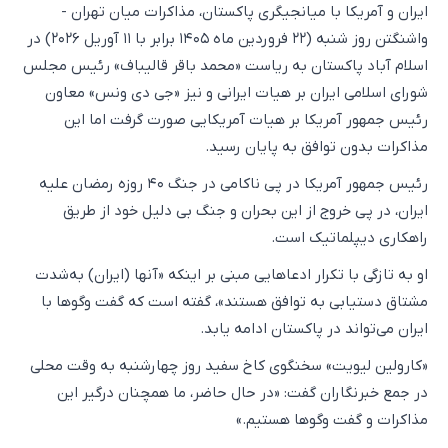
ایران و آمریکا با میانجیگری پاکستان، مذاکرات میان تهران -
واشنگتن روز شنبه (۲۲ فروردین ماه ۱۴۰۵ برابر با ۱۱ آوریل ۲۰۲۶) در
اسلام آباد پاکستان به ریاست «محمد باقر قالیباف» رئیس مجلس
شورای اسلامی ایران بر هیات ایرانی و نیز «جی دی ونس» معاون
رئیس جمهور آمریکا بر هیات آمریکایی صورت گرفت اما این
مذاکرات بدون توافق به پایان رسید.
رئیس جمهور آمریکا در پی ناکامی در جنگ ۴۰ روزه رمضان علیه
ایران، در پی خروج از این بحران و جنگ بی دلیل خود از طریق
راهکاری دیپلماتیک است.
او به تازگی با تکرار ادعاهایی مبنی بر اینکه «آنها (ایران) به‌شدت
مشتاق دستیابی به توافق هستند»، گفته است که گفت‌ وگوها با
ایران می‌تواند در پاکستان ادامه یابد.
«کارولین لیویت» سخنگوی کاخ سفید روز چهارشنبه به وقت محلی
در جمع خبرنگاران گفت: «در حال حاضر، ما همچنان درگیر این
مذاکرات و گفت وگوها هستیم.»