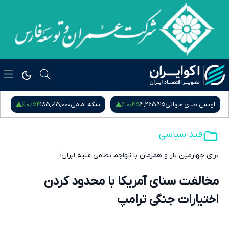
۰٫۵۴ %
۰٫۴۵ %
اونس طلای جهانی
4,265.45
سکه امامی
185,015,000
س
فید سیاسی
برای چهارمین بار و همزمان با تهاجم نظامی علیه ایران؛
مخالفت سنای آمریکا با محدود کردن
اختیارات جنگی ترامپ