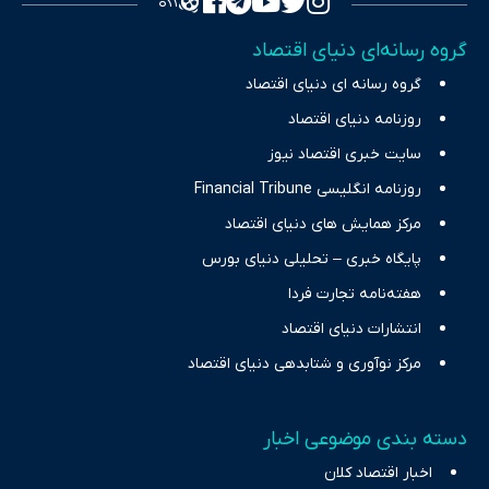
تمرکز بر منافع اقتصاد رقابتی و آزادی انتخاب، راهکارهای چیرگی بر
گروه رسانه‌ای دنیای اقتصاد
چالش‌های فقر و بیکاری را جست‌وجو کرده و در کنار تحلیل آمارها،
گروه رسانه ای دنیای اقتصاد
نیازهای خبری مخاطبان در حوزه‌های اثرگذار بر اقتصاد را با رویکردی
حرفه‌ای و روزآمد پوشش می‌دهیم.
روزنامه دنیای اقتصاد
سایت خبری اقتصاد نیوز
روزنامه انگلیسی Financial Tribune
مرکز همایش های دنیای اقتصاد
پایگاه خبری – تحلیلی دنیای بورس
هفته‌نامه تجارت فردا
انتشارات دنیای اقتصاد
مرکز نوآوری و شتابدهی دنیای اقتصاد
دسته بندی موضوعی اخبار
اخبار اقتصاد کلان