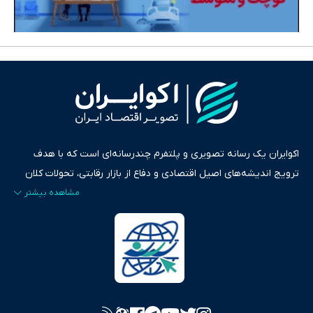
اکوایران یک رسانه تصویری و پلتفرم چندرسانه‌ای است که با هدف
ترویج اندیشه‌های اصیل اقتصادی و دفاع از بازار رقابتی، تحولات کلان
ایران و جهان را در قالب‌های ویدیو، پادکست، متن و گزارش‌های تحلیلی
پایش می‌کند. این رسانه به عنوان منبعی دقیق و قابل اعتماد، فراتر از
اطلاع‌رسانی صرف، به تبیین سیاست‌ها و کارکردهای بازارهای مالی،
سرمایه‌گذاری، تجارت و حوزه‌های نوظهور می‌پردازد. اکوایران با پایبندی
به اصول «انصاف، امانت و صداقت»، بستری برای انعکاس آراء متنوع
فراهم کرده و می‌کوشد با تفکیک حقایق مستند از ادعاهای بی‌اساس،
تصویری شفاف از واقعیت‌های اقتصادی ارائه دهد. ما در اکوایران با