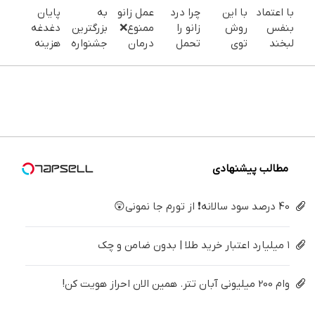
با اعتماد
با این
چرا درد
عمل زانو
به
پایان
بنفس
روش
زانو را
ممنوع❌
بزرگترین
دغدغه
لبخند
توی
تحمل
درمان
جشنواره
هزینه
بزن (ژل
خونه،سفیدی
می‌کنی؟
قطعی
ایمپلنت
های
سفیدکننده
و زیبایی
خیلی
زانو درد
تهران سر
دندان
دندان40%تخفیف)
دندوناتو
ساده
بدون
بزنید ! |
پزشکی با
برگردون
درمنزل
جراحی و
فقط ۲۵
پک
(40%off)
درمانش
دارو
میلیون !
سفید
کن
(پرسش
کننده
نامه)
خانگی
مطالب پیشنهادی
40 درصد سود سالانه❗ از تورم جا نمونی😲
۱ میلیارد اعتبار خرید طلا | بدون ضامن و چک
وام 200 میلیونی آبان تتر. همین الان احراز هویت کن!