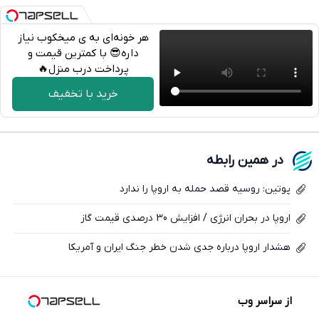
هر خونه‌ای به ی میخکوب نیاز
داره😎 با کمترین قیمت و
پرداخت درب منزل🔥
تلگرام
خرید با تخفیف
واتساپ
فیسبوک
در همین رابطه
ایکس
پوتین: روسیه قصد حمله به اروپا را ندارد
اروپا در بحران انرژی / افزایش 30 درصدی قیمت گاز
هشدار اروپا درباره جدی شدن خطر جنگ ایران و آمریکا
از سراسر وب