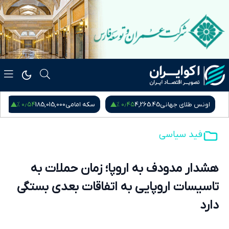
۰٫۵۴ %
۰٫۴۵ %
اونس طلای جهانی
4,265.45
سکه امامی
185,015,000
س
فید سیاسی
هشدار مدودف به اروپا؛ زمان حملات به
تاسیسات اروپایی به اتفاقات بعدی بستگی
دارد