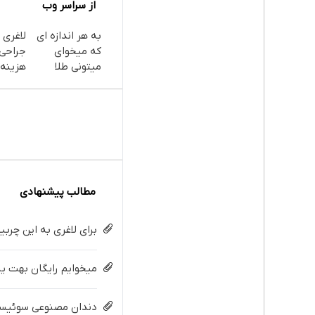
از سراسر وب
به هر اندازه ای
لاغری 
که میخوای
جراحی 
میتونی طلا
هزینه‌
بخری از سرمایه
سنگین!
ات محافظت
جلبک 
کنی
ویژه)
مطالب پیشنهادی
برای لاغری به این چرب
میخوایم رایگان بهت یا
دندان مصنوعی سوئیسی: