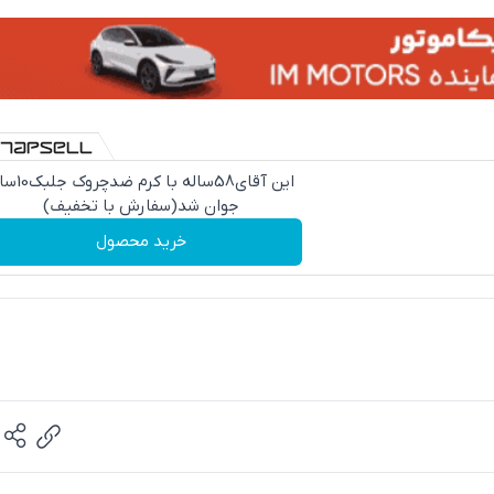
این آقای58ساله با کرم ض
جوان شد(سفارش با تخفیف)
خرید محصول