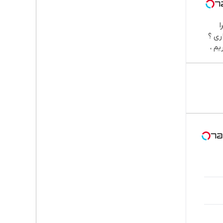
ا
ی ؟
یم ،
روشش