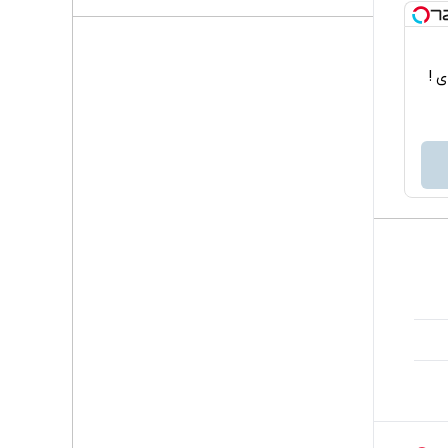
اربردی !