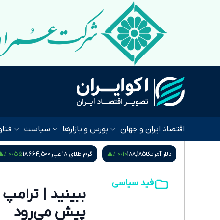
اقتصاد ایران و جهان
بورس و بازارها
سیاست
فناو
۰٫۵۵ %
۰٫۱۰ %
۰٫۰۰ %
5,407,
دلار آمریکا
188,185
گرم طلای ۱۸ عیار
18,664,500
فید سیاسی
ببینید | ترامپ
پیش می‌رود