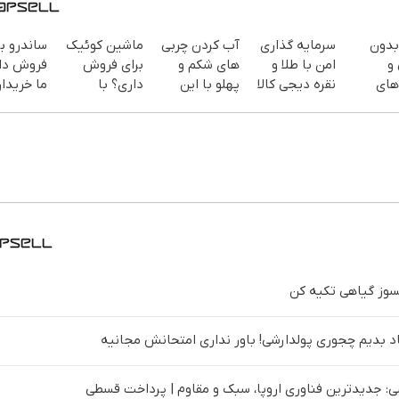
بدون
سرمایه گذاری
آب کردن چربی
ماشین کوئیک
ساندرو بر
و
امن با طلا و
های شکم و
برای فروش
فروش دار
های
نقره دیجی کالا
پهلو با این
داری؟ با
ما خریدار
 با پودر
پودر
خودرو45 سریع
راحت بف
(تخفیف
جلبک(سفارش
بفروش
با تخفیف ویژه)
یسوز گیاهی تکیه کن
د بدیم چجوری پولدارشی! باور نداری امتحانش مجانیه
 جدیدترین فناوری اروپا، سبک و مقاوم | پرداخت قسطی