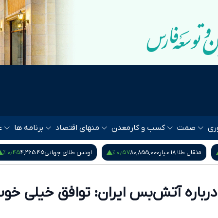
ری
صمت
کسب و کار
معدن
منهای اقتصاد
برنامه ها
ع
۰٫۴۵ %
۰٫۵۷ %
مثقال طلا ۱۸ عیار
80,855,000
اونس طلای جهانی
4,265.45
 درباره آتش‌بس ایران: توافق خیلی خو