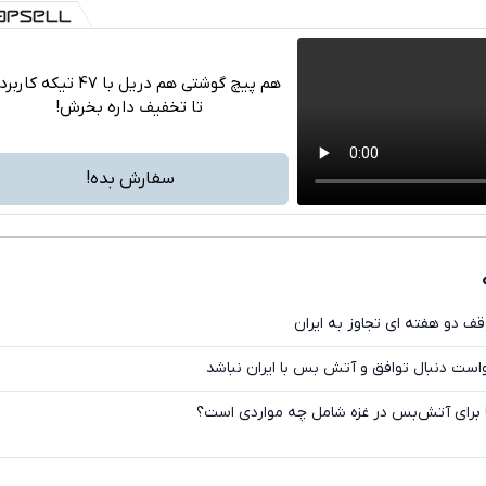
هم پیچ گوشتی هم دریل با 47 تیکه ک
تا تخفیف داره بخرش!
تلگرام
واتساپ
سفارش بده!
فیسبوک
ایکس
ف دو هفته ای تجاوز به ایران
واست دنبال توافق و آتش بس با ایران نباشد