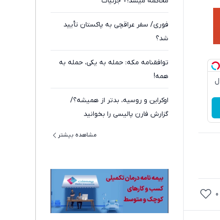
محاکمه میشد!+ جزئیات
فوری/ سفر عراقچی به پاکستان تأیید
شد؟
توافقنامه مکه: حمله به یکی، حمله به
همه!
دچروک جلبک10سال
اوکراین و روسیه، بدتر از همیشه؟/
گزارش فارن پالیسی را بخوانید
مشاهده بیشتر
0