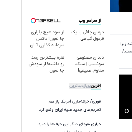
از سراسر وب
درمان چاقی با یک
از سود هیچ بازاری
فرمول گیاهی
جا نمون! باکس
د زیرا
سرمایه گذاری آبان
است./
تتر
دندان مصنوعی
نقره بیشترین رشد
سوئیسی | سبک،
رو داشته! از سودش
مقاوم، طبیعی!
جا نمون
ویزیت
رایگان+پرداخت
آخرین
پربازدیدترین
اقساطی😍
فوری/ خزانه‌داری آمریکا باز هم
تحریم‌های جدید علیه ایران وضع کرد
خرازی هرجای دیگر این حرف‌ها را میزد،