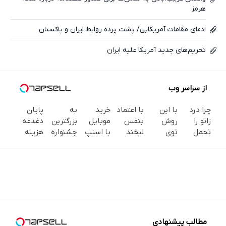
هرمز
ادعای مقامات آمریکایی/ پشت پرده روابط ایران و پاکستان
تحریم‌های جدید آمریکا علیه ایران
از سراسر وب
چرا درد
با این
با اعتماد
خرید
به
پایان
زانو را
روش
بنفس
موبایل
بزرگترین
دغدغه
تحمل
توی
لبخند
با اسنپ
جشنواره
هزینه
می‌کنی؟
خونه،سفیدی
بزن (ژل
پی | در
ایمپلنت
های
خیلی
و زیبایی
سفیدکننده
۴ قسط
تهران سر
دندان
ساده
دندوناتو
دندان40%تخفیف)
بدون
بزنید ! |
پزشکی با
درمنزل
برگردون
سود و
فقط ۲۵
پک
درمانش
(40%off)
کارمزد!
میلیون !
سفید
کن
کننده
خانگی
مطالب پیشنهادی