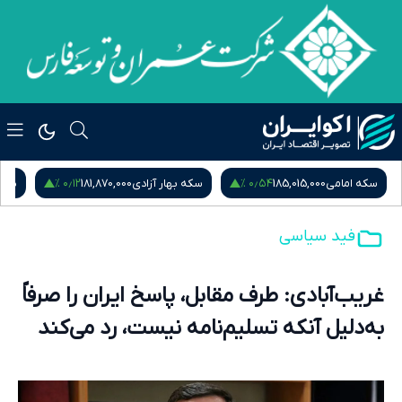
۰٫۱۲ %
۰٫۵۴ %
سکه امامی
185,015,000
سکه بهار آزادی
181,870,000
نیم
فید سیاسی
غریب‌آبادی: طرف مقابل، پاسخ ایران را صرفاً
به‌دلیل آنکه تسلیم‌نامه نیست، رد می‌کند