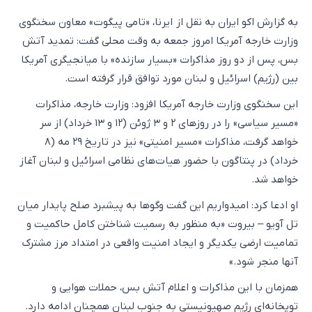
به گزارش اکو ایران به نقل از ایرنا، «تامی پیگوت» معاون سخنگوی
وزارت خارجه آمریکا امروز جمعه به وقت محلی گفت: تمدید آتش
بس، پس از دو روز مذاکرات «بسیار سازنده» با میانجیگری آمریکا
بین (رژیم) اسرائیل و لبنان مورد توافق قرار گرفته است.
این سخنگوی وزارت خارجه آمریکا افزود: وزارت خارجه، مذاکرات
«مسیر سیاسی» را در روزهای ۲ و ۳ ژوئن (۱۲ و ۱۳ خرداد) از سر
خواهد گرفت، مذاکرات «مسیر امنیتی» نیز در تاریخ ۲۹ مه (۸
خرداد) در پنتاگون با حضور هیات‌های نظامی اسرائیل و لبنان آغاز
خواهد شد.
او ادعا کرد: امیدواریم این گفت‌ وگوها به پیشبرد صلح پایدار میان
تل آویو – بیروت «به منظور به رسمیت شناختن کامل حاکمیت و
تمامیت ارضی یکدیگر و ایجاد امنیت واقعی در امتداد مرز مشترک
آنها منجر شود.»
همزمان با این مذاکرات و اعلام آتش بس، حملات هوایی و
توپخانه‌ای رژیم صهیونیستی به جنوب لبنان همچنان ادامه دارد.