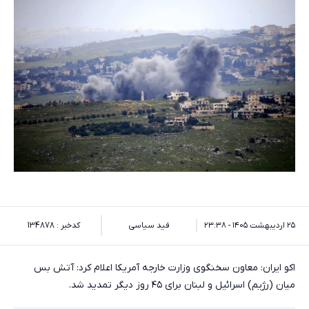
۲۵ اردیبهشت ۱۴۰۵ - ۲۳:۳۸
فید سیاسی
کدخبر : 134878
اکو ایران: معاون سخنگوی وزارت خارجه آمریکا اعلام کرد: آتش بس
میان (رژیم) اسرائیل و لبنان برای ۴۵ روز دیگر تمدید شد.