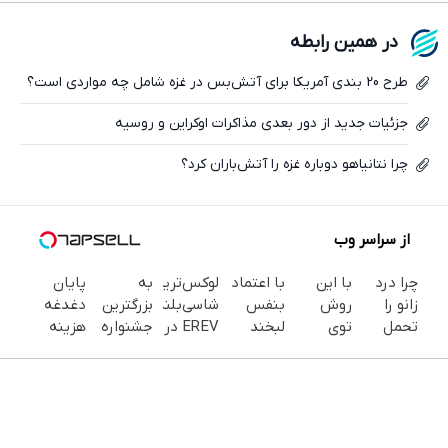
فیسبوک
در همین رابطه
ایکس
طرح 20 بندی آمریکا برای آتش‌بس در غزه شامل چه مواردی است؟
جزئیات جدید از دور بعدی مذاکرات اوکراین و روسیه
چرا نتانیاهو دوباره غزه را آتش‌باران کرد؟
از سراسر وب
چرا درد
با این
با اعتماد
لوکس‌ترین
به
پایان
زانو را
روش
بنفس
شاسی‌بلند
بزرگترین
دغدغه
تحمل
توی
لبخند
EREV در
جشنواره
هزینه
می‌کنی؟
خونه،سفیدی
بزن (ژل
ایران،
ایمپلنت
های
خیلی
و زیبایی
سفیدکننده
توسط
تهران سر
دندان
ساده
دندوناتو
دندان40%تخفیف)
نیکا
بزنید ! |
پزشکی با
درمنزل
برگردون
موتور
فقط ۲۵
پک
درمانش
(40%off)
رونمایی
میلیون !
سفید