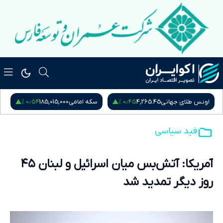
۰٫۵۴ %
۰٫۴۵ %
اونس طلای جهانی
4,265.45
سکه امامی
185,015,000
س
فید سیاسی
آمریکا: آتش‌بس میان اسرائیل و لبنان ۴۵
روز دیگر تمدید شد