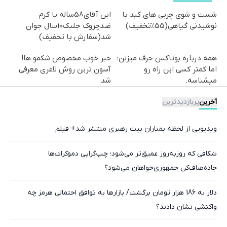
شست و شوی چربی های کبد با
این آقای58ساله با کرم
نوشیدنی گیاهی(55%تخفیف)
ضدچروک جلبک10سال جوان
شد(سفارش با تخفیف)
همه درباره بوتاکس حرف میزنن؛
خبر خوب مخصوص شکمو ها!
اما کمتر کسی این راه رو
آسون ترین روش لاغری معرفی
میشناسه.
شد
آخرین
پربازدیدترین
ویدیویی از لحظه بمباران بیت رهبری منتشر شد+ فیلم
شکافی که روزبه‌روز عمیق‌تر می‌شود؛ چپ‌گرایی دموکرات‌ها
جاده‌صاف‌کن جمهوری‌خواهان می‌شود؟
دلار به 186 هزار تومان برگشت/ بازارها به توافق احتمالی هرمز چه
واکنشی نشان دادند؟