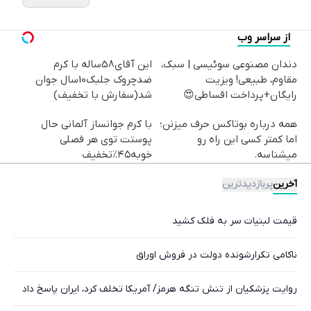
از سراسر وب
دندان مصنوعی سوئیسی | سبک،
این آقای58ساله با کرم
مقاوم، طبیعی! ویزیت
ضدچروک جلبک10سال جوان
رایگان+پرداخت اقساطی😍
شد(سفارش با تخفیف)
همه درباره بوتاکس حرف میزنن؛
با کرم جوانساز آلمانی حال
اما کمتر کسی این راه رو
پوستت توی هر فصلی
میشناسه.
خوبه۴۵٪تخفیف
آخرین
پربازدیدترین
قیمت لبنیات سر به فلک کشید
ناکامی تکرارشونده دولت در فروش اوراق
روایت پزشکیان از تنش تنگه هرمز/ آمریکا تخلف کرد، ایران پاسخ داد