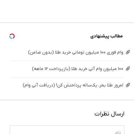
ساده
دندوناتو
دندان40%تخفیف)
کن ◀
بزنید ! |
پزشکی با
درمنزل
برگردون
پرسش‌نامه
فقط ۲۵
پک
درمانش
(40%off)
▶
میلیون !
سفید
کن
کننده
خانگی
مطالب پیشنهادی
وام فوری 100 میلیون تومانی خرید طلا (بدون ضامن)
100 میلیون وام آنی خرید طلا (بازپرداخت 12 ماهه)
امروز طلا بخر، یک‌ساله پرداختش کن! (دریافت آنی وام)
ارسال نظرات