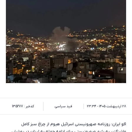
۲۸ اردیبهشت ۱۴۰۵ - ۲۳:۳۴
فید سیاسی
کدخبر : 135277
اکو ایران: روزنامه صهیونیستی اسرائیل هیوم از چراغ سبز کامل
واشنگتن به رژیم صهیونیستی برای ادامه حمله به لبنان در پوشش