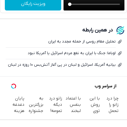
تلگرام
ویزیت رایگان
واتساپ
فیسبوک
در همین رابطه
ایکس
تحلیل مقام روسی از حمله مجدد به ایران
اوباما: جنگ با ایران به نفع مردم اسرائیل یا آمریکا نبود
بیانیه آمریکا، اسرائیل و لبنان در پی آغاز آتش‌بس ۱۰ روزه در لبنان
از سراسر وب
چرا درد
با این
با اعتماد
زانو درد
به
پایان
زانو را
روش
بنفس
دیگه
بزرگترین
دغدغه
تحمل
توی
لبخند
تمومه!
جشنواره
هزینه
می‌کنی؟
خونه،سفیدی
بزن (ژل
در خانه
ایمپلنت
های
خیلی
و زیبایی
سفیدکننده
درمانش
تهران سر
دندان