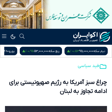
۰٫۹۵ %
۰٫۵۳ %
نیم سکه
95,000,000
ربع سکه
53,000,000
یورو
217,280
فید سیاسی
چراغ سبز آمریکا به رژیم صهیونیستی برای
ادامه تجاوز به لبنان