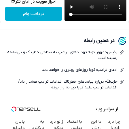
احراز هویت در آبان تتر😍
تلگرام
دریافت وام
واتساپ
فیسبوک
در همین رابطه
ایکس
رئیس‌جمهور کوبا: تهدیدهای ترامپ به سطحی خطرناک و بی‌سابقه
رسیده است
ادعای ترامپ: کوبا روزهای بهتری را خواهد دید
حزب‌الله درباره پیامدهای خطرناک اقدامات ترامپ هشدار داد/
اقدامات ترامپ علیه کوبا دیوانه وار بوده
از سراسر وب
چرا درد
با این
با اعتماد
زانو درد
به
پایان
زانو را
روش
بنفس
دیگه
بزرگترین
دغدغه