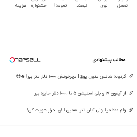
تحمل
توی
لبخند
تمومه!
جشنواره
هزینه
می‌کنی؟
خونه،سفیدی
بزن (ژل
در خانه
ایمپلنت
های
خیلی
و زیبایی
سفیدکننده
درمانش
تهران سر
دندان
ساده
دندوناتو
دندان40%تخفیف)
کن ◀
بزنید ! |
پزشکی با
درمنزل
برگردون
پرسش‌نامه
فقط ۲۵
پک
درمانش
(40%off)
▶
میلیون !
سفید
کن
کننده
خانگی
مطالب پیشنهادی
گردونه شانس بدون پوچ | بچرخونش 1000 دلار تتر ببر! 🔥😍
از آیفون 17 و پلی استیشن 5 تا 1000 دلار جایزه ببر
وام 200 میلیونی آبان تتر. همین الان احراز هویت کن!