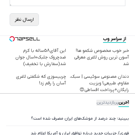
ارسال نظر
از سراسر وب
خبر خوب مخصوص شکمو ها!
این آقای58ساله با کرم
آسون ترین روش لاغری معرفی
ضدچروک جلبک10سال جوان
شد
شد(سفارش با تخفیف)
دندان مصنوعی سوئیسی | سبک،
چربیسوزی که شگفتی لاغری
مقاوم، طبیعی! ویزیت
آسان را رقم زد!
رایگان+پرداخت اقساطی😍
آخرین
پربازدیدترین
ببینید؛ چند درصد از موشک‌های ایران مصرف شده است؟
فوری/ جزییات جدید درباره توافق ایران و آمریکا اعلام شد