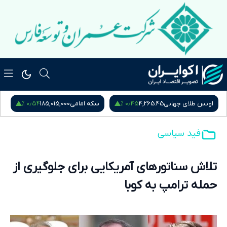
۰٫۵۴ %
۰٫۴۵ %
اونس طلای جهانی
4,265.45
سکه امامی
185,015,000
س
فید سیاسی
تلاش سناتورهای آمریکایی برای جلوگیری از
حمله ترامپ به کوبا