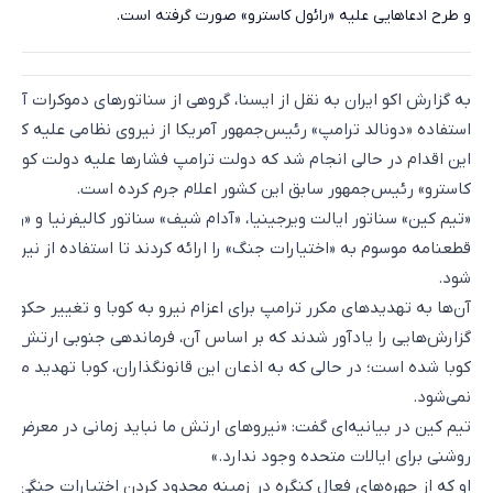
و طرح ادعاهایی علیه «رائول کاسترو» صورت گرفته است.
به گزارش اکو ایران به نقل از ایسنا، گروهی از سناتورهای دموکرات آمریک
استفاده «دونالد ترامپ» رئیس‌جمهور آمریکا از نیروی نظامی علیه کوبا ا
این اقدام در حالی انجام شد که دولت ترامپ فشارها علیه دولت کوبا را
کاسترو» رئیس‌جمهور سابق این کشور اعلام جرم کرده است.
«تیم کین» سناتور ایالت ویرجینیا، «آدام شیف» سناتور کالیفرنیا و «روبن 
قطعنامه موسوم به «اختیارات جنگ» را ارائه کردند تا استفاده از نیرو
شود.
آن‌ها به تهدیدهای مکرر ترامپ برای اعزام نیرو به کوبا و تغییر حکومت
گزارش‌هایی را یادآور شدند که بر اساس آن، فرماندهی جنوبی ارتش آمر
کوبا شده است؛ در حالی که به اذعان این قانونگذاران، کوبا تهدید مه
نمی‌شود.
تیم کین در بیانیه‌ای گفت: «نیروهای ارتش ما نباید زمانی در معرض خ
روشنی برای ایالات متحده وجود ندارد.»
او که از چهره‌های فعال کنگره در زمینه محدود کردن اختیارات جنگی 