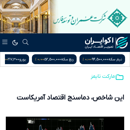
۰٫۰۰ %
۰٫۰۰ %
۰٫۰۰ %
نیم سکه
94,500,000
ربع سکه
52,500,000
یورو
217,300
مارکت تایمز
این شاخص، دماسنج اقتصاد آمریکاست