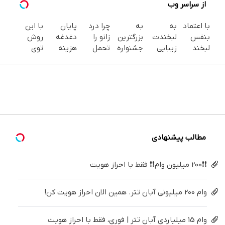
از سراسر وب
با اعتماد
به
به
چرا درد
پایان
با این
بنفس
لبخندت
بزرگترین
زانو را
دغدغه
روش
لبخند
زیبایی
جشنواره
تحمل
هزینه
توی
بزن (ژل
بده!
ایمپلنت
می‌کنی؟
های
خونه،سفیدی
سفیدکننده
(خرید ژل
تهران
خیلی
دندان
و زیبایی
دندان40%تخفیف)
سفیدکننده
خوش
ساده
پزشکی با
دندوناتو
دندان
اومدید! |
درمنزل
پک
برگردون
با40%تخفیف)
فقط ۲۵
درمانش
سفید
(40%off)
میلیون !
کن
کننده
خانگی
مطالب پیشنهادی
❗❗200 میلیون وام❗❗ فقط با احراز هویت
وام 200 میلیونی آبان تتر. همین الان احراز هویت کن!
وام 15 میلیاردی آبان تتر | فوری، فقط با احراز هویت