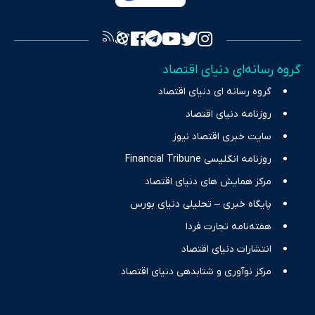
فراهم کرده و می‌کوشد با تفکیک حقایق مستند از ادعاهای بی‌اساس،
تصویری شفاف از واقعیت‌های اقتصادی ارائه دهد. ما در اکوایران با
تمرکز بر منافع اقتصاد رقابتی و آزادی انتخاب، راهکارهای چیرگی بر
گروه رسانه‌ای دنیای اقتصاد
چالش‌های فقر و بیکاری را جست‌وجو کرده و در کنار تحلیل آمارها،
گروه رسانه ای دنیای اقتصاد
نیازهای خبری مخاطبان در حوزه‌های اثرگذار بر اقتصاد را با رویکردی
حرفه‌ای و روزآمد پوشش می‌دهیم.
روزنامه دنیای اقتصاد
سایت خبری اقتصاد نیوز
روزنامه انگلیسی Financial Tribune
مرکز همایش های دنیای اقتصاد
پایگاه خبری – تحلیلی دنیای بورس
هفته‌نامه تجارت فردا
انتشارات دنیای اقتصاد
مرکز نوآوری و شتابدهی دنیای اقتصاد