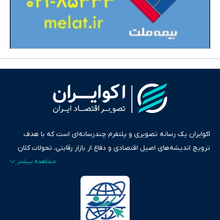
اکوایران یک رسانه تصویری و پلتفرم چندرسانه‌ای است که با هدف
ترویج اندیشه‌های اصیل اقتصادی و دفاع از بازار رقابتی، تحولات کلان
ایران و جهان را در قالب‌های ویدیو، پادکست، متن و گزارش‌های تحلیلی
پایش می‌کند. این رسانه به عنوان منبعی دقیق و قابل اعتماد، فراتر از
اطلاع‌رسانی صرف، به تبیین سیاست‌ها و کارکردهای بازارهای مالی،
سرمایه‌گذاری، تجارت و حوزه‌های نوظهور می‌پردازد. اکوایران با پایبندی
به اصول «انصاف، امانت و صداقت»، بستری برای انعکاس آراء متنوع