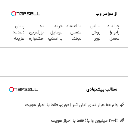
از سراسر وب
چرا درد
با این
با اعتماد
خرید
به
پایان
زانو را
روش
بنفس
موبایل
بزرگترین
دغدغه
تحمل
توی
لبخند
با اسنپ
جشنواره
هزینه
می‌کنی؟
خونه،سفیدی
بزن (ژل
پی | در
ایمپلنت
های
خیلی
و زیبایی
سفیدکننده
۴ قسط
تهران سر
دندان
ساده
دندوناتو
دندان40%تخفیف)
بدون
بزنید ! |
پزشکی با
درمنزل
برگردون
سود و
فقط ۲۵
پک
درمانش
(40%off)
کارمزد!
میلیون !
سفید
کن
کننده
خانگی
مطالب پیشنهادی
وام 100 هزار تتری آبان تتر | فوری، فقط با احراز هویت
❗❗200 میلیون وام❗❗ فقط با احراز هویت