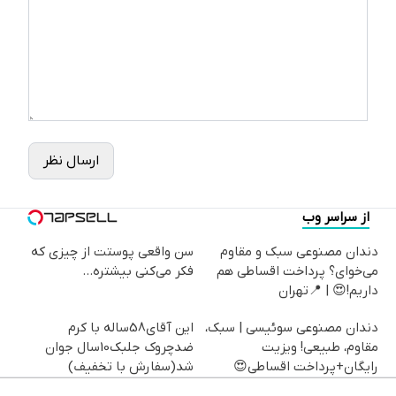
ارسال نظر
از سراسر وب
دندان مصنوعی سبک و مقاوم
سن واقعی پوستت از چیزی که
می‌خوای؟ پرداخت اقساطی هم
فکر می‌کنی بیشتره...
داریم!😍 | 📍تهران
دندان مصنوعی سوئیسی | سبک،
این آقای58ساله با کرم
مقاوم، طبیعی! ویزیت
ضدچروک جلبک10سال جوان
رایگان+پرداخت اقساطی😍
شد(سفارش با تخفیف)