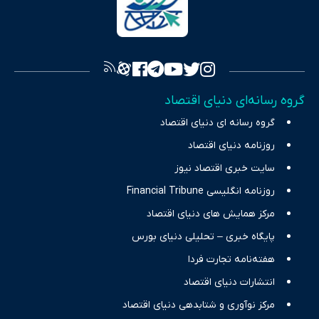
سرمایه‌گذاری، تجارت و حوزه‌های نوظهور می‌پردازد. اکوایران با پایبندی
به اصول «انصاف، امانت و صداقت»، بستری برای انعکاس آراء متنوع
فراهم کرده و می‌کوشد با تفکیک حقایق مستند از ادعاهای بی‌اساس،
تصویری شفاف از واقعیت‌های اقتصادی ارائه دهد. ما در اکوایران با
تمرکز بر منافع اقتصاد رقابتی و آزادی انتخاب، راهکارهای چیرگی بر
گروه رسانه‌ای دنیای اقتصاد
چالش‌های فقر و بیکاری را جست‌وجو کرده و در کنار تحلیل آمارها،
گروه رسانه ای دنیای اقتصاد
نیازهای خبری مخاطبان در حوزه‌های اثرگذار بر اقتصاد را با رویکردی
حرفه‌ای و روزآمد پوشش می‌دهیم.
روزنامه دنیای اقتصاد
سایت خبری اقتصاد نیوز
روزنامه انگلیسی Financial Tribune
مرکز همایش های دنیای اقتصاد
پایگاه خبری – تحلیلی دنیای بورس
هفته‌نامه تجارت فردا
انتشارات دنیای اقتصاد
مرکز نوآوری و شتابدهی دنیای اقتصاد