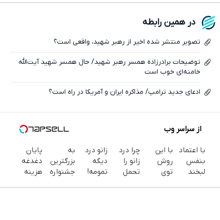
فیسبوک
در همین رابطه
ایکس
تصویر منتشر شده اخیر از رهبر شهید، واقعی است؟
توضیحات برادرزاده همسر رهبر شهید/ حال همسر شهید آیت‌الله
خامنه‌ای خوب است
ادعای جدید ترامپ/ مذاکره ایران و آمریکا در راه است؟
از سراسر وب
با اعتماد
با این
چرا درد
زانو درد
به
پایان
بنفس
روش
زانو را
دیگه
بزرگترین
دغدغه
لبخند
توی
تحمل
تمومه!
جشنواره
هزینه
بزن (ژل
خونه،سفیدی
می‌کنی؟
در خانه
ایمپلنت
های
سفیدکننده
و زیبایی
خیلی
درمانش
تهران سر
دندان
دندان40%تخفیف)
دندوناتو
ساده
کن ◀
بزنید ! |
پزشکی با
برگردون
درمنزل
پرسش‌نامه
فقط ۲۵
پک