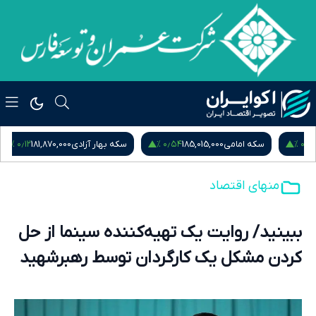
۰٫۱۲ %
۰٫۵۴ %
سکه امامی
185,015,000
سکه بهار آزادی
181,870,000
نیم
منهای اقتصاد
ببینید/ روایت یک تهیه‌کننده سینما از حل
کردن مشکل یک کارگردان توسط رهبرشهید