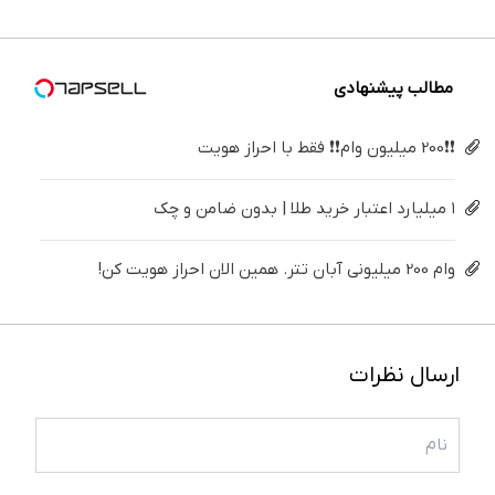
(40%off)
درمانش
▶
میلیون !
سفید
کن
کننده
خانگی
مطالب پیشنهادی
❗❗200 میلیون وام❗❗ فقط با احراز هویت
۱ میلیارد اعتبار خرید طلا | بدون ضامن و چک
وام 200 میلیونی آبان تتر. همین الان احراز هویت کن!
ارسال نظرات