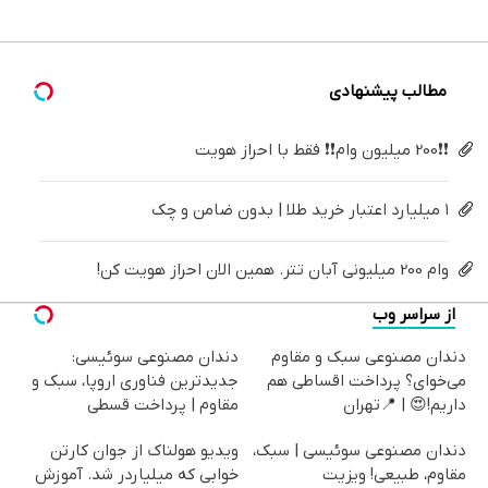
خرید40%تخفیف
(40%off)
درمانش
میلیون !
سفید
کن
کننده
خانگی
مطالب پیشنهادی
❗❗200 میلیون وام❗❗ فقط با احراز هویت
۱ میلیارد اعتبار خرید طلا | بدون ضامن و چک
وام 200 میلیونی آبان تتر. همین الان احراز هویت کن!
از سراسر وب
دندان مصنوعی سبک و مقاوم
دندان مصنوعی سوئیسی:
می‌خوای؟ پرداخت اقساطی هم
جدیدترین فناوری اروپا، سبک و
داریم!😍 | 📍تهران
مقاوم | پرداخت قسطی
دندان مصنوعی سوئیسی | سبک،
ویدیو هولناک از جوان کارتن
مقاوم، طبیعی! ویزیت
خوابی که میلیاردر شد. آموزش