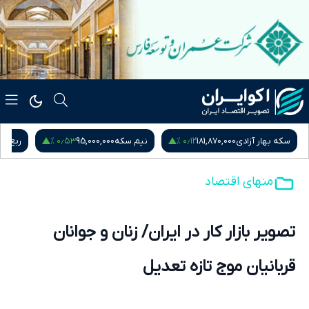
۰٫۵۳ %
۰٫۱۲ %
سکه بهار آزادی
181,870,000
نیم سکه
95,000,000
ربع س
منهای اقتصاد
تصویر بازار کار در ایران/ زنان و جوانان
قربانیان موج تازه تعدیل