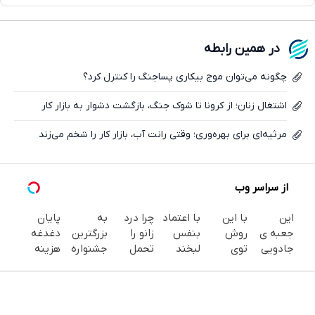
واتساپ
فیسبوک
در همین رابطه
ایکس
چگونه می‌توان موج بیکاری پساجنگ را کنترل کرد؟
اشتغال زنان؛ از کرونا تا شوک جنگ، بازگشت دشوار به بازار کار
مرثیه‌ای برای بهره‌وری؛ وقتی رانت آب، بازار کار را شخم می‌زند
از سراسر وب
این
با این
با اعتماد
چرا درد
به
پایان
جعبه ی
روش
بنفس
زانو را
بزرگترین
دغدغه
جادویی
توی
لبخند
تحمل
جشنواره
هزینه
خنده رو
خونه،سفیدی
بزن (ژل
می‌کنی؟
ایمپلنت
های
رو لبات
و زیبایی
سفیدکننده
خیلی
تهران سر
دندان
حک
دندوناتو
دندان40%تخفیف)
ساده
بزنید ! |
پزشکی با
میکنه
برگردون
درمنزل
فقط ۲۵
پک