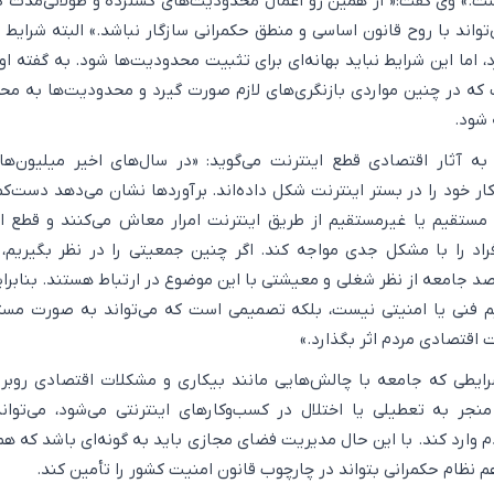
.» وی گفت:« از همین رو اعمال محدودیت‌های گسترده و طولانی‌مدت د
واند با روح قانون اساسی و منطق حکمرانی سازگار نباشد.» البته شرایط
، اما این شرایط نباید بهانه‌ای برای تثبیت محدودیت‌ها شود. به گفته او، 
که در چنین مواردی بازنگری‌های لازم صورت گیرد و محدودیت‌ها به م
 شود.
به آثار اقتصادی قطع اینترنت می‌گوید: «در سال‌های اخیر میلیون‌ها 
ار خود را در بستر اینترنت شکل داده‌اند. برآوردها نشان می‌دهد دست‌ک
ل مستقیم یا غیرمستقیم از طریق اینترنت امرار معاش می‌کنند و قطع ا
فراد را با مشکل جدی مواجه کند. اگر چنین جمعیتی را در نظر بگیریم،
ویم که حدود ۱۵ درصد جامعه از نظر شغلی و معیشتی با این موضوع در ارتباط هستند. بناب
م فنی یا امنیتی نیست، بلکه تصمیمی است که می‌تواند به صورت مست
اقتصادی مردم اثر بگذارد.»
شرایطی که جامعه با چالش‌هایی مانند بیکاری و مشکلات اقتصادی روبر
نجر به تعطیلی یا اختلال در کسب‌وکارهای اینترنتی می‌شود، می‌توان
وارد کند. با این حال مدیریت فضای مجازی باید به گونه‌ای باشد که ه
نظام حکمرانی بتواند در چارچوب قانون امنیت کشور را تأمین کند.