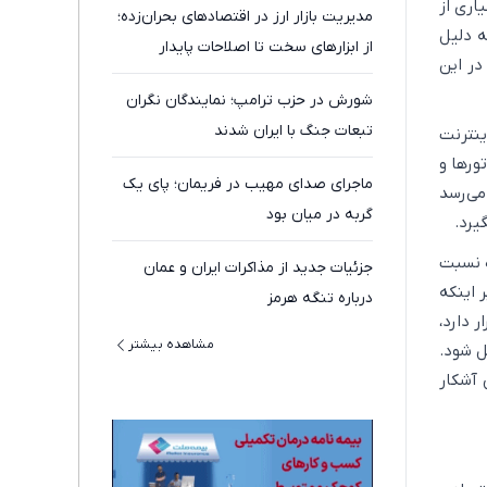
اری از
مدیریت بازار ارز در اقتصادهای بحران‌زده؛
ه دلیل
از ابزارهای سخت تا اصلاحات پایدار
در این
شورش در حزب ترامپ؛ نمایندگان نگران
تبعات جنگ با ایران شدند
ینترنت
ورها و
ماجرای صدای مهیب در فریمان؛ پای یک
می‌رسد
گربه در میان بود
یرد.
ه نسبت
جزئیات جدید از مذاکرات ایران و عمان
 اینکه
درباره تنگه هرمز
 دارد،
مشاهده بیشتر
ل شود.
 آشکار