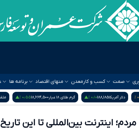
ری
صمت
کسب و کار
معدن
منهای اقتصاد
برنامه ها
ع
۰٫۵۵ %
۰٫۱۰ %
۰
دلار آمریکا
188,185
گرم طلای ۱۸ عیار
18,664,500
مثقال ط
ردم؛ اینترنت بین‌المللی تا این تاری