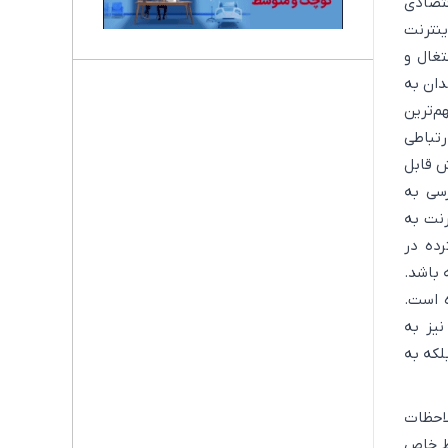
قتصادی
ینترنت
تغال و
دان به
م‌ترین
رتباطی
ش قابل
سی به
رنت به
ده در
 باشد.
ه است.
نیز به
لکه به
لاحظات
یط خاص