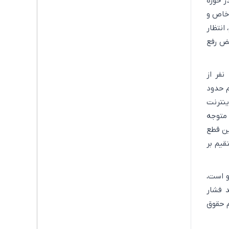
ر حوزه
 خاص و
انتظار
حض رفع
نفر از
م حدود
ینترنت
 متوجه
راین قطع
قیم بر
و است،
د فشار
م حقوق