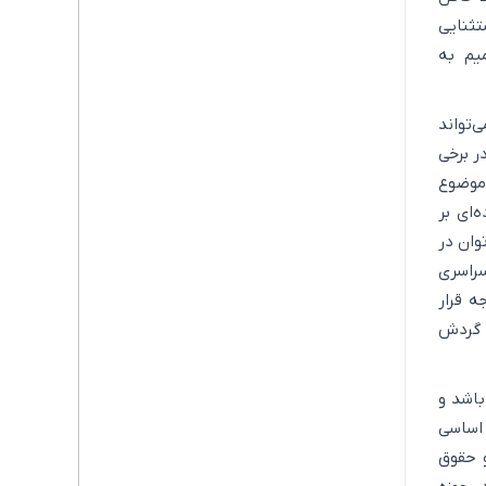
تثنایی
یم به
‌تواند
ر برخی
 موضوع
‌ای بر
وان در
راسری
ه قرار
، گردش
باشد و
 اساسی
و حقوق