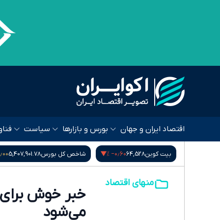
اقتصاد ایران و جهان
بورس و بازارها
سیاست
فناو
٫۰۰ %
‎−۰٫۶۰ %
۱٫۱۴ %
51,57
بیت کوین
64,528
شاخص کل بورس
5,407,901.78
منهای اقتصاد
خبر خوش برای م
می‌شود