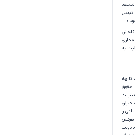
 نیست.
 تبدیل
ود.»
و کاهش
 مجازی
ایت به
 تا چه
ر حقوق
ینترنت
 جبران
صادی و
، هرکس
، دولت