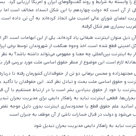
ا وابسته به شرایط و روند گفت‌وگوهای ایران و امریکا ارزیابی کرد. بسی
ی از آن است که دولت چهاردهم با این شکل انسداد مخالف است اما ب
ریت اعضای شورای عالی امنیت ملی اتخاذ کرده‌اند به آن تن داده است. 
غریب بسیاری هم شکل گرفته.
آن ذیل عنوان اینترنت طبقاتی یاد کرده‌اند، یکی از این ابهامات است. اگر ا
ئل امنیتی قطع شده است، اخذ وجوه هنگفت از شهروندان توسط برخی اپرات
ر به اینترنت بین‌المللی چه معنا و مفهومی می‌تواند داشته باشد؟ به نظر 
معادله لازم است، این موضوع از منظر حقوق اساسی ملت مورد بررسی قرار بگ
ی مجتهد‌زاده و محسن برهانی دو تن از حقوقدانان کشورمان رفته تا دربار
نت و حقوق اساسی ملت بحث و تبادل نظر کند. این حقوقدان با تأکید بر
نترنت، یا خود از حقوق بنیادین بشر است یا در ارتباط مستقیم با آن قرار
حران‌ها، قطعی اینترنت نباید به راهکار دایمی برای مدیریت بحران تبدی
ن اساتید علم حقوق قطع یا محدودسازی اینترنت بدون دلیل موجه نقض
می‌شود و دولت در قبال خسارات ناشی از آن موظف به جبران است.
ترنت نباید به راهکار دایمی مدیریت بحران تبدیل شود