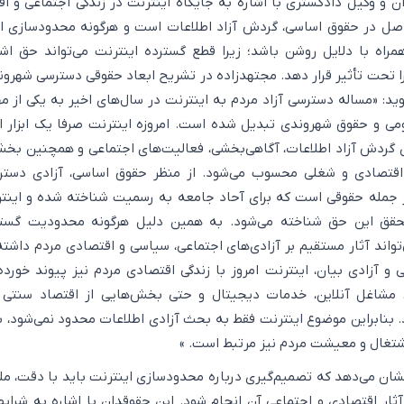
ن و وکیل دادگستری با اشاره به جایگاه اینترنت در زندگی اجتماعی و ا
 اصل در حقوق اساسی، گردش آزاد اطلاعات است و هرگونه محدودسازی ا
راه با دلایل روشن باشد؛ زیرا قطع گسترده اینترنت می‌تواند حق اش
 تحت تأثیر قرار دهد. مجتهد‌زاده در تشریح ابعاد حقوقی دسترسی شهرون
گوید: «مساله دسترسی آزاد مردم به اینترنت در سال‌های اخیر به یکی از مه
ی و حقوق شهروندی تبدیل شده است. امروزه اینترنت صرفا یک ابزار ا
 گردش آزاد اطلاعات، آگاهی‌بخشی، فعالیت‌های اجتماعی و همچنین بخ
اقتصادی و شغلی محسوب می‌شود. از منظر حقوق اساسی، آزادی دستر
ز جمله حقوقی است که برای آحاد جامعه به رسمیت شناخته شده و اینت
 تحقق این حق شناخته می‌شود. به همین دلیل هرگونه محدودیت گستر
واند آثار مستقیم بر آزادی‌های اجتماعی، سیاسی و اقتصادی مردم داشته
نی و آزادی بیان، اینترنت امروز با زندگی اقتصادی مردم نیز پیوند خورد
، مشاغل آنلاین، خدمات دیجیتال و حتی بخش‌هایی از اقتصاد سنتی 
. بنابراین موضوع اینترنت فقط به بحث آزادی اطلاعات محدود نمی‌شود، ب
تغال و معیشت مردم نیز مرتبط است. »
نشان می‌دهد که تصمیم‌گیری درباره محدودسازی اینترنت باید با دقت، م
آثار اقتصادی و اجتماعی آن انجام شود. این حقوقدان با اشاره به شرا