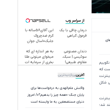
از سراسر وب
درمان چاقی با یک
این آقای58ساله با
فرمول گیاهی
کرم ضدچروک
ای
جلبک10سال جوان
شد(سفارش با
دندان مصنوعی
به هر اندازه ای که
تخفیف)
سوئیسی | سبک،
میخوای میتونی طلا
مقاوم، طبیعی!
بخری از سرمایه ات
نگوییم
ویزیت
محافظت کنی
 این روزهای ایرانیان است. مردمی که بیش 65 روز است که
رایگان+پرداخت
آخرین
پربازدیدترین
ینترنت
اقساطی😍
نی شکل
واکنش علم‌الهدی به درخواست‌ها برای
پایان جنگ؛ «همه چیز را بدهیم؟»/ امروز
ینترنت
دنیای مستضعفین به ما وابسته است
ند شد؛