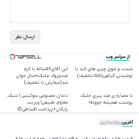
ارسال نظر
از سراسر وب
شست و شوی چربی های کبد با
این آقای58ساله با کرم
نوشیدنی گیاهی(55%تخفیف)
ضدچروک جلبک10سال جوان
شد(سفارش با تخفیف)
با عصاره ی ضد پیری جلبک
دندان مصنوعی سوئیسی | سبک،
پوستت همیشه جوونه!
مقاوم، طبیعی! ویزیت
رایگان+پرداخت اقساطی😍
آخرین
پربازدیدترین
قیمت طلا و سکه امروز یکشنبه 18مرداد/ کاهش همه قیمت ها +