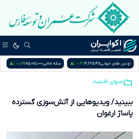
۰٫۵۴ %
۰٫۴۵ %
اونس طلای جهانی
4,265.45
سکه امامی
185,015,000
س
منهای اقتصاد
ببینید/ ویدیوهایی از آتش‌سوزی گسترده
پاساژ ارغوان