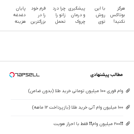
هرگز
با این
پیشگیری
چرا درد
فرم خود
پایان
بوتاکس
روش
و درمان
زانو را
را در
دغدغه
نکنید!
توی
چروک
تحمل
بزرگترین
هزینه
جوانساز
خونه،سفیدی
های
می‌کنی؟
جشنواره
های
جلبک
و زیبایی
پوستی با
خیلی
ایمپلنت
دندان
پوست
دندوناتو
این
ساده
تهران پر
پزشکی با
شمارا ۱۰
برگردون
روش
درمنزل
کنید ! |
پک
سال
(40%off)
امن
درمانش
فقط ۲۵
سفید
جوان می
کن
میلیون
کننده
کند
خانگی
مطالب پیشنهادی
وام فوری 100 میلیون تومانی خرید طلا (بدون ضامن)
100 میلیون وام آنی خرید طلا (بازپرداخت 12 ماهه)
❗❗200 میلیون وام❗❗ فقط با احراز هویت