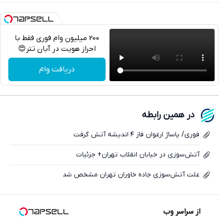
200 میلیون وام فوری فقط با
احراز هویت در آبان تتر😍
تلگرام
دریافت وام
واتساپ
فیسبوک
در همین رابطه
ایکس
فوری/ پاساژ ارغوان فاز ۴ اندیشه آتش گرفت
آتش‌سوزی در خیابان انقلاب تهران+ جزئیات
علت آتش‌سوزی جاده خاوران تهران مشخص شد
از سراسر وب