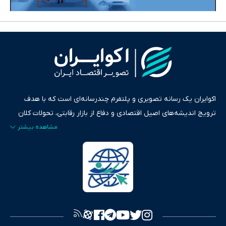
اکوایران یک رسانه تصویری و پلتفرم چندرسانه‌ای است که با هدف
ترویج اندیشه‌های اصیل اقتصادی و دفاع از بازار رقابتی، تحولات کلان
ایران و جهان را در قالب‌های ویدیو، پادکست، متن و گزارش‌های تحلیلی
پایش می‌کند. این رسانه به عنوان منبعی دقیق و قابل اعتماد، فراتر از
اطلاع‌رسانی صرف، به تبیین سیاست‌ها و کارکردهای بازارهای مالی،
سرمایه‌گذاری، تجارت و حوزه‌های نوظهور می‌پردازد. اکوایران با پایبندی
به اصول «انصاف، امانت و صداقت»، بستری برای انعکاس آراء متنوع
فراهم کرده و می‌کوشد با تفکیک حقایق مستند از ادعاهای بی‌اساس،
تصویری شفاف از واقعیت‌های اقتصادی ارائه دهد. ما در اکوایران با