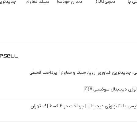
ی با
دیجی‌کالا (
دندان خودت!
سبک، مقاوم،
جدیدتری
ژی
پرداخت 12
نصب آسان و
طبیعی! ویزیت
فناوری ارو
ل |
ماهه )
پرداخت
رایگان+پرداخت
سبک و مق
پرداخت در 4
اقساطی 💳 📍
اقساطی😍
پرداخت 
 تهران
تهران
 جدیدترین فناوری اروپا، سبک و مقاوم | پرداخت قسطی
ژی دیجیتال سوئیسی🇨🇭
تکنولوژی دیجیتال | پرداخت در 4 قسط |📍 تهران