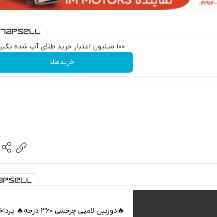
100 میلیون اعتبار خرید طلای آب شده بگیر
خریدطلا
🔥دوربین لامپی چرخشی 360 درجه🔥 