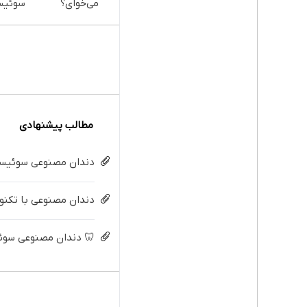
می‌خوای؟
سوئیس
پرداخت
تکنولو
اقساطی هم
دیجیتا
داریم!😍 | 📍
تهران
قسط |
مطالب پیشنهادی
دندان مصنوعی سوئیسی:
دندان مصنوعی با تکنولو
🦷 دندان مصنوعی سوئیسی با 