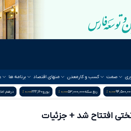
ری
صمت
کسب و کار
معدن
منهای اقتصاد
برنامه ها
ع
۰٫۰۰ %
۰٫۰۰ %
۰٫۰۰ %
ربع سکه
53,000,000
یورو
222,160
درهم امارات
52,324
ختی افتتاح شد + جزئیات