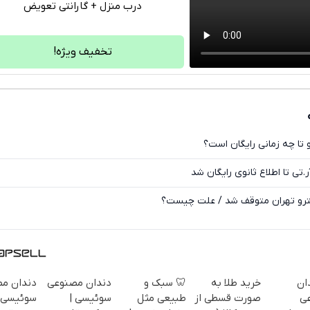
درب منزل + گارانتی تعویض
تلگرام
واتساپ
تخفیف ویژه!
فیسبوک
ایکس
 تا چه زمانی رایگان است؟
.تی تا اطلاع ثانوی رایگان شد
ان
خرید طلا به
🦷 سبک و
دندان مصنوعی
دندان م
ی
صورت قسطی از
طبیعی مثل
سوئیسی |
سوئیسی: