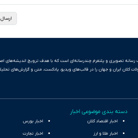
ارسال 
ک رسانه تصویری و پلتفرم چندرسانه‌ای است که با هدف ترویج اندیشه‌های اصیل
ولات کلان ایران و جهان را در قالب‌های ویدیو، پادکست، متن و گزارش‌های تحلیل
بعی دقیق و قابل اعتماد، فراتر از اطلاع‌رسانی صرف، به تبیین سیاست‌ها و کارک
ری، تجارت و حوزه‌های نوظهور می‌پردازد. اکوایران با پایبندی به اصول «انصاف
س آراء متنوع فراهم کرده و می‌کوشد با تفکیک حقایق مستند از ادعاهای بی‌اس
اقتصادی ارائه دهد. ما در اکوایران با تمرکز بر منافع اقتصاد رقابتی و آزادی انت
دسته بندی موضوعی اخبار
ر و بیکاری را جست‌وجو کرده و در کنار تحلیل آمارها، نیازهای خبری مخاطبان د
اخبار اقتصاد کلان
با رویکردی حرفه‌ای و روزآمد پوشش می‌دهیم.
اخبار بورس
اخبار طلا و ارز
اخبار تجارت