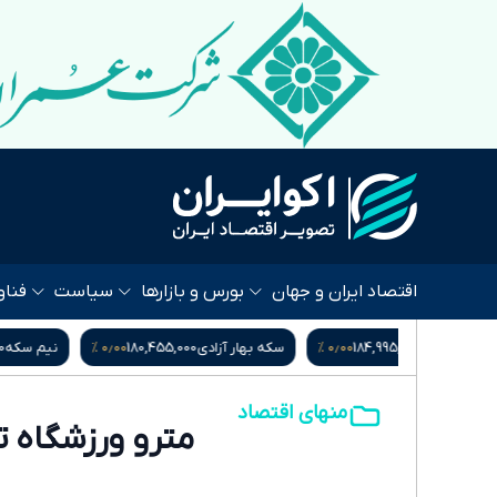
اقتصاد ایران و جهان
بورس و بازارها
سیاست
فناو
۰٫۰۰ %
۰٫۰۰ %
۰٫۰۰ %
184,99
سکه بهار آزادی
180,455,000
نیم سکه
94,500,000
منهای اقتصاد
مترو ورزشگاه ت