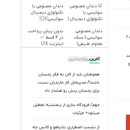
🦷 دندان مصنوعی
دندان مصنوعی با
سوئیسی با
تکنولوژی دیجیتال
تکنولوژی دیجیتال |
سوئیسی🇨🇭
پرداخت در 4 قسط |
دندان مصنوعی
بدون پیش پرداخت
📍 تهران
شهری آنلاین، آیین افتتاح ایستگاه مترو ورزشگاه تختی به همراه ۲.۵
سوئیسی | سبک،
در 4 قسط ✅
مقاوم، طبیعی!
اینترنت LTE
ویزیت
پیشگامان + سیم
مد
رایگان+پرداخت
کارت رایگان
آخرین
پربازدیدترین
اقساطی😍
هموطنان باید از الان به فکر زمستان
باشند!/ مدیر‌عامل گاز مازندران نسبت
برای زمستان پیش رو هشدار داد
مهم/ فرودگاه ساری از پنجشنبه تعطیل
میشود+ جزئیات
از نشست اضطراری نتانیاهو و کاتس چه