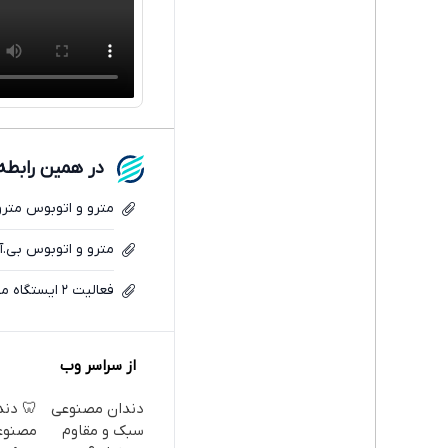
در همین رابطه
مترو و اتوبوس مترو
مترو و اتوبوس بی.آر
فعالیت ۲ ایستگاه مترو تهران متوقف شد / علت چیست؟
از سراسر وب
دندان مصنوعی
🦷 دند
سبک و مقاوم
مصنوع