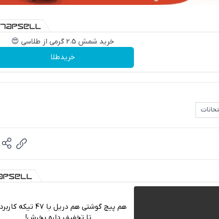
خرید شمش 2.5 گرمی از طلاسی 😍
خریدطلا
حانات
هم پیچ گوشتی هم دریل با 47 تیکه ک
تا تخفیف داره بخرش!