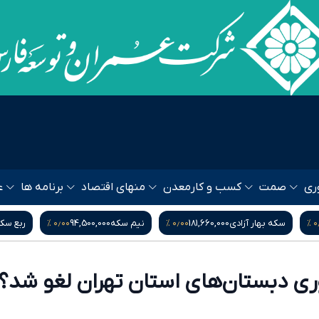
ری
صمت
کسب و کار
معدن
منهای اقتصاد
برنامه ها
ع
۰٫۰۰ %
۰٫۰۰ %
۰٫۰۰ %
نیم سکه
94,500,000
ربع سکه
52,500,000
یورو
217,300
ی دبستان‌های استان تهران لغو شد؟