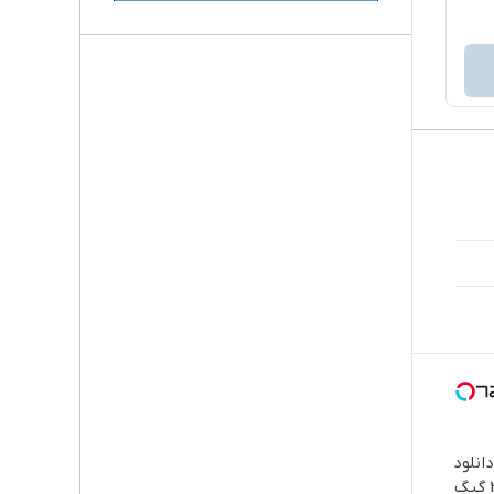
انلود
کن؛ 3000 گیگ