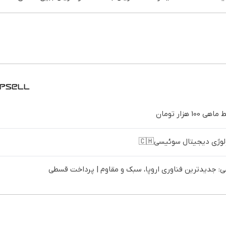
ت خانگی
پرسرعت ADSL
اینترنت خانگی
با 3000گیگ
داری!!
روزه فقط
بگیر!!
پیشگامان فقط
اینترنت خانگی
ماهی 100
پیشگ
ژی دیجیتال سوئیسی🇨🇭
 جدیدترین فناوری اروپا، سبک و مقاوم | پرداخت قسطی