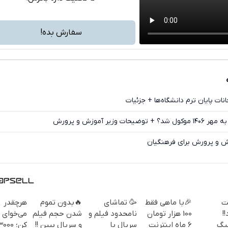
تلگرام
واتساپ
سفارش بده!
فیسبوک
ایکس
ت پایان ترم دانشگاه‌ها + جزئیات
وزیر آموزش و پرورش
ش و پرورش برای فرهنگیان
ت
🎉با ماهی فقط
🥳 تماشای
🔥بدون تموم
هرچقدر
!
100 هزار تومان
نامحدود فیلم و
شدن حجم فیلم
می‌خوای د
30گیگ
6 ماه اینترنت
سریال با
و سریال ببین !!