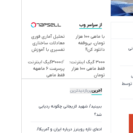
از سراسر وب
با ماهی 100 هزار
تحلیل آماری فوری
تومان، بی‌وقفه
معادلات ساختاری
نی
دانلود کن!!
تفسیری با آموزش
کامل حتی یک روزه !!
3000 گیگ اینترنت؛
☄️3000گیگ اینترنت
فقط ماهی 100 هزار
پرسرعت 6 ماههه
تومان
فقط ماهی
ی
100هزارتومان!!
 توسط
آخرین
پربازدیدترین
ببینید/ شهید لاریجانی چگونه ردیابی
شد؟
ادعای تازه رویترز درباره ایران و آمریکا/