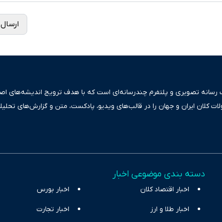
ارسال 
ک رسانه تصویری و پلتفرم چندرسانه‌ای است که با هدف ترویج اندیشه‌های اصیل
ولات کلان ایران و جهان را در قالب‌های ویدیو، پادکست، متن و گزارش‌های تحلیل
بعی دقیق و قابل اعتماد، فراتر از اطلاع‌رسانی صرف، به تبیین سیاست‌ها و کارک
ری، تجارت و حوزه‌های نوظهور می‌پردازد. اکوایران با پایبندی به اصول «انصاف
س آراء متنوع فراهم کرده و می‌کوشد با تفکیک حقایق مستند از ادعاهای بی‌اس
اقتصادی ارائه دهد. ما در اکوایران با تمرکز بر منافع اقتصاد رقابتی و آزادی انت
دسته بندی موضوعی اخبار
ر و بیکاری را جست‌وجو کرده و در کنار تحلیل آمارها، نیازهای خبری مخاطبان د
اخبار اقتصاد کلان
با رویکردی حرفه‌ای و روزآمد پوشش می‌دهیم.
اخبار بورس
اخبار طلا و ارز
اخبار تجارت