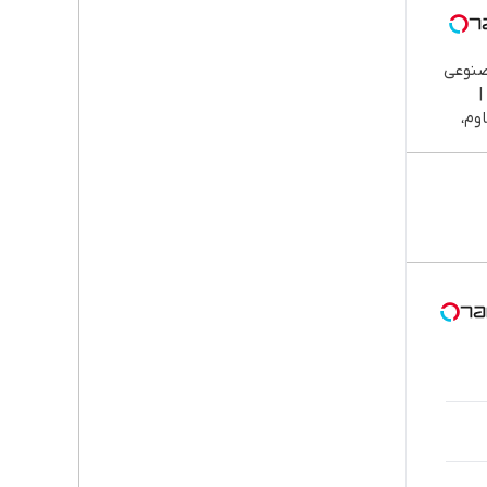
صنوعی
|
وم،
یزیت
رداخت