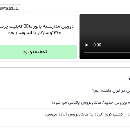
دوربین مداربسته پانوراما👈🏻 قابلیت چر
360°و سازگار با اندروید و ios
تلگرام
واتساپ
تخفیف ویژه!
فیسبوک
ایکس
س در ایران داشته ایم؟
ه ویروس جدید/ هانتاویروس پاندمی می شود؟
اد از کشتی کروز آلوده به هانتاویروس آماده می‌شود