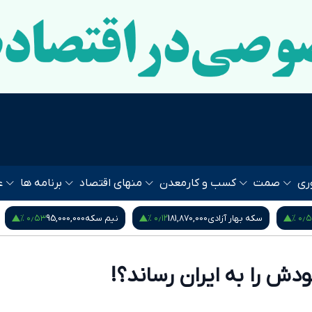
ری
صمت
کسب و کار
معدن
منهای اقتصاد
برنامه ها
ع
۰٫۹۵ %
۰٫۵۳ %
نیم سکه
95,000,000
ربع سکه
53,000,000
یورو
80
ش را به ایران رساند؟!