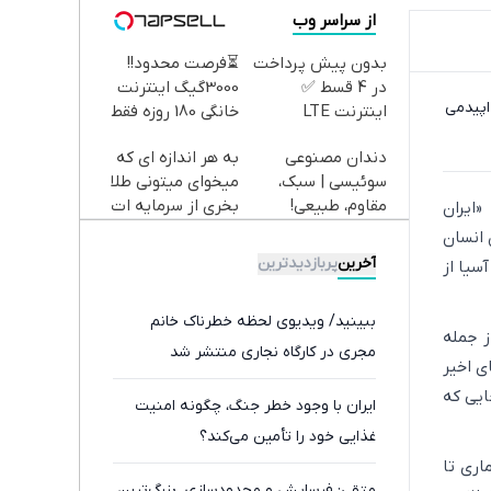
از سراسر وب
بدون پیش پرداخت
⏳فرصت محدود!!
در 4 قسط ✅
3000گیگ اینترنت
اپیدمی
اینترنت LTE
خانگی 180 روزه فقط
پیشگامان + سیم
600 هزارتومان!!
دندان مصنوعی
به هر اندازه ای که
کارت رایگان
سوئیسی | سبک،
میخوای میتونی طلا
مقاوم، طبیعی!
بخری از سرمایه ات
«ایران
ویزیت
محافظت کنی
 انسان
رایگان+پرداخت
آخرین
پربازدیدترین
سیا از
اقساطی😍
ببینید/ ویدیوی لحظه خطرناک خانم
ز جمله
مجری در کارگاه نجاری منتشر شد
ی اخیر
ایی که
ایران با وجود خطر جنگ، چگونه امنیت
غذایی خود را تأمین می‌کند؟
اری تا
متقی: فرسایش و محدودسازی، بزرگ‌ترین