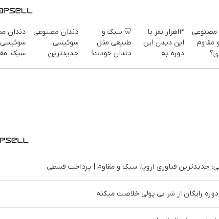
 مصنوعی
13هزار نفر با
🦷 سبک و
دندان مصنوعی
دندان م
 مقاوم
این دیدن این
طبیعی مثل
سوئیسی:
سوئیسی 
ی؟
دوره به
دندان خودت!
جدیدترین
سبک، مقا
ت
آرزوهاشون
نصب آسان و
فناوری اروپا،
طبیعی! و
ی هم
رسیدن |
پرداخت
سبک و مقاوم |
رایگان+پ
 | 📍
ثبت‌‌نام رایگان
اقساطی 💳 📍
پرداخت قسطی
اقساطی
تهران
 جدیدترین فناوری اروپا، سبک و مقاوم | پرداخت قسطی
 دوره رایگان از شر بی پولی خلاصت میکنه