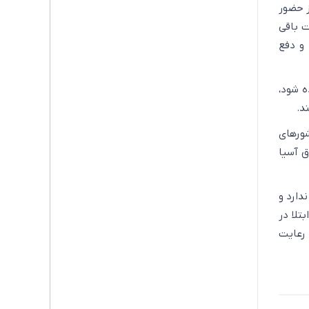
ز حضور
ت باقی
 و دفع
ه شود،
د.
شورهای
ق آسیا
دارد و
تلا در
 رعایت