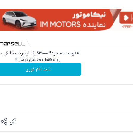
⏳فرصت محدود!! 000
روزه فقط 600 هزارتومان!!
ثبت نام فوری