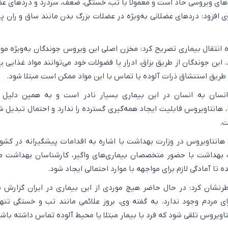
ای ویروسی حاد است و معمولاً با تب، خستگی، ضعف، سردرد و دردهای عض
وی افزود: دردهای عضلانی به‌ویژه در عضلات بزرگ بدن مانند ساق و ران پا
وه انتقال بیماری تصریح کرد: مخزن اصلی این ویروس جوندگان به‌ویژه م
این جوندگان از طریق بزاق، ادرار یا فضولات خود می‌توانند مواد غذایی ی
از طریق استنشاق ذرات آلوده یا تماس با این مواد ممکن است مبتلا شود.
 انسان به انسان در این بیماری بسیار نادر است و به همین دلیل 
ا، هانتاویروس قابلیت ایجاد همه‌گیری گسترده را ندارد و احتمال تبدیل 
ت.
انتاویروس در وزارت بهداشت با اشاره به اقدامات پیشگیرانه در کشو
ارت بهداشت با حضور متخصصان بیماری‌های واگیر، کارشناسان بهداشت 
ه تا آمادگی لازم برای مواجهه با موارد احتمالی ایجاد شود.
رنشان کرد: در حال حاضر هیچ موردی از این بیماری در ایران گزارش 
ای مردم وجود ندارد. به گفته وی، بروز علائمی مانند تب و خستگی تنها
اویروس تلقی شود که فرد با بیمار مبتلا یا محیط آلوده تماس داشته باشد