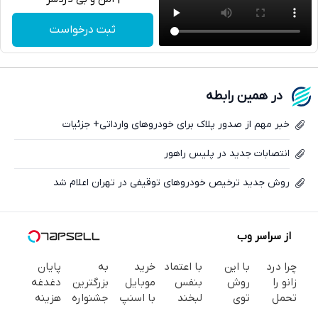
تلگرام
ثبت درخواست
واتساپ
فیسبوک
در همین رابطه
ایکس
خبر مهم از صدور پلاک برای خودروهای وارداتی+ جزئیات
انتصابات جدید در پلیس راهور
روش جدید ترخیص خودروهای توقیفی در تهران اعلام شد
از سراسر وب
چرا درد
با این
با اعتماد
خرید
به
پایان
زانو را
روش
بنفس
موبایل
بزرگترین
دغدغه
تحمل
توی
لبخند
با اسنپ
جشنواره
هزینه
می‌کنی؟
خونه،سفیدی
بزن (ژل
پی | در
ایمپلنت
های