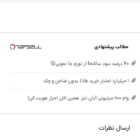
خیلی
و زیبایی
سفیدکننده
۴ قسط
تهران سر
دندان
ساده
دندوناتو
دندان40%تخفیف)
بدون
بزنید ! |
پزشکی با
درمنزل
برگردون
سود و
فقط ۲۵
پک
درمانش
(40%off)
کارمزد!
میلیون !
سفید
کن
کننده
خانگی
مطالب پیشنهادی
40 درصد سود سالانه❗ از تورم جا نمونی😲
۱ میلیارد اعتبار خرید طلا | بدون ضامن و چک
وام 200 میلیونی آبان تتر. همین الان احراز هویت کن!
ارسال نظرات