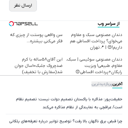
ارسال نظر
از سراسر وب
دندان مصنوعی سبک و مقاوم
سن واقعی پوستت از چیزی که
می‌خوای؟ پرداخت اقساطی هم
فکر می‌کنی بیشتره...
داریم!😍 | 📍تهران
دندان مصنوعی سوئیسی | سبک،
این آقای58ساله با کرم
مقاوم، طبیعی! ویزیت
ضدچروک جلبک10سال جوان
رایگان+پرداخت اقساطی😍
شد(سفارش با تخفیف)
آخرین
پربازدیدترین
حقیقت‌پور: مذاکره با پاکستان تصمیم دولت نیست؛ تصمیم نظام
است/ عراقچی به نمایندگی از نظام مذاکره می‌کند
چرا قبض برق ناگهان بالا رفت؟ توضیح توانیر درباره تعرفه‌های پلکانی