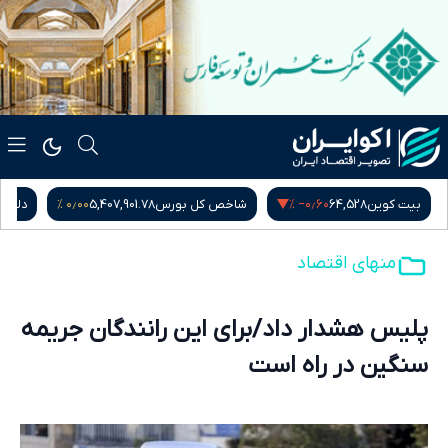
۰٫۰۰ %
‎−۰٫۶۰ %
بیت کوین
64,528
شاخص کل بورس
5,407,901.78
دلار آ
منهای اقتصاد
پلیس هشدار داد/برای این رانندگان جریمه
سنگین در راه است