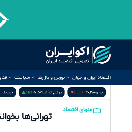
اقتصاد ایران و جهان
بورس و بازارها
سیاست
فناو
‎−۰٫۶۰ %
۱٫۱۴ %
‎−۰٫۰۱ %
یورو
217,280
درهم امارات
51,571
بیت کوین
64,528
منهای اقتصاد
تهرانی‌ها بخوان