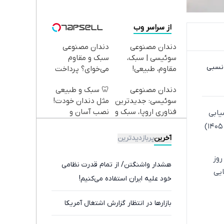
از سراسر وب
دندان مصنوعی
دندان مصنوعی
سوئیسی | سبک،
سبک و مقاوم
 نسبی
مقاوم، طبیعی!
می‌خوای؟ پرداخت
ویزیت
اقساطی هم داریم!
دندان مصنوعی
🦷 سبک و طبیعی
رایگان+پرداخت
😍 | 📍تهران
سوئیسی: جدیدترین
مثل دندان خودت!
اقساطی😍
فناوری اروپا، سبک و
نصب آسان و
یابی
مقاوم | پرداخت
پرداخت اقساطی 💳
هواشناسی، از افزایش نسبی دمای هوا در استان تهران طی روزهای پنجشنبه و جمعه (۷ و ۸ خرداد ۱۴۰۵)
قسطی
📍 تهران
آخرین
پربازدیدترین
روز
هشدار واشنگتن/ از تمام قدرت نظامی
ایی
خود علیه ایران استفاده می‌کنیم!
بازارها در انتظار گزارش اشتغال آمریکا