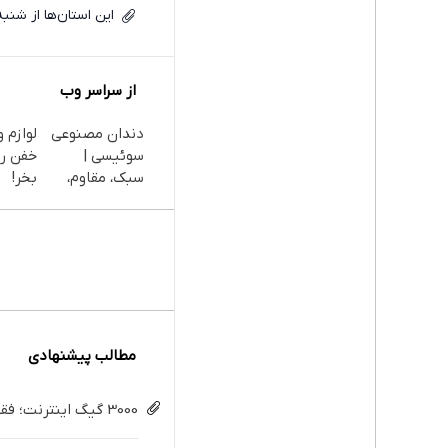
این استان‌ها از شنب
از سراسر وب
دندان مصنوعی
لوازم 
سوئیسی |
خفن ر
سبک، مقاوم،
بخر!
طبیعی! ویزیت
رایگان+پرداخت
اقساطی😍
مطالب پیشنهادی
3000 گیگ اینترنت؛ فقط ماهی 100 هزار تومان