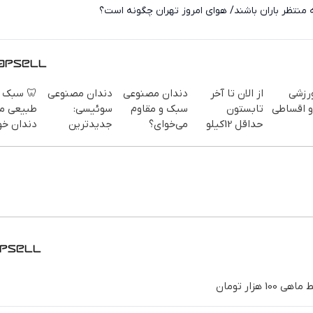
این استان‌ها از شنبه منتظر باران باشند/ هوای امر
 سبک و
دندان مصنوعی
دندان مصنوعی
از الان تا آخر
لوازم
یعی مثل
سوئیسی:
سبک و مقاوم
تابستون
خفن رو ا
ان خودت!
جدیدترین
می‌خوای؟
حداقل 12کیلو
 آسان و
فناوری اروپا،
پرداخت
چربی میسوزونی
پرداخت
سبک و مقاوم |
اقساطی هم
🧨
طی 💳 📍
پرداخت قسطی
داریم!😍 | 📍
تهران
تهران