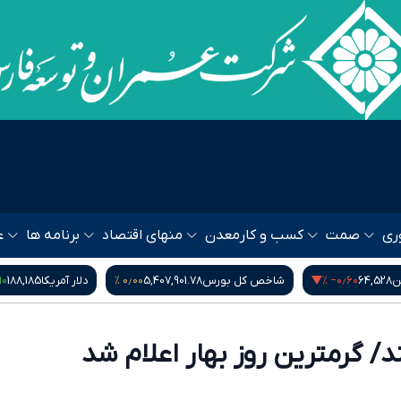
ری
صمت
کسب و کار
معدن
منهای اقتصاد
برنامه ها
ع
۰٫۱۰ %
۰٫۰۰ %
شاخص کل بورس
5,407,901.78
دلار آمریکا
188,185
گرم ط
ند/ گرمترین روز بهار اعلام شد