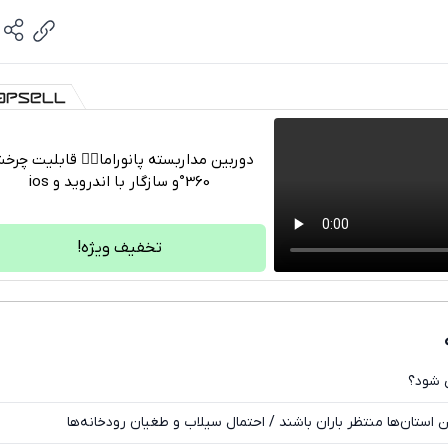
دوربین مداربسته پانوراما👈🏻 قابلیت چر
360°و سازگار با اندروید و ios
تلگرام
واتساپ
تخفیف ویژه!
فیسبوک
ایکس
ی شود؟
استان‌ها منتظر باران باشند / احتمال سیلاب و طغیان رودخانه‌ها