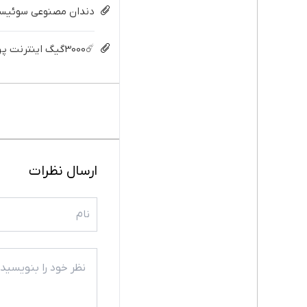
دندان مصنوعی سوئیسی:
☄️3000گیگ اینترنت پرسرعت 6 ماههه فقط ماهی 100هزارتومان!!
ارسال نظرات