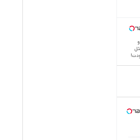

طب
دند
نصب
اقسا