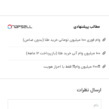
موتور
برگردون
فقط ۲۵
پک
درمنزل
رونمایی
(40%off)
میلیون !
سفید
درمانش
شد!
کننده
کن
خانگی
مطالب پیشنهادی
وام فوری 100 میلیون تومانی خرید طلا (بدون ضامن)
100 میلیون وام آنی خرید طلا (بازپرداخت 12 ماهه)
❗❗200 میلیون وام❗❗ فقط با احراز هویت
ارسال نظرات