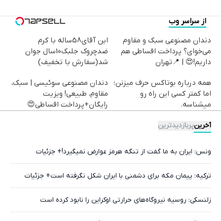
از سراسر وب
دندان مصنوعی سبک و مقاوم
این آقای58ساله با کرم
می‌خوای؟ پرداخت اقساطی هم
ضدچروک جلبک10سال جوان
داریم!😍 | 📍تهران
شد(سفارش با تخفیف)
همه درباره بوتاکس حرف میزنن؛
دندان مصنوعی سوئیسی | سبک،
اما کمتر کسی این راه رو
مقاوم، طبیعی! ویزیت
میشناسه.
رایگان+پرداخت اقساطی😍
آخرین
پربازدیدترین
ونس: ایران به ما گفت از تنگه هرمز عوارض نمیگیرد!+ جزئیات
ترکیه: پیمان مکه برای دشمنی با ایران شکل نگرفته است+ جزئیات
زلنسکی: روسیه نیروگاه‌های حرارتی اوکراین را نابود کرده است