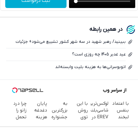
ثبت درخواست
واتساپ
فیسبوک
در همین رابطه
ایکس
ببینید/ رهبر شهید در سه شهر کشور تشییع می‌شود+ جزئیات
عید غدیر ۱۴۰۵ چه روزی است؟
اتوبوسرانی‌ها به هزینه بلیت وابسته‌اند
از سراسر وب
با اعتماد
لوکس‌ترین
با این
به
پایان
چرا درد
بنفس
شاسی‌بلند
روش
بزرگترین
دغدغه
زانو را
لبخند
EREV در
توی
جشنواره
هزینه
تحمل
بزن (ژل
ایران،
خونه،سفیدی
ایمپلنت
های
می‌کنی؟
سفیدکننده
توسط
و زیبایی
تهران سر
دندان
خیلی
دندان40%تخفیف)
نیکا
دندوناتو
بزنید ! |
پزشکی با
ساده