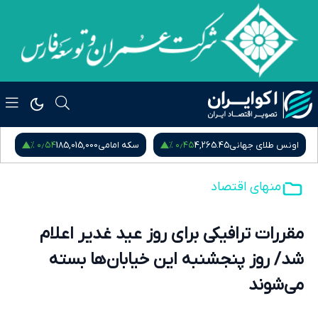
۰٫۵۴ %
۰٫۴۵ %
اونس طلای جهانی
4,265.45
سکه امامی
185,015,000
س
منهای اقتصاد
مقررات ترافیکی برای روز عید غدیر اعلام
شد/ روز پنجشنبه این خیابان‌ها بسته
می‌شوند