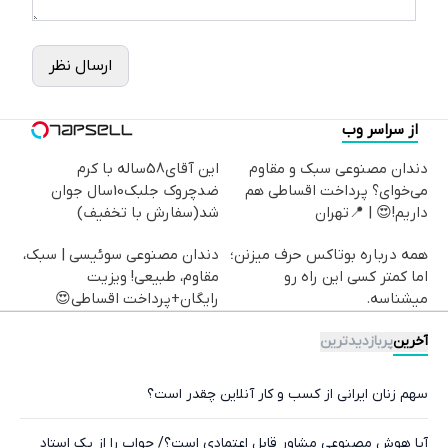
ارسال نظر
از سراسر وب
دندان مصنوعی سبک و مقاوم
این آقای58ساله با کرم
می‌خوای؟ پرداخت اقساطی هم
ضدچروک جلبک10سال جوان
داریم!😍 | 📍تهران
شد(سفارش با تخفیف)
همه درباره بوتاکس حرف میزنن؛
دندان مصنوعی سوئیسی | سبک،
اما کمتر کسی این راه رو
مقاوم، طبیعی! ویزیت
میشناسه.
رایگان+پرداخت اقساطی😍
آخرین
پربازدیدترین
سهم زنان ایرانی از کسب و کار آنلاین چقدر است؟
آیا هوش مصنوعی مشاور قابل اعتمادی است؟/ جواب را از یک استاد