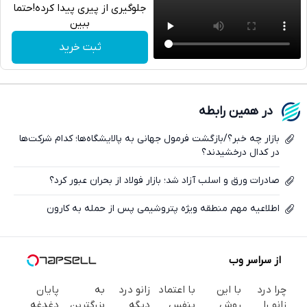
جلوگیری از پیری پیدا کرده!حتما
ببین
تلگرام
ثبت خرید
واتساپ
فیسبوک
در همین رابطه
ایکس
بازار چه خبر؟/بازگشت فرمول جهانی به پالایشگاه‌ها؛ کدام شرکت‌ها
در کدال درخشیدند؟
صادرات ورق و اسلب آزاد شد؛ بازار فولاد از بحران عبور کرد؟
اطلاعیه مهم منطقه ویژه پتروشیمی پس از حمله به کارون
از سراسر وب
چرا درد
با این
با اعتماد
زانو درد
به
پایان
زانو را
روش
بنفس
دیگه
بزرگترین
دغدغه