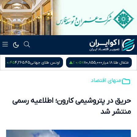
۰٫۴۵ %
۰٫۵۷ %
مثقال طلا ۱۸ عیار
80,855,000
اونس طلای جهانی
4,265.45
منهای اقتصاد
حریق در پتروشیمی کارون؛ اطلاعیه رسمی
منتشر شد