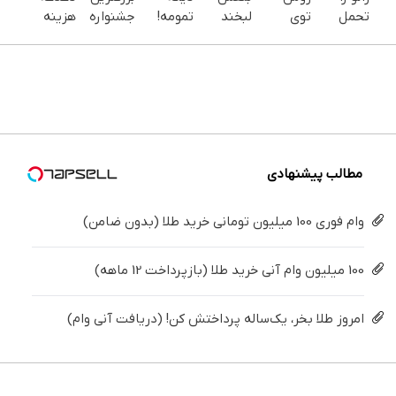
تحمل
توی
لبخند
تمومه!
جشنواره
هزینه
می‌کنی؟
خونه،سفیدی
بزن (ژل
در خانه
ایمپلنت
های
خیلی
و زیبایی
سفیدکننده
درمانش
تهران سر
دندان
ساده
دندوناتو
دندان40%تخفیف)
کن ◀
بزنید ! |
پزشکی با
درمنزل
برگردون
پرسش‌نامه
فقط ۲۵
پک
درمانش
(40%off)
▶
میلیون !
سفید
کن
کننده
خانگی
مطالب پیشنهادی
وام فوری 100 میلیون تومانی خرید طلا (بدون ضامن)
100 میلیون وام آنی خرید طلا (بازپرداخت 12 ماهه)
امروز طلا بخر، یک‌ساله پرداختش کن! (دریافت آنی وام)