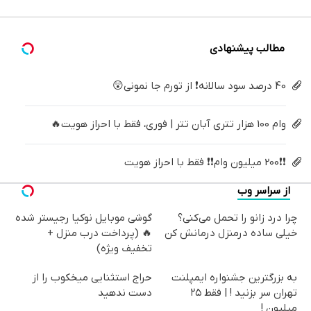
با40%تخفیف)
فقط ۲۵
درمانش
سفید
(40%off)
میلیون !
کن
کننده
خانگی
مطالب پیشنهادی
40 درصد سود سالانه❗ از تورم جا نمونی😲
وام 100 هزار تتری آبان تتر | فوری، فقط با احراز هویت🔥
❗❗200 میلیون وام❗❗ فقط با احراز هویت
از سراسر وب
چرا درد زانو را تحمل می‌کنی؟
گوشی موبایل نوکیا رجیستر شده
خیلی ساده درمنزل درمانش کن
🔥 (پرداخت درب منزل +
تخفیف ویژه)
به بزرگترین جشنواره ایمپلنت
حراج استثنایی میخکوب را از
تهران سر بزنید ! | فقط ۲۵
دست ندهید
میلیون !