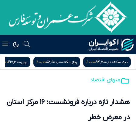
۰٫۰۰ %
۰٫۰۰ %
۰٫۰۰ %
نیم سکه
94,500,000
ربع سکه
52,500,000
یورو
217,300
منهای اقتصاد
هشدار تازه درباره فرونشست؛ ۱۶ مرکز استان
در معرض خطر