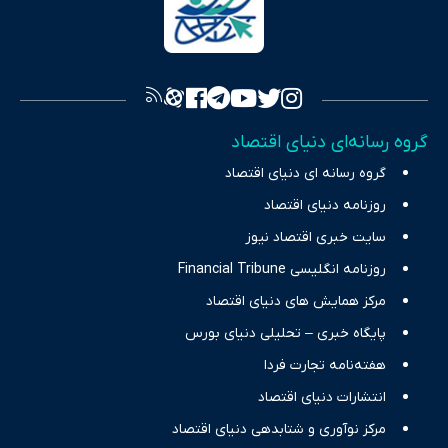
سرمایه‌گذاری، تجارت و حوزه‌های نوظهور می‌پردازد. اکوایران با پایبندی
به اصول «انصاف، امانت و صداقت»، بستری برای انعکاس آراء متنوع
فراهم کرده و می‌کوشد با تفکیک حقایق مستند از ادعاهای بی‌اساس،
تصویری شفاف از واقعیت‌های اقتصادی ارائه دهد. ما در اکوایران با
تمرکز بر منافع اقتصاد رقابتی و آزادی انتخاب، راهکارهای چیرگی بر
گروه رسانه‌ای دنیای اقتصاد
چالش‌های فقر و بیکاری را جست‌وجو کرده و در کنار تحلیل آمارها،
گروه رسانه ای دنیای اقتصاد
نیازهای خبری مخاطبان در حوزه‌های اثرگذار بر اقتصاد را با رویکردی
حرفه‌ای و روزآمد پوشش می‌دهیم.
روزنامه دنیای اقتصاد
سایت خبری اقتصاد نیوز
روزنامه انگلیسی Financial Tribune
مرکز همایش های دنیای اقتصاد
پایگاه خبری – تحلیلی دنیای بورس
هفته‌نامه تجارت فردا
انتشارات دنیای اقتصاد
مرکز نوآوری و شتابدهی دنیای اقتصاد