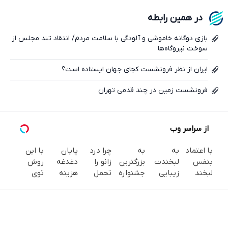
فیسبوک
در همین رابطه
ایکس
بازی دوگانه خاموشی و آلودگی با سلامت مردم/ انتقاد تند مجلس از
سوخت نیروگاه‌ها
ایران از نظر فرونشست کجای جهان ایستاده است؟
فرونشست زمین در چند قدمی تهران
از سراسر وب
با اعتماد
به
به
چرا درد
پایان
با این
بنفس
لبخندت
بزرگترین
زانو را
دغدغه
روش
لبخند
زیبایی
جشنواره
تحمل
هزینه
توی
بزن (ژل
بده!
ایمپلنت
می‌کنی؟
های
خونه،سفیدی
سفیدکننده
(خرید ژل
تهران
خیلی
دندان
و زیبایی
دندان40%تخفیف)
سفیدکننده
خوش
ساده
پزشکی با
دندوناتو
دندان
اومدید! |
درمنزل
پک
برگردون