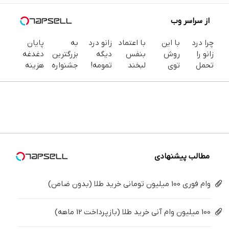
از سراسر وب
چرا درد
با این
با اعتماد
زانو درد
به
پایان
زانو را
روش
بنفس
دیگه
بزرگترین
دغدغه
تحمل
توی
لبخند
تمومه!
جشنواره
هزینه
می‌کنی؟
خونه،سفیدی
بزن (ژل
در خانه
ایمپلنت
های
خیلی
و زیبایی
سفیدکننده
درمانش
تهران سر
دندان
ساده
دندوناتو
دندان40%تخفیف)
کن ◀
بزنید ! |
پزشکی با
درمنزل
برگردون
پرسش‌نامه
فقط ۲۵
پک
درمانش
(40%off)
▶
میلیون !
سفید
کن
کننده
خانگی
مطالب پیشنهادی
وام فوری 100 میلیون تومانی خرید طلا (بدون ضامن)
100 میلیون وام آنی خرید طلا (بازپرداخت 12 ماهه)