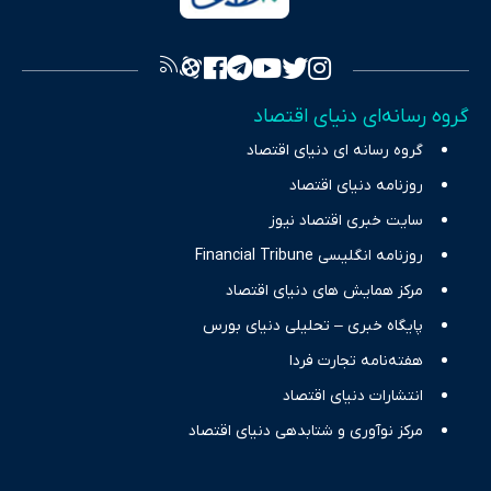
به اصول «انصاف، امانت و صداقت»، بستری برای انعکاس آراء متنوع
فراهم کرده و می‌کوشد با تفکیک حقایق مستند از ادعاهای بی‌اساس،
تصویری شفاف از واقعیت‌های اقتصادی ارائه دهد. ما در اکوایران با
تمرکز بر منافع اقتصاد رقابتی و آزادی انتخاب، راهکارهای چیرگی بر
گروه رسانه‌ای دنیای اقتصاد
چالش‌های فقر و بیکاری را جست‌وجو کرده و در کنار تحلیل آمارها،
گروه رسانه ای دنیای اقتصاد
نیازهای خبری مخاطبان در حوزه‌های اثرگذار بر اقتصاد را با رویکردی
حرفه‌ای و روزآمد پوشش می‌دهیم.
روزنامه دنیای اقتصاد
سایت خبری اقتصاد نیوز
روزنامه انگلیسی Financial Tribune
مرکز همایش های دنیای اقتصاد
پایگاه خبری – تحلیلی دنیای بورس
هفته‌نامه تجارت فردا
انتشارات دنیای اقتصاد
مرکز نوآوری و شتابدهی دنیای اقتصاد