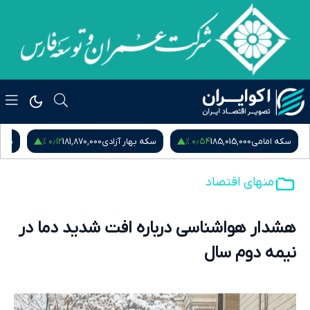
۰٫۱۲ %
۰٫۵۴ %
سکه امامی
185,015,000
سکه بهار آزادی
181,870,000
نیم
منهای اقتصاد
هشدار هواشناسی درباره افت شدید دما در
نیمه دوم سال