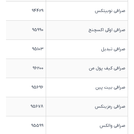
صرافی نوبیتکس
94429
صرافی اوکی اکسچنج
95990
صرافی تبدیل
95103
صرافی کیف پول من
96200
صرافی بیت پین
95696
صرافی رمزینکس
95678
صرافی والکس
95599