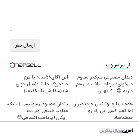
ارسال نظر
از سراسر وب
دندان مصنوعی سبک و مقاوم
این آقای58ساله با کرم
می‌خوای؟ پرداخت اقساطی هم
ضدچروک جلبک10سال جوان
داریم!😍 | 📍تهران
شد(سفارش با تخفیف)
همه درباره بوتاکس حرف میزنن؛
دندان مصنوعی سوئیسی | سبک،
اما کمتر کسی این راه رو
مقاوم، طبیعی! ویزیت
میشناسه.
رایگان+پرداخت اقساطی😍
آخرین
پربازدیدترین