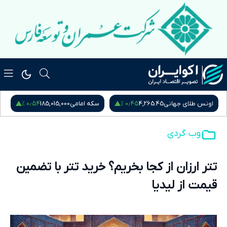
۰٫۵۴ %
۰٫۴۵ %
اونس طلای جهانی
4,265.45
سکه امامی
185,015,000
س
وب گردی
تتر ارزان از کجا بخریم؟ خرید تتر با تضمین
قیمت از لیدیا