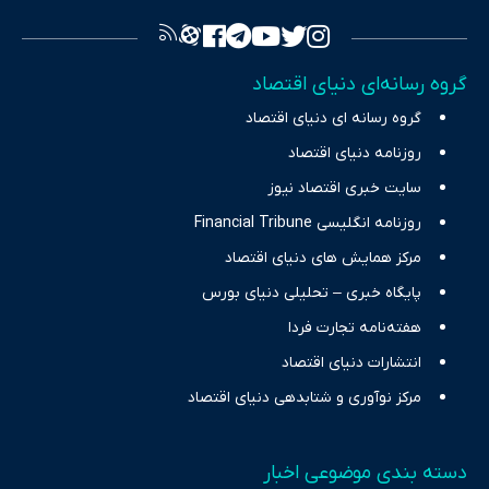
تصویری شفاف از واقعیت‌های اقتصادی ارائه دهد. ما در اکوایران با
تمرکز بر منافع اقتصاد رقابتی و آزادی انتخاب، راهکارهای چیرگی بر
گروه رسانه‌ای دنیای اقتصاد
چالش‌های فقر و بیکاری را جست‌وجو کرده و در کنار تحلیل آمارها،
گروه رسانه ای دنیای اقتصاد
نیازهای خبری مخاطبان در حوزه‌های اثرگذار بر اقتصاد را با رویکردی
حرفه‌ای و روزآمد پوشش می‌دهیم.
روزنامه دنیای اقتصاد
سایت خبری اقتصاد نیوز
روزنامه انگلیسی Financial Tribune
مرکز همایش های دنیای اقتصاد
پایگاه خبری – تحلیلی دنیای بورس
هفته‌نامه تجارت فردا
انتشارات دنیای اقتصاد
مرکز نوآوری و شتابدهی دنیای اقتصاد
دسته بندی موضوعی اخبار