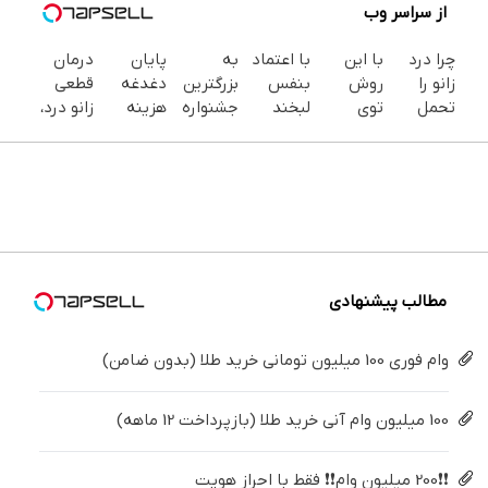
از سراسر وب
چرا درد
با این
با اعتماد
به
پایان
درمان
زانو را
روش
بنفس
بزرگترین
دغدغه
قطعی
تحمل
توی
لبخند
جشنواره
هزینه
زانو درد،
می‌کنی؟
خونه،سفیدی
بزن (ژل
ایمپلنت
های
بدون
خیلی
و زیبایی
سفیدکننده
تهران سر
دندان
دارو،
ساده
دندوناتو
دندان40%تخفیف)
بزنید ! |
پزشکی با
بدون
درمنزل
برگردون
فقط ۲۵
پک
تزریق،
درمانش
(40%off)
میلیون !
سفید
بدون
کن
کننده
جراحی!
خانگی
(پرسش‌نامه)
مطالب پیشنهادی
وام فوری 100 میلیون تومانی خرید طلا (بدون ضامن)
100 میلیون وام آنی خرید طلا (بازپرداخت 12 ماهه)
❗❗200 میلیون وام❗❗ فقط با احراز هویت