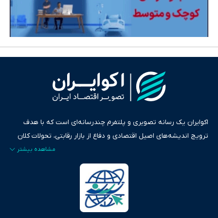
اکوایران یک رسانه تصویری و پلتفرم چندرسانه‌ای است که با هدف
ترویج اندیشه‌های اصیل اقتصادی و دفاع از بازار رقابتی، تحولات کلان
ایران و جهان را در قالب‌های ویدیو، پادکست، متن و گزارش‌های تحلیلی
پایش می‌کند. این رسانه به عنوان منبعی دقیق و قابل اعتماد، فراتر از
اطلاع‌رسانی صرف، به تبیین سیاست‌ها و کارکردهای بازارهای مالی،
سرمایه‌گذاری، تجارت و حوزه‌های نوظهور می‌پردازد. اکوایران با پایبندی
به اصول «انصاف، امانت و صداقت»، بستری برای انعکاس آراء متنوع
فراهم کرده و می‌کوشد با تفکیک حقایق مستند از ادعاهای بی‌اساس،