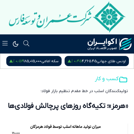
۰٫۵۴ %
۰٫۴۵ %
اونس طلای جهانی
4,265.45
سکه امامی
185,015,000
س
کسب و کار
تولیدکنندگان اسلب در خط مقدم تنظیم بازار فولاد؛
«هرمز»؛ تکیه‌گاه روزهای پرچالش فولادی‌ها