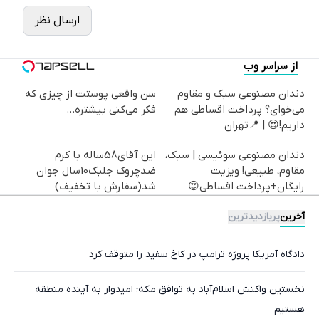
ارسال نظر
از سراسر وب
دندان مصنوعی سبک و مقاوم
سن واقعی پوستت از چیزی که
می‌خوای؟ پرداخت اقساطی هم
فکر می‌کنی بیشتره...
داریم!😍 | 📍تهران
دندان مصنوعی سوئیسی | سبک،
این آقای58ساله با کرم
مقاوم، طبیعی! ویزیت
ضدچروک جلبک10سال جوان
رایگان+پرداخت اقساطی😍
شد(سفارش با تخفیف)
آخرین
پربازدیدترین
دادگاه آمریکا پروژه ترامپ در کاخ سفید را متوقف کرد
نخستین واکنش اسلام‌آباد به توافق مکه؛ امیدوار به آینده منطقه
هستیم