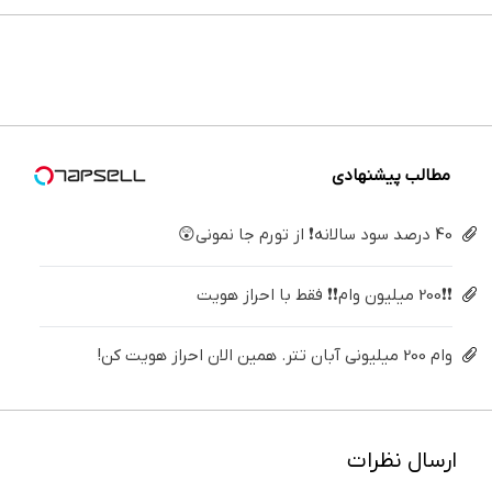
می‌کنی؟
خونه،سفیدی
بزن (ژل
پی | در
ایمپلنت
های
خیلی
و زیبایی
سفیدکننده
۴ قسط
تهران سر
دندان
ساده
دندوناتو
دندان40%تخفیف)
بدون
بزنید ! |
پزشکی با
درمنزل
برگردون
سود و
فقط ۲۵
پک
درمانش
(40%off)
کارمزد!
میلیون !
سفید
کن
کننده
خانگی
مطالب پیشنهادی
40 درصد سود سالانه❗ از تورم جا نمونی😲
❗❗200 میلیون وام❗❗ فقط با احراز هویت
وام 200 میلیونی آبان تتر. همین الان احراز هویت کن!
ارسال نظرات