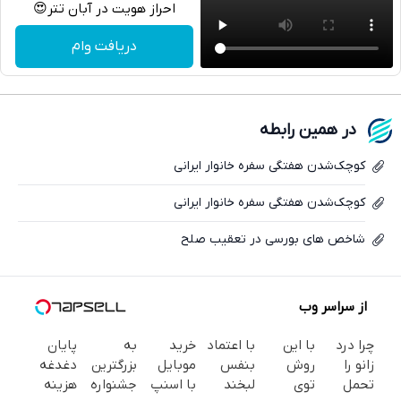
احراز هویت در آبان تتر😍
تلگرام
دریافت وام
واتساپ
فیسبوک
در همین رابطه
ایکس
کوچک‌شدن هفتگی سفره خانوار ایرانی
کوچک‌شدن هفتگی سفره خانوار ایرانی
شاخص های بورسی در تعقیب صلح
از سراسر وب
چرا درد
با این
با اعتماد
خرید
به
پایان
زانو را
روش
بنفس
موبایل
بزرگترین
دغدغه
تحمل
توی
لبخند
با اسنپ
جشنواره
هزینه