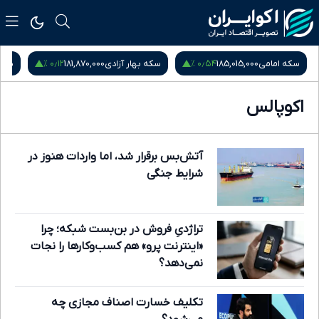
۰٫۱۲ %
۰٫۵۴ %
سکه امامی
185,015,000
سکه بهار آزادی
181,870,000
نیم
اکوپالس
آتش‌بس برقرار شد، اما واردات هنوز در
شرایط جنگی
تراژدیِ فروش در بن‌بست شبکه؛ چرا
«اینترنت پرو» هم کسب‌وکارها را نجات
نمی‌دهد؟
تکلیف خسارت اصناف مجازی چه