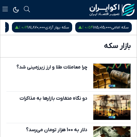
۰٫۱۲ %
۰٫۵۴ %
سکه امامی
185,015,000
سکه بهار آزادی
181,870,000
نیم
بازار سکه
چرا معاملات طلا و ارز زیرزمینی شد؟
دو نگاه متفاوت بازارها به مذاکرات
دلار به 100 هزار تومان می‌رسد؟